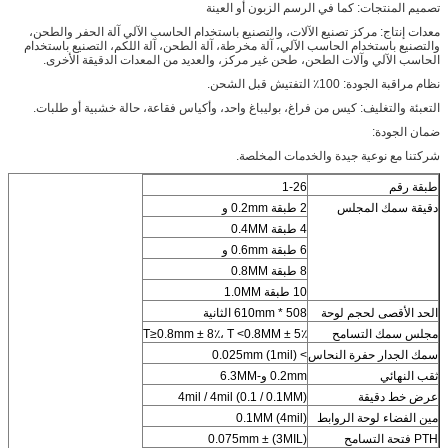
تصميم المنتجات: كما في الرسم الزبون أو العينة
معدات إنتاج: مركز تصنيع الآلات، والتصنيع باستخدام الحاسب الآلي آلة الحفر والطحن،
والتصنيع باستخدام الحاسب الآلي، آلة مخرطة، آلة الطحن، آلة اللكم، التصنيع باستخدام
الحاسب الآلي وآلات الطحن، طحن غير مركز، والعديد من المعدات الدقيقة الأخرى.
نظام مراقبة الجودة: 100٪ التفتيش قبل الشحن.
التعبئة والتغليف: كيس من فراغ، بوليباغ واحد، وأكياس فقاعة، حالة خشبية أو طلبات.
ضمان الجودة:
شركتنا مع نوعية جيدة والخدمات المخلصة.
طبقة رقم
1-26
دقيقة سمك المجلس
2 طبقة 0.2mm و
4 طبقة 0.4MM
6 طبقة 0.6mm و
8 طبقة 0.8MM
10 طبقة 1.0MM
الحد الأقصى لحجم لوحة
508 * 610mm الثانية
مجلس سمك التسامح
T≥0.8mm ± 8٪، T <0.8MM ± 5٪
سمك الجدار حفرة النحاس
> 0.025mm (1mil)
ثقب النهائي
0.2mm و-6.3MM
عرض خط دقيقة
4mil / 4mil (0.1 / 0.1MM)
مين الفضاء لوحة الروابط
0.1MM (4mil)
PTH فتحة التسامح
0.075mm ± (3MIL)