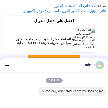
أدى ثنائي الفينيل متعدد الكلور
بطاقة:
,
ثنائي الفينيل متعدد الكلور المرن جامد
لوحة دوائر الكمبيوتر
,
احصل على افضل سعر ل
السلطة مكبر للصوت جامد متعدد الكلور
مجلس العارية، فارغة FR-4 PCB حلبة
المجلس 6 طبقة
استمر
admin
المجلس ثنائي الفينيل متعدد الكلور جامدة
أكثر
3:32 AM
Good day, what product are you looking for?
جلس الكلور
الزرقاء 4 طبقة
3 OZ 2 طبقة
الالكترونيات
من خلال ح
FR4 1 أوقية
FR4 فلاش الذهب
مخصصة النحاس
النحاس قاعدة
جامدة ثنائ
نحاس
العارية الصلبة
الثقيلة ثنائي الفينيل
الطبقات الصلبة
متعدد ال