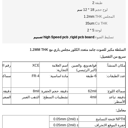
طبقة:
2
لوح حجم:
18 * 12 سم
المجلس THK:
1.2mm
35um
Cu THK:
لوحة:
5 * 2
rigid pcb board
high Speed pcb تصميم
تسليط الضوء:
,
السلطة مكبر للصوت جامد متعدد الكلور مجلس باري مع 1.2MM THK
سريع من التفصيل:
مكان المنشأ:
قوانغدونغ، والصين
اسم العلامة
XCE
رقم المو
(البر الرئيسي)
التجارية:
عدد الطبقات:
6-طبقة
مادة اساسية:
FR-4
سماكة ا
سماكة اللوح:
62mil
دقيقة. حجم الحفرة:
8mil
دقيقة. 
دقيقة. تباعد
4mil
تشطيبات السطح:
الذهب الغمر
الصغيرة
الأسطر:
معامل:
NPTH فتحة التسامح
± 0.05mm (2mil)
حفرة الموقع الانحراف
± 0.05mm (2mil)