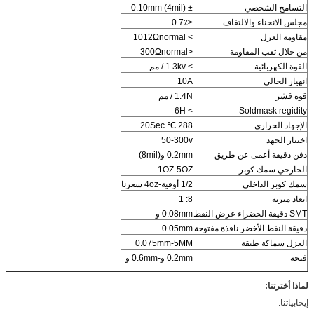
التسامح الشخصي
± 0.10mm (4mil)
مجلس الانحناء والالتفاف
≤0.7٪
مقاومة العزل
> 1012Ωnormal
من خلال ثقب المقاومة
<300Ωnormal
القوة الكهربائية
> 1.3kv / مم
انهيار الحالي
10A
قوة قشر
1.4N / مم
> 6H
Soldmask regidity
الإجهاد الحراري
288 ℃ 20Sec
اختبار الجهد
50-300v
دفن دقيقة أعمى عن طريق
0.2mm و(8mil)
الخارجي سمك كوبر
1OZ-5OZ
سمك كوبر الداخلي
1/2 أوقية-4oz سعرنا
ابعاد متزنة
8: 1
SMT دقيقة الخضراء عرض النفط
0.08mm و
دقيقة النفط الأخضر نافذة مفتوحة
0.05mm
العزل سماكة طبقة
0.075mm-5MM
فتحة
0.2mm و-0.6mm و
لماذا أخترتنا:
إيجابياتنا: