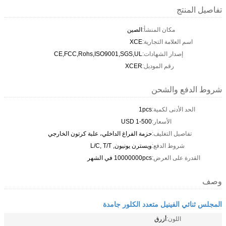
تفاصيل المنتج
مكان المنشأ:
الصين
اسم العلامة التجارية:
XCE
إصدار الشهادات:
CE,FCC,Rohs,ISO9001,SGS,UL
رقم الموديل:
XCER
شروط الدفع والشحن
الحد الأدنى لكمية:
1pcs
الأسعار:
USD 1-500
تفاصيل التغليف:
حزمة الفراغ الداخلي، علبة كرتون الخارجي
شروط الدفع:
ويسترن يونيون, L/C, T/T
القدرة على العرض:
10000000pcs في الشهر
وصف
المجلس ثنائي الفينيل متعدد الكلور جامدة
اللون:
أزرق