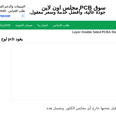
سوق PCB مجلس اون لاين
المبيعات والدعم الف
طلب اقتباس
-
mail
جودة عالية، وأفضل خدمة وسعر معقول.
anguage
طلب اقتباس
اتصل بنا
ضمان الجودة
pcb إمكانية
يقود pcb لوح
قبل شحنها خارج أي مجلس الكلور.
وتشمل هذه: