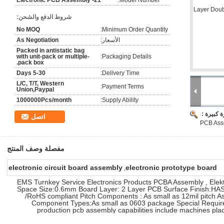
Electronic PCB Assembly -21
Model Number:
شروط الدفع والشحن:
No MOQ
Minimum Order Quantity:
الأسعار:
As Negotiation
Packed in antistatic bag
with unit-pack or multiple-
Packaging Details:
pack box.
5-30 Days
Delivery Time:
L/C, T/T, Western
Payment Terms:
Union,Paypal
1000000Pcs/month
Supply Ability:
 كبيرة :
اتصل
PCB Ass
مفصلة وصف المنتج
electronic circuit board assembly
electronic prototype board
,
EMS Turnkey Service Electronics Products PCBA Assembly , Elek
Space Size:0.6mm Board Layer: 2 Layer PCB Surface Finish:HAS
/RoHS compliant Pitch Components : As small as 12mil pitch 
Component Types:As small as 0603 package Special Requi
production pcb assembly capabilities include machines pl