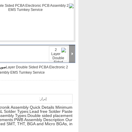
2 Layer Double Sided PCBA Electronic
صورة
embly EMS Turnkey Service
إبراز:
tronik Assembly Quick Details Minimum
L Solder Types:Lead free Solder Paste
Assembly Types:Double sided placement
rements:PWB Assembly Description Our
aced SMT, THT, BGA and Micro BGAs, in