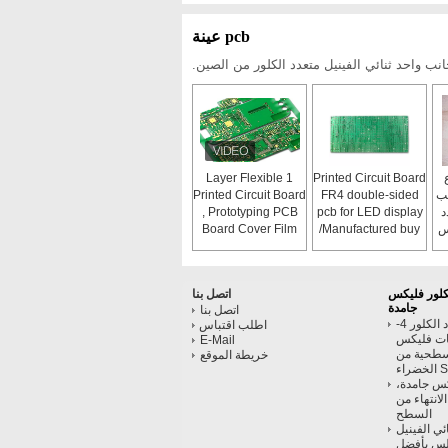
pcb عينة
نب واحد ثنائي الفينيل متعدد الكلور من الصين.
1 Layer Flexible
Printed Circuit Board
نب
FR4 double-sided
Printed Circuit Board
د
pcb for LED display
, Prototyping PCB
نحاس
/Manufactured buy
Board Cover Film
own factory/94v0
pcb board
لكلور فليكس
اتصل بنا
جامدة
اتصل بنا
ثنائي الفينيل متعدد الكلور 4-
اطلب اقتباس
ات فليكس
E-Mail
لسطحية من
خريطة الموقع
كس جامدة،
يأتي مع ENIG الانتهاء من
السطح
ائي الفينيل
جلس بأفضل