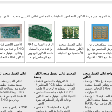
ة المزود من مرنة الكلور المجلس, الطبقات المجلس ثنائي الفينيل متعدد الكلور, جا
يزر للمكفوفين عن
ثنائي الفينيل متعدد
الرقابة الصناعية FR4
الأخضر اللحيم قناع
يق المجلس مع أربع
الكلور متعدد الطبقات
واحدة ثنائي الفينيل
ENIG واحدة من جا
بقات، مصنوعة من
الأساسية مع 8 طبقة
متعدد الكلور الوجهين
وثنائي الفينيل متعد
FR-4 مع ENIG الانتهاء
مع الرصاص إنهاء
الكلور 2.0oz ال
من السطح
HASL مجانا
سمك للسيارات
احد ثنائي الفينيل متعدد
المجلس ثنائي الفينيل متعدد الكلور
ثنائي الفينيل متعدد ا
الكلور
جامدة
الأخضر اللحيم قناع ENIG واحدة
الالكترونيات النحاس قاعدة
 وثنائي الفينيل متعدد
الطبقات الصلبة PCB المجلس /
طبقة متعدد الطبق
الكلور 2.0oz النحاس سمك
الدوائر المطبوعة لوحات 8 طبقة
جامدة مع المعالجة ا
للسيارات
3 OZ 2 طبقة مخصصة النحاس
ENIG وSoldermask الخضراء
الرقابة الصناعية FR4 واحدة
الثقيلة ثنائي الفينيل متعدد الكلور
8-طبقة المجلس فلي
ي الفينيل متعدد الكلور
لوحات الدوائر المطبوعة لقوة
و
الوجهين مع الرصاص إنهاء HASL
الجهاز
مجانا
الزرقاء 4 طبقة FR4 فلاش
OSP فليكس جامدة ثن
ENI واحدة من جانب وثنائي
الذهب العارية الصلبة مجلس
متعدد الكلور الم