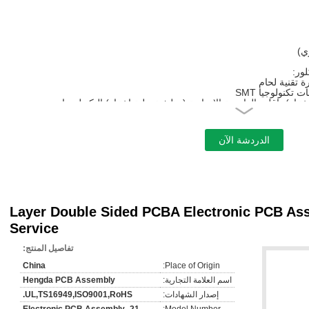
ري)
لور:
 تقنية لحام
بار)، إقليم العاصمة الاتحادية (وظيفية حلبة اختبار) التكنولوجيا.
يا التنسيب.
2 Layer Double Sided PCBA Electronic PCB A
Service
تفاصيل المنتج:
سيراميك في الأوراق المالية.
مرحبا بكم
China
Place of Origin:
ثنائي الفينيل متعدد الكلور، نسخة ثنائي الفينيل متعدد الكلور، الرسم ثنائي
اسم العلامة التجارية:
Hengda PCB Assembly
عدد الكلور وهلم جرا.
إصدار الشهادات:
UL,TS16949,ISO9001,RoHS.