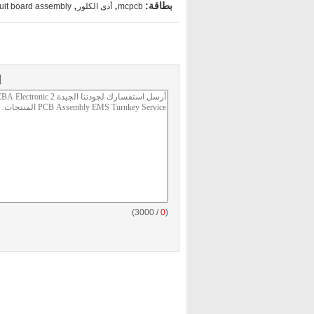
,
,
بطاقة:
mcpcb
أدى الكلور
cuit board assembly
إ
/ 3000)
0
(