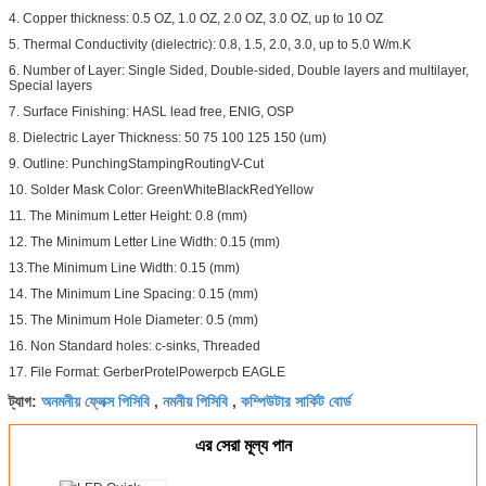
4. Copper thickness: 0.5 OZ, 1.0 OZ, 2.0 OZ, 3.0 OZ, up to 10 OZ
5. Thermal Conductivity (dielectric): 0.8, 1.5, 2.0, 3.0, up to 5.0 W/m.K
6. Number of Layer: Single Sided, Double-sided, Double layers and multilayer,
Special layers
7. Surface Finishing: HASL lead free, ENIG, OSP
8. Dielectric Layer Thickness: 50 75 100 125 150 (um)
9. Outline: PunchingStampingRoutingV-Cut
10. Solder Mask Color: GreenWhiteBlackRedYellow
11. The Minimum Letter Height: 0.8 (mm)
12. The Minimum Letter Line Width: 0.15 (mm)
13.The Minimum Line Width: 0.15 (mm)
14. The Minimum Line Spacing: 0.15 (mm)
15. The Minimum Hole Diameter: 0.5 (mm)
16. Non Standard holes: c-sinks, Threaded
17. File Format: GerberProtelPowerpcb EAGLE
অনমনীয় ফ্লেক্স পিসিবি
নমনীয় পিসিবি
কম্পিউটার সার্কিট বোর্ড
ট্যাগ:
,
,
এর সেরা মূল্য পান