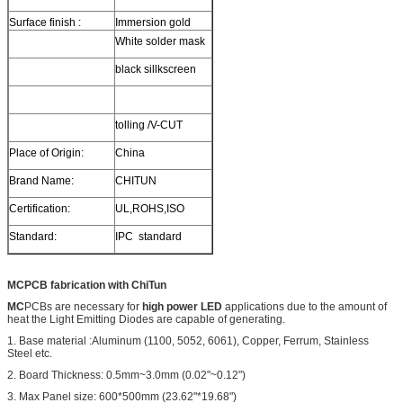
Surface finish :
Immersion gold
White solder mask
black sillkscreen
tolling /V-CUT
Place of Origin:
China
Brand Name:
CHITUN
Certification:
UL,ROHS,ISO
Standard:
IPC standard
MCPCB fabrication with ChiTun
MC
PCBs are necessary for
high power LED
applications due to the amount of
heat the Light Emitting Diodes are capable of generating.
1. Base material :Aluminum (1100, 5052, 6061), Copper, Ferrum, Stainless
Steel etc.
2. Board Thickness: 0.5mm~3.0mm (0.02"~0.12")
3. Max Panel size: 600*500mm (23.62"*19.68")