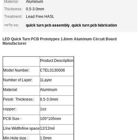
Material:
Aluminum
Thickness:
0.5-3.0mm
Treatment:
Lead Free HASL
quick turn pcb assembly
quick turn pcb fabrication
লক্ষণীয় করা:
,
LED Quick Turn PCB Prototypes 1.6mm Aluminum Circuit Board
Manufacturer
Product Description
Model Number:
CTEL0130006
Number of Layer:
1Layer
Material:
Aluminum
Finish Thickness:
0.5-3.0mm
copper:
1oz
PCB Size :
105*105mm
Line Width/line space
12/12mil
Min.Hole size :
1.0mm