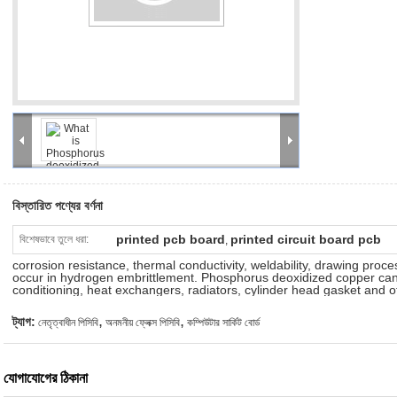
বিস্তারিত পণ্যের বর্ণনা
printed pcb board
printed circuit board pcb
বিশেষভাবে তুলে ধরা:
,
corrosion resistance, thermal conductivity, weldability, drawing proce
occur in hydrogen embrittlement. Phosphorus deoxidized copper can 
conditioning, heat exchangers, radiators, cylinder head gasket and 
,
,
ট্যাগ:
নেতৃত্বাধীন পিসিবি
অনমনীয় ফ্লেক্স পিসিবি
কম্পিউটার সার্কিট বোর্ড
যোগাযোগের ঠিকানা