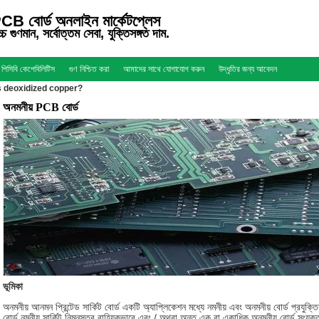
CB বোর্ড অনলাইন মার্কেটপ্লেস
্চ গুণমান, সর্বোত্তম সেবা, যুক্তিসঙ্গত দাম.
পিসিবি কেপেবিলিটিস
গুণ নিশ্চিত করা
আমাদের সাথে যোগাযোগ করুন
উদ্ধৃতির জন্য আবেদন
 deoxidized copper?
অনমনীয় PCB বোর্ড
ভূমিকা
অনমনীয় আনমন প্রিন্টেড সার্কিট বোর্ড একটি অ্যাপ্লিকেশন মধ্যে নমনীয় এবং অনমনীয় বোর্ড প্রযুক্ত
বোর্ড নমনীয় সার্কিট নিম্নস্তর বাহ্যিকভাবে এবং / অথবা অন্ত এক বা একাধিক অনমনীয় বোর্ড সংযু