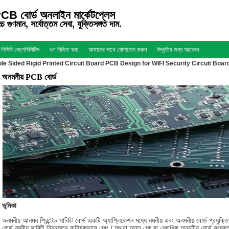
CB বোর্ড অনলাইন মার্কেটপ্লেস
্চ গুণমান, সর্বোত্তম সেবা, যুক্তিসঙ্গত দাম.
পিসিবি কেপেবিলিটিস
গুণ নিশ্চিত করা
আমাদের সাথে যোগাযোগ করুন
উদ্ধৃতির জন্য আবেদন
 Sided Rigid Printed Circuit Board PCB Design for WIFI Security Circuit Boar
অনমনীয় PCB বোর্ড
ভূমিকা
অনমনীয় আনমন প্রিন্টেড সার্কিট বোর্ড একটি অ্যাপ্লিকেশন মধ্যে নমনীয় এবং অনমনীয় বোর্ড প্রযুক্ত
বোর্ড নমনীয় সার্কিট নিম্নস্তর বাহ্যিকভাবে এবং / অথবা অন্ত এক বা একাধিক অনমনীয় বোর্ড সংযু