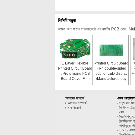
পিসিবি নমুনা
আমরা ভাল মানের সরবরাহকারী এর নমনীয় PCB বোর্ড, Multi
1 Layer Flexible
Printed Circuit Board
Printed Circuit Board
FR4 double-sided
, Prototyping PCB
pcb for LED display
অ
Board Cover Film
/Manufactured buy
own factory/94v0
pcb board
আমাদের সম্পর্কে
একক পার্শ্বযুক্
আমাদের সম্পর্কে
সবুজ ঝাল মা
মান নিয়ন্ত্রণ
পিসিবি অটো
বেধ
লিড বিনামূল্
ইন্ডাস্ট্রিয়
পার্শ্বযুক্ত পি
ENIG একক পার
ইলেক্ট্রনিক্সে