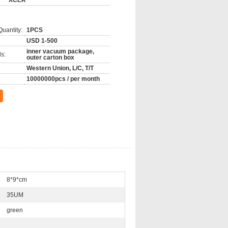
XCER
uantity:
1PCS
USD 1-500
inner vacuum package,
s:
outer carton box
Western Union, L/C, T/T
10000000pcs / per month
8*9*cm
35UM
green