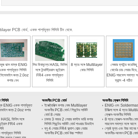
layer PCB বোর্ড, একক পার্শ্বযুক্ত পিসিবি চীন থেকে.
সবুজ ঝাল মাস্ক ENIG
লিড বিনামূল্যে HASL ফিনিস
8 স্তর সঙ্গে Multilayer
লেজার ব্লাইন্ড করেকিছু
একক পার্শ্বযুক্ত পিসিবি
সঙ্গে ইন্ডাস্ট্রিয়াল কন্ট্রোল
কোর পিসিবি
বোর্ডের চার লেয়ার দিয়ে,
টোমোবাইল জন্য 2.0oz
FR4 একক পার্শ্বযুক্ত
ENIG সারফেস সমাপ্ত সঙ্
কপার বেধ
পিসিবি
ফ্রান্স -4 গঠিত
ত পিসিবি
অনমনীয় PCB বোর্ড
অনমনীয় ফ্লেক্স পিসিবি
স্ক ENIG একক পার্শ্বযুক্ত
ইলেক্ট্রনিক্স কপার বেজ Multilayer
ENIG এবং Soldermask স
মোবাইল জন্য 2.0oz কপার
অনমনীয় PCB বোর্ড / প্রিন্টেড সার্কিট
চিকিত্সা সঙ্গে 4 স্তর Mult
বোর্ড 8 লেয়ার
ফ্লেক্স-অনমনীয় পিসিবি
যে HASL ফিনিস সঙ্গে
ঢাকার 3 নম্বর 2 লেয়ার কাস্টম ভারি কপার
8 স্তর ফ্লেক্স-অনমনীয় বো
াল কন্ট্রোল FR4 একক
পিসিবি প্রিন্টেড সার্কিট বোর্ড পাওয়ার ডিভাইস
সারফেস সমাপ্ত সঙ্গে আসে
সিবি
ব্লু 4 লেয়ার FR4 ফ্ল্যাশ গোল্ড বেয়ার
শ্রেষ্ঠ মূল্য এবং উচ্চ মানে
্শ্বযুক্ত পিসিবি
অনমনীয় PCB বোর্ড উচ্চ স্পষ্টতা
অনমনীয়-আনমন PCB বোর্
র উচ্চ ঘনত্ব / দ্রুত চালু