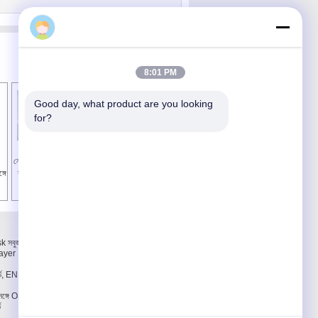
8:01 PM
Good day, what product are you looking 
for?
ডাবল লেয়ার আলোর /
1Oz কপার সঙ্গে ডবল
নেতৃত্বাধীন লাইট সার্কিট বোর্ড
পার্শ্বযুক্ত LED
গে
সমাবেশ জন্য PCB বোর্ড
অ্যালুমিনিয়াম সার্কিট বোর্ড /
LED
PWB বোর্ড
যোগাযোগ করুন
বুজ পৃষ্ঠ
যোগাযোগ করুন
ilayer
উদ্ধৃতির জন্য আবেদন
E-Mail
র্ড, ENIG
সাইটম্যাপ
র সঙ্গে OSP
ড