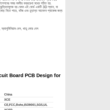
্টলেশনের সময় নমনীয় বক্ররেখা মধ্যে গঠিত হয়.
ন্দ্বিতামূলক হয় যেমন এই বোর্ড একটি 3D স্থান, যা
োড় নিতে পারে, ভাঁজ এবং চূড়ান্ত আবেদন প্যাকেজ জন্য
্যালুমিনিয়াম বেস, ধাতু কোর বেস
PCB সমাবেশ প্রয়োজন উত্পাদক কিনা, প্রযুক্তির ভাল
সমস্যা অভিভূতকারী মধ্যে বিশেষভাবে ভালো হয়.
 এ উপলব্ধ অপশনের একটি সঠিক মূল্যায়ন উল্লেখযোগ্য
ি জড়িত হয় নকশা নিশ্চিত করার এবং প্রভূত অংশ উভয়
অনমনীয় আনমন সমাবেশ নমনীয় উপাদান অনমনীয় FR4
cuit Board PCB Design for
োবাইল এবং হাই-এন্ড কনজিউমার ইলেক্ট্রনিক্স, ect.a
China
XCE
CE,FCC,Rohs,ISO9001,SGS,UL