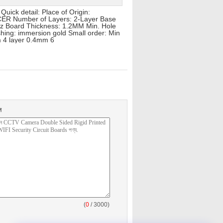
ick detail: Place of Origin:
ER Number of Layers: 2-Layer Base
5oz Board Thickness: 1.2MM Min. Hole
ishing: immersion gold Small order: Min
m 4 layer 0.4mm 6
ন
(
0
/ 3000)