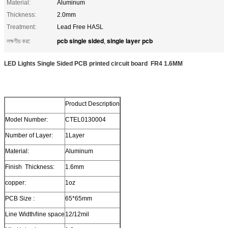
Material:
Aluminum
Thickness:
2.0mm
Treatment:
Lead Free HASL
pcb single sided
single layer pcb
লক্ষণীয় করা:
,
LED Lights Single Sided PCB printed circuit board FR4 1.6MM
Product Description
Model Number:
CTEL0130004
Number of Layer:
1Layer
Material:
Aluminum
Finish Thickness:
1.6mm
copper:
1oz
PCB Size :
65*65mm
Line Width/line space
12/12mil