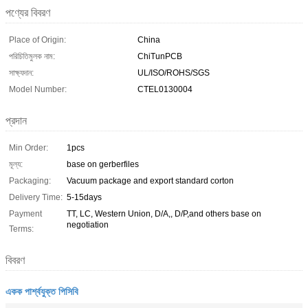
পণ্যের বিবরণ
Place of Origin:
China
পরিচিতিমুলক নাম:
ChiTunPCB
সাক্ষ্যদান:
UL/ISO/ROHS/SGS
Model Number:
CTEL0130004
প্রদান
Min Order:
1pcs
মূল্য:
base on gerberfiles
Packaging:
Vacuum package and export standard corton
Delivery Time:
5-15days
Payment
TT, LC, Western Union, D/A,, D/P,and others base on
negotiation
Terms:
বিবরণ
একক পার্শ্বযুক্ত পিসিবি