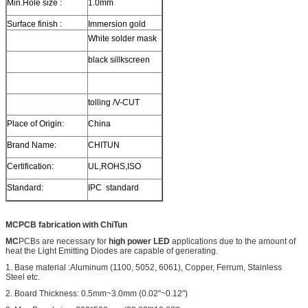
Min.Hole size :
1.0mm
Surface finish :
Immersion gold
White solder mask
black sillkscreen
tolling /V-CUT
Place of Origin:
China
Brand Name:
CHITUN
Certification:
UL,ROHS,ISO
Standard:
IPC standard
MCPCB fabrication with ChiTun
MC
PCBs are necessary for
high power LED
applications due to the amount of
heat the Light Emitting Diodes are capable of generating.
1. Base material :Aluminum (1100, 5052, 6061), Copper, Ferrum, Stainless
Steel etc.
2. Board Thickness: 0.5mm~3.0mm (0.02"~0.12")