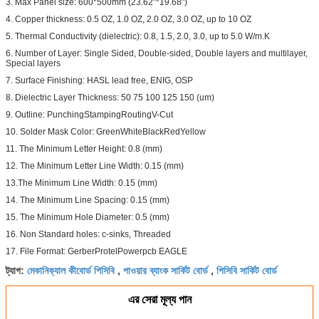
3. Max Panel size: 600*500mm (23.62"*19.68")
4. Copper thickness: 0.5 OZ, 1.0 OZ, 2.0 OZ, 3.0 OZ, up to 10 OZ
5. Thermal Conductivity (dielectric): 0.8, 1.5, 2.0, 3.0, up to 5.0 W/m.K
6. Number of Layer: Single Sided, Double-sided, Double layers and multilayer,
Special layers
7. Surface Finishing: HASL lead free, ENIG, OSP
8. Dielectric Layer Thickness: 50 75 100 125 150 (um)
9. Outline: PunchingStampingRoutingV-Cut
10. Solder Mask Color: GreenWhiteBlackRedYellow
11. The Minimum Letter Height: 0.8 (mm)
12. The Minimum Letter Line Width: 0.15 (mm)
13.The Minimum Line Width: 0.15 (mm)
14. The Minimum Line Spacing: 0.15 (mm)
15. The Minimum Hole Diameter: 0.5 (mm)
16. Non Standard holes: c-sinks, Threaded
17. File Format: GerberProtelPowerpcb EAGLE
মেকানিক্যাল কীবোর্ড পিসিবি
পাওয়ার ব্যাংক সার্কিট বোর্ড
পিসিবি সার্কিট বোর্ড
ট্যাগ:
,
,
এর সেরা মূল্য পান