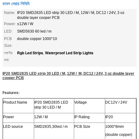
ডাবল লেয়ার পিসিবি
Name:
IP20 SMD2835 LED strip 30 LED / M, 12W / M, DC12 / 24V, 3 oz
double layer cooper PCB
Power:
≤12W / W
LED:
SMD5630 60 led / m
PCB
double copper 1000*10
Size:
Rgb Led Strips
Waterproof Led Strip Lights
লক্ষণীয়
,
করা:
IP20 SMD2835 LED strip 30 LED / M, 12W / M, DC12 / 24V, 3 oz double layer
cooper PCB
Features:
Product Name
IP20 SMD2835 LED
Voltage
DC12V / 24V
strip 30 LED / M
Power
12W / M
IP Rating
IP20
LED source
SMD2835,30led / m
PCB Size
1000*8mm
(double copper)