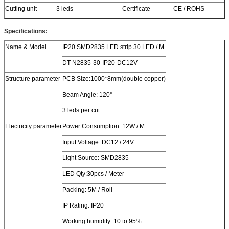
Cutting unit
3 leds
Certificate
CE / ROHS
Specifications:
Name & Model
IP20 SMD2835 LED strip 30 LED / M
DT-N2835-30-IP20-DC12V
Structure parameter
PCB Size:1000*8mm(double copper)
Beam Angle: 120°
3 leds per cut
Electricity parameter
Power Consumption: 12W / M
Input Voltage: DC12 / 24V
Light Source: SMD2835
LED Qty:30pcs / Meter
Packing: 5M / Roll
IP Rating: IP20
Working humidity: 10 to 95%