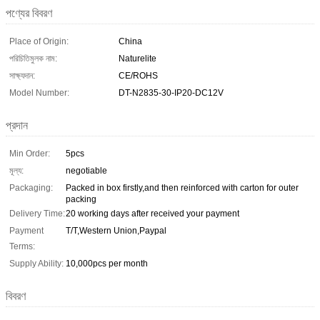
পণ্যের বিবরণ
Place of Origin:
China
পরিচিতিমুলক নাম:
Naturelite
সাক্ষ্যদান:
CE/ROHS
Model Number:
DT-N2835-30-IP20-DC12V
প্রদান
Min Order:
5pcs
মূল্য:
negotiable
Packaging:
Packed in box firstly,and then reinforced with carton for outer
packing
Delivery Time:
20 working days after received your payment
Payment
T/T,Western Union,Paypal
Terms:
Supply Ability:
10,000pcs per month
বিবরণ