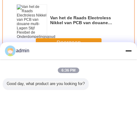
Van het de Raads Electroless
Nikkel van PCB van douane
multi-Lagen Stijf Flexibel de
Onderdompelingsgoud
Doorgaan
admin
Flexibele printplaat
Meer
6:36 PM
Good day, what product are you looking for?
ronische
de Raadskring
De vergulde
Toetsenbord
Raad 
PC van
van PCB van 3M
Flexibele Raad
Gedrukte de
Polyimi
an pi
Zelfklevende
van PCB van de
Raadsdouane
Flexib
ibele
Flexibele voor
Membraanschakelaar
van Krings
PCB/
Industrieel
met
Flexibele PCB
Controlemechanisme,
Koolstof/Zilveren
met
Veranderingstaal
PET0.125-Auto
Inktdruk
Metaalkoepel/leiden
Dutch