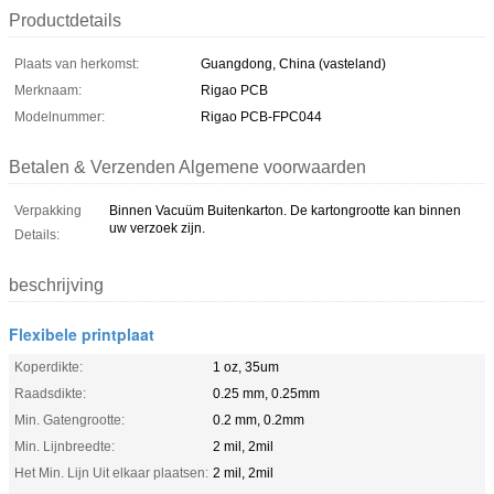
Productdetails
Plaats van herkomst:
Guangdong, China (vasteland)
Merknaam:
Rigao PCB
Modelnummer:
Rigao PCB-FPC044
Betalen & Verzenden Algemene voorwaarden
Verpakking
Binnen Vacuüm Buitenkarton. De kartongrootte kan binnen
uw verzoek zijn.
Details:
beschrijving
Flexibele printplaat
Koperdikte:
1 oz, 35um
Raadsdikte:
0.25 mm, 0.25mm
Min. Gatengrootte:
0.2 mm, 0.2mm
Min. Lijnbreedte:
2 mil, 2mil
Het Min. Lijn Uit elkaar plaatsen:
2 mil, 2mil