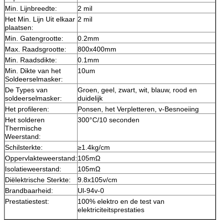
Min. Lijnbreedte:
2 mil
Het Min. Lijn Uit elkaar
2 mil
plaatsen:
Min. Gatengrootte:
0.2mm
Max. Raadsgrootte:
800x400mm
Min. Raadsdikte:
0.1mm
Min. Dikte van het
10um
Soldeerselmasker:
De Types van
Groen, geel, zwart, wit, blauw, rood en
soldeerselmasker:
duidelijk
Het profileren:
Ponsen, het Verpletteren, v-Besnoeiing
Het solderen
300°C/10 seconden
Thermische
Weerstand:
Schilsterkte:
≥1.4kg/cm
Oppervlakteweerstand:
105mΩ
Isolatieweerstand:
105mΩ
Diëlektrische Sterkte:
9.8x105v/cm
Brandbaarheid:
Ul-94v-0
Prestatiestest:
100% elektro en de test van
elektriciteitsprestaties