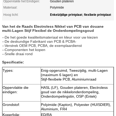
Oppervlakte het Eindigen:
Gouden plateren
Materiaal:
Polyimide
Enkelzijdige printplaat
flexibele printplaat
Hoog licht:
,
Van het de Raads Electroless Nikkel van PCB van douane
multi-Lagen Stijf Flexibel de Onderdompelingsgoud
--De het goede kwaliteitsmateriaal en kleur voor uw kiezen
--De deskundige Fabrikant van PCB & PCBA-
--Verstrek OEM PCB, PCBA, de exemplaardienst
--Componenten het kopen
--Snelle draai rond
Specificatie:
Types:
Enig-opgeruimd, Tweezijdig, multi-Lagen
(maximum 6 lagen) en
Stijf-flexibele PCB, Aluminiumraad
Oppervlakte die
HASL (LF), Gouden plateren, Electroless
eindigen:
goud van de nikkelonderdompeling,
Onderdompelingstin, OSP (Entek)
Grondstof:
Polyimide (Kapton), Polyester (HUISDIER),
Aluminium, FR4
Koperfolie:
ED/RA