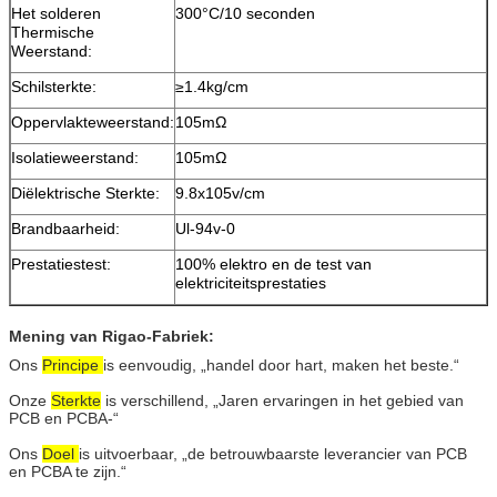
Het solderen
300°C/10 seconden
Thermische
Weerstand:
Schilsterkte:
≥1.4kg/cm
Oppervlakteweerstand:
105mΩ
Isolatieweerstand:
105mΩ
Diëlektrische Sterkte:
9.8x105v/cm
Brandbaarheid:
Ul-94v-0
Prestatiestest:
100% elektro en de test van
elektriciteitsprestaties
Mening van Rigao-Fabriek:
Ons
Principe
is eenvoudig, „handel door hart, maken het beste.“
Onze
Sterkte
is verschillend, „Jaren ervaringen in het gebied van
PCB en PCBA-“
Ons
Doel
is uitvoerbaar, „de betrouwbaarste leverancier van PCB
en PCBA te zijn.“