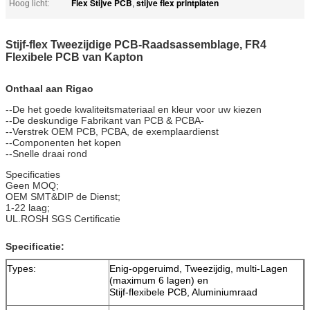
Flex Stijve PCB
stijve flex printplaten
Hoog licht:
,
Stijf-flex Tweezijdige PCB-Raadsassemblage, FR4
Flexibele PCB van Kapton
Onthaal aan Rigao
--De het goede kwaliteitsmateriaal en kleur voor uw kiezen
--De deskundige Fabrikant van PCB & PCBA-
--Verstrek OEM PCB, PCBA, de exemplaardienst
--Componenten het kopen
--Snelle draai rond
Specificaties
Geen MOQ;
OEM SMT&DIP de Dienst;
1-22 laag;
UL.ROSH SGS Certificatie
Specificatie:
Types:
Enig-opgeruimd, Tweezijdig, multi-Lagen
(maximum 6 lagen) en
Stijf-flexibele PCB, Aluminiumraad