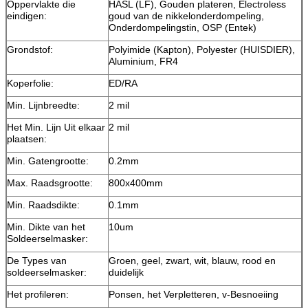
Oppervlakte die
HASL (LF), Gouden plateren, Electroless
eindigen:
goud van de nikkelonderdompeling,
Onderdompelingstin, OSP (Entek)
Grondstof:
Polyimide (Kapton), Polyester (HUISDIER),
Aluminium, FR4
Koperfolie:
ED/RA
Min. Lijnbreedte:
2 mil
Het Min. Lijn Uit elkaar
2 mil
plaatsen:
Min. Gatengrootte:
0.2mm
Max. Raadsgrootte:
800x400mm
Min. Raadsdikte:
0.1mm
Min. Dikte van het
10um
Soldeerselmasker:
De Types van
Groen, geel, zwart, wit, blauw, rood en
soldeerselmasker:
duidelijk
Het profileren:
Ponsen, het Verpletteren, v-Besnoeiing