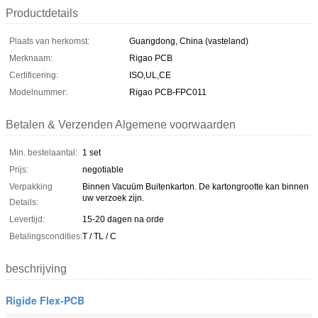
Productdetails
Plaats van herkomst:
Guangdong, China (vasteland)
Merknaam:
Rigao PCB
Certificering:
ISO,UL,CE
Modelnummer:
Rigao PCB-FPC011
Betalen & Verzenden Algemene voorwaarden
Min. bestelaantal:
1 set
Prijs:
negotiable
Verpakking
Binnen Vacuüm Buitenkarton. De kartongrootte kan binnen
uw verzoek zijn.
Details:
Levertijd:
15-20 dagen na orde
Betalingscondities:
T / TL / C
beschrijving
Rigide Flex-PCB