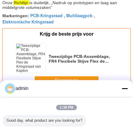
Onze
Richtlijn
is duidelijk, „Nadruk op prototypen en laag aan
middelgrote volumezaken“
PCB-Kringsraad
Multilaagpcb
Markeringen:
,
,
Elektronische Kringsraad
Krijg de beste prijs voor
Tweezijdige PCB-Assemblage,
FR4 Flexibele Stijve Flex de
Kringsraad van Kapton
Doorgaan
admin
Rigide Flex-PCB
Meer
1:38 PM
Good day, what product are you looking for?
CBA en
Kwaliteits stijf-Flex
De stijf-flex PCB-
De Raadsproduct
Flex-stij