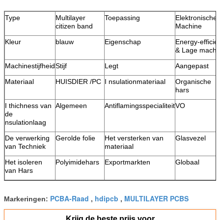
Type
Multilayer
Toepassing
Elektronische
citizen band
Machine
Kleur
blauw
Eigenschap
Energy-efficie
& Lage macht
Machinestijfheid
Stijf
Legt
Aangepast
Materiaal
HUISDIER /PC
I nsulationmateriaal
Organische
hars
I thichness van
Algemeen
Antiflamingsspecialiteit
VO
de
nsulationlaag
De verwerking
Gerolde folie
Het versterken van
Glasvezel
van Techniek
materiaal
Het isoleren
Polyimidehars
Exportmarkten
Globaal
van Hars
PCBA-Raad
hdipcb
MULTILAYER PCBS
Markeringen:
,
,
Krijg de beste prijs voor