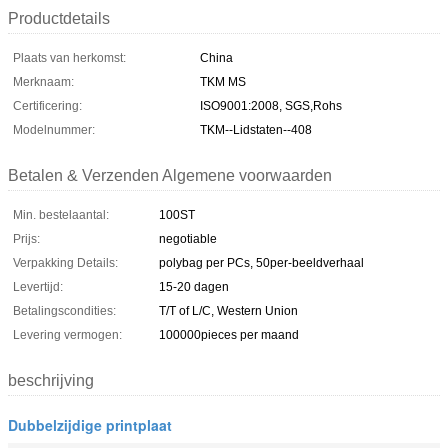
Productdetails
Plaats van herkomst:
China
Merknaam:
TKM MS
Certificering:
ISO9001:2008, SGS,Rohs
Modelnummer:
TKM--Lidstaten--408
Betalen & Verzenden Algemene voorwaarden
Min. bestelaantal:
100ST
Prijs:
negotiable
Verpakking Details:
polybag per PCs, 50per-beeldverhaal
Levertijd:
15-20 dagen
Betalingscondities:
T/T of L/C, Western Union
Levering vermogen:
100000pieces per maand
beschrijving
Dubbelzijdige printplaat