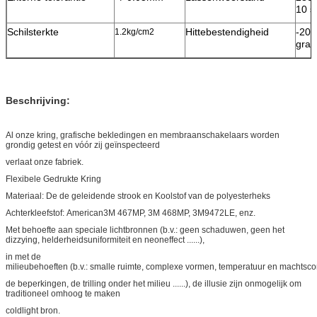
10 s
Schilsterkte
Hittebestendigheid
-200
1.2kg/cm2
grad
Beschrijving:
Al onze kring, grafische bekledingen en membraanschakelaars worden
grondig getest en vóór zij geïnspecteerd
verlaat onze fabriek.
Flexibele Gedrukte Kring
Materiaal: De de geleidende strook en Koolstof van de polyesterheks
Achterkleefstof: American3M 467MP, 3M 468MP, 3M9472LE, enz.
Met behoefte aan speciale lichtbronnen (b.v.: geen schaduwen, geen het
dizzying, helderheidsuniformiteit en neoneffect ......),
in met de
milieubehoeften (b.v.: smalle ruimte, complexe vormen, temperatuur en machtsc
de beperkingen, de trilling onder het milieu ......), de illusie zijn onmogelijk om
traditioneel omhoog te maken
coldlight bron.