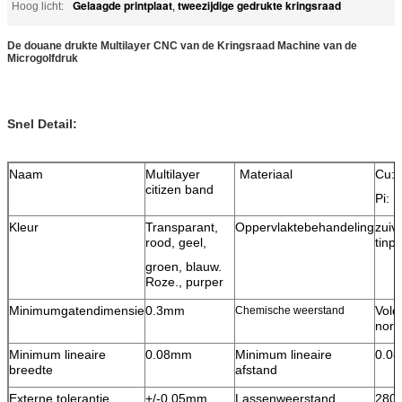
Gelaagde printplaat
tweezijdige gedrukte kringsraad
Hoog licht:
,
De douane drukte Multilayer CNC van de Kringsraad Machine van de
Microgolfdruk
Snel Detail:
Naam
Multilayer
Materiaal
Cu: 
citizen band
Pi: 1
Kleur
Transparant,
Oppervlaktebehandeling
zuiv
rood, geel,
tinp
groen, blauw.
Roze., purper
Minimumgatendimensie
0.3mm
Vold
Chemische weerstand
norm
Minimum lineaire
0.08mm
Minimum lineaire
0.0
breedte
afstand
Externe tolerantie
+/-0.05mm
Lassenweerstand
280 