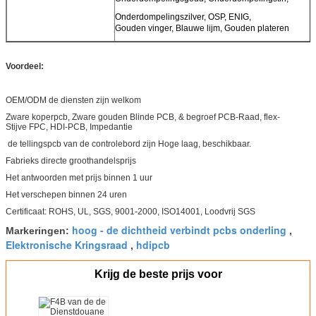
Onderdompelingszilver, OSP, ENIG,
Gouden vinger, Blauwe lijm, Gouden plateren
Voordeel:
OEM/ODM de diensten zijn welkom
Zware koperpcb, Zware gouden Blinde PCB, & begroef PCB-Raad, flex-
Stijve FPC, HDI-PCB, Impedantie
de tellingspcb van de controlebord zijn Hoge laag, beschikbaar.
Fabrieks directe groothandelsprijs
Het antwoorden met prijs binnen 1 uur
Het verschepen binnen 24 uren
Certificaat: ROHS, UL, SGS, 9001-2000, ISO14001, Loodvrij SGS
hoog - de dichtheid verbindt pcbs onderling
Markeringen:
,
Elektronische Kringsraad
hdipcb
,
Krijg de beste prijs voor