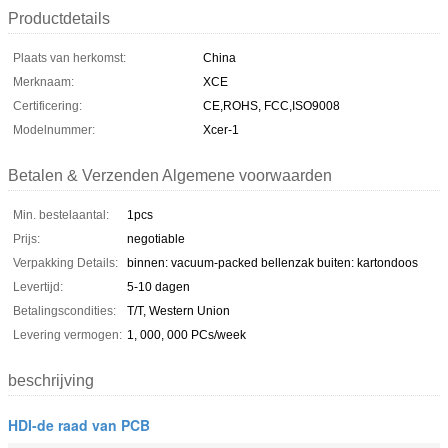
Productdetails
Plaats van herkomst:
China
Merknaam:
XCE
Certificering:
CE,ROHS, FCC,ISO9008
Modelnummer:
Xcer-1
Betalen & Verzenden Algemene voorwaarden
Min. bestelaantal:
1pcs
Prijs:
negotiable
Verpakking Details:
binnen: vacuum-packed bellenzak buiten: kartondoos
Levertijd:
5-10 dagen
Betalingscondities:
T/T, Western Union
Levering vermogen:
1, 000, 000 PCs/week
beschrijving
HDI-de raad van PCB