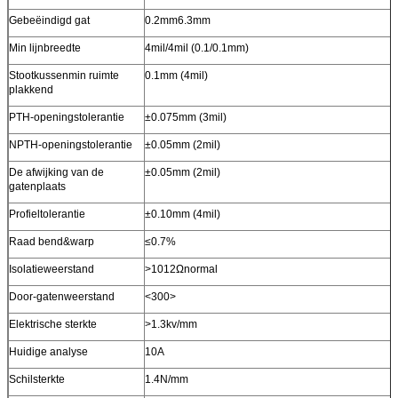
Gebeëindigd gat
0.2mm6.3mm
Min lijnbreedte
4mil/4mil (0.1/0.1mm)
Stootkussenmin ruimte
0.1mm (4mil)
plakkend
PTH-openingstolerantie
±0.075mm (3mil)
NPTH-openingstolerantie
±0.05mm (2mil)
De afwijking van de
±0.05mm (2mil)
gatenplaats
Profieltolerantie
±0.10mm (4mil)
Raad bend&warp
≤0.7%
Isolatieweerstand
>1012Ωnormal
Door-gatenweerstand
<300>
Elektrische sterkte
>1.3kv/mm
Huidige analyse
10A
Schilsterkte
1.4N/mm