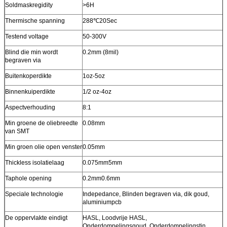
Soldmaskregidity
>6H
Thermische spanning
288℃20Sec
Testend voltage
50-300V
Blind die min wordt
0.2mm (8mil)
begraven via
Buitenkoperdikte
1oz-5oz
Binnenkuiperdikte
1/2 oz-4oz
Aspectverhouding
8:1
Min groene de oliebreedte
0.08mm
van SMT
Min groen olie open venster
0.05mm
Thickless isolatielaag
0.075mm5mm
Taphole opening
0.2mm0.6mm
Speciale technologie
Indepedance, Blinden begraven via, dik goud,
aluminiumpcb
De oppervlakte eindigt
HASL, Loodvrije HASL,
Onderdompelingsgoud, Onderdompelingstin,