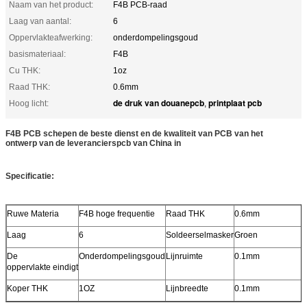
Naam van het product:
F4B PCB-raad
Laag van aantal:
6
Oppervlakteafwerking:
onderdompelingsgoud
basismateriaal:
F4B
Cu THK:
1oz
Raad THK:
0.6mm
de druk van douanepcb
printplaat pcb
Hoog licht:
,
F4B PCB schepen de beste dienst en de kwaliteit van PCB van het
ontwerp van de leverancierspcb van China in
Specificatie:
Ruwe Materia
F4B hoge frequentie
Raad THK
0.6mm
Laag
6
Soldeerselmasker
Groen
De
Onderdompelingsgoud
Lijnruimte
0.1mm
oppervlakte eindigt
Koper THK
1OZ
Lijnbreedte
0.1mm