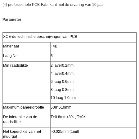
(4) professionele PCB-Fabrikant met de ervaring van 10 jaar
Parameter
XCE-de technische beschrijvingen van PCB
Materiaal
F4B
Laag Nr.
6
Min raadsdikte
2 layer0.2mm
4 layer0.4mm
6 laag 0.6mm
8 laag 0.8mm
10 laag 1.0mm
Maximum paneelgrootte
508*610mm
De tolerantie van de
T≥0.8mm±8%., T<0>
raadsdikte
Het koperdikte van het
>0.025mm (1mil)
muurgat