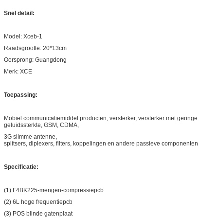
Snel detail:
Model: Xceb-1
Raadsgrootte: 20*13cm
Oorsprong: Guangdong
Merk: XCE
Toepassing:
Mobiel communicatiemiddel producten, versterker, versterker met geringe
geluidssterkte, GSM, CDMA,
3G slimme antenne,
splitsers, diplexers, filters, koppelingen en andere passieve componenten
Specificatie:
(1) F4BK225-mengen-compressiepcb
(2) 6L hoge frequentiepcb
(3) POS blinde gatenplaat