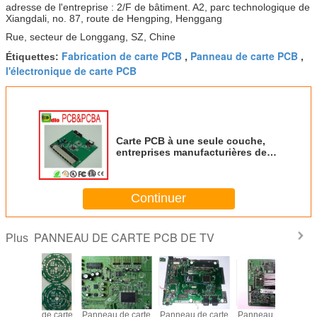
adresse de l'entreprise : 2/F de bâtiment. A2, parc technologique de
Xiangdali, no. 87, route de Hengping, Henggang
Rue, secteur de Longgang, SZ, Chine
Fabrication de carte PCB
Panneau de carte PCB
Étiquettes:
,
,
l'électronique de carte PCB
Carte PCB à une seule couche,
entreprises manufacturières de
carte PCB, panneau de carte PCB
de TV
Continuer
PANNEAU DE CARTE PCB DE TV
Plus
Panneau de carte
Panneau de carte
Panneau de carte
Ensemb