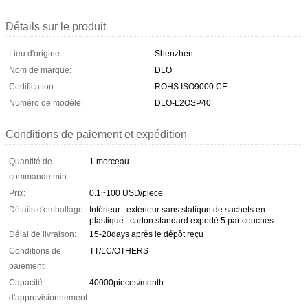
Détails sur le produit
Lieu d'origine:
Shenzhen
Nom de marque:
DLO
Certification:
ROHS ISO9000 CE
Numéro de modèle:
DLO-L2OSP40
Conditions de paiement et expédition
Quantité de
1 morceau
commande min:
Prix:
0.1~100 USD/piece
Détails d'emballage:
Intérieur : extérieur sans statique de sachets en
plastique : carton standard exporté 5 par couches
Délai de livraison:
15-20days après le dépôt reçu
Conditions de
TT/LC/OTHERS
paiement:
Capacité
40000pieces/month
d'approvisionnement: