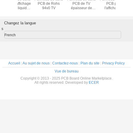
PCB de Rohs
PCB de TV
PCB pour
carte P
94v0 TV
épaisseur de
l'affichage à
tablea
0.2mm - de 6mm
cristaux liquides
contrôle 
TV de Samsung
et d'IMM
avec le mo
Changez la langue
hdmi appr
s
la T
French
Accueil
|
Au sujet de nous
|
Contactez-nous
|
Plan du site
|
Privacy Policy
Vue de bureau
Copyright © 2013 - 2025 PCB Board Online Marketplace.
All rights reserved. Developed by
ECER