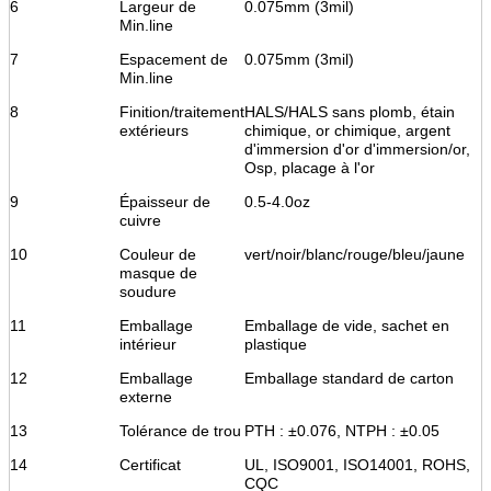
6
Largeur de
0.075mm (3mil)
Min.line
7
Espacement de
0.075mm (3mil)
Min.line
8
Finition/traitement
HALS/HALS sans plomb, étain
extérieurs
chimique, or chimique, argent
d'immersion d'or d'immersion/or,
Osp, placage à l'or
9
Épaisseur de
0.5-4.0oz
cuivre
10
Couleur de
vert/noir/blanc/rouge/bleu/jaune
masque de
soudure
11
Emballage
Emballage de vide, sachet en
intérieur
plastique
12
Emballage
Emballage standard de carton
externe
13
Tolérance de trou
PTH : ±0.076, NTPH : ±0.05
14
Certificat
UL, ISO9001, ISO14001, ROHS,
CQC