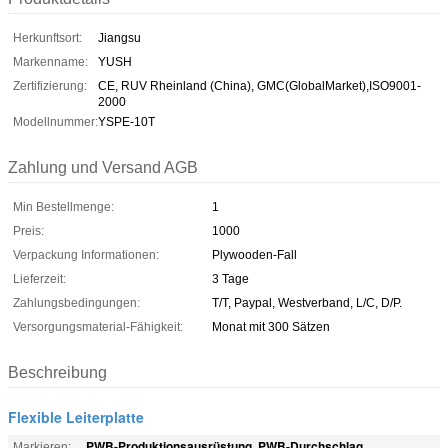
Herkunftsort:
Jiangsu
Markenname:
YUSH
Zertifizierung:
CE, RUV Rheinland (China), GMC(GlobalMarket),ISO9001-
2000
Modellnummer:
YSPE-10T
Zahlung und Versand AGB
Min Bestellmenge:
1
Preis:
1000
Verpackung Informationen:
Plywooden-Fall
Lieferzeit:
3 Tage
Zahlungsbedingungen:
T/T, Paypal, Westverband, L/C, D/P.
Versorgungsmaterial-Fähigkeit:
Monat mit 300 Sätzen
Beschreibung
Flexible Leiterplatte
PWB-Produktionsausrüstung
PWB-Durchschlag
Markieren:
,