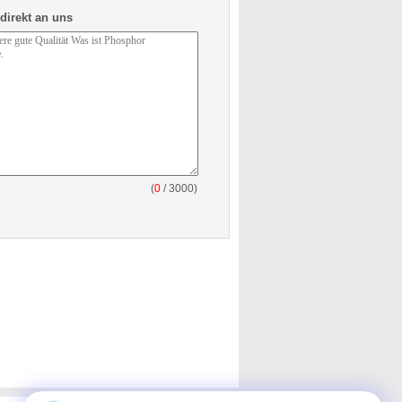
direkt an uns
(
0
/ 3000)