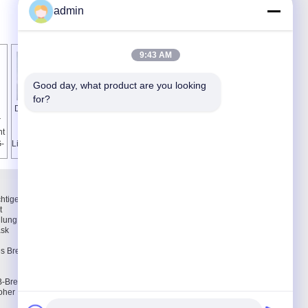
admin
9:43 AM
Good day, what product are you looking 
for?
Doppelschicht LED
Verdoppeln Sie mit
r
PWB-Brett für das
Seiten versehenes
ht
Beleuchten/führte
LED-
G-
LichtLeiterplatteversammlung
Aluminiumleiterplatte/PWB
e
Brett mit Kupfer 1Oz
Treten Sie mit uns in
Verbindung
htiges
Treten Sie mit uns in
t
Verbindung
lung von
Fordern Sie ein Zitat
ask
E-Mail
Sitemap
s Brett,
Brett mit
oher