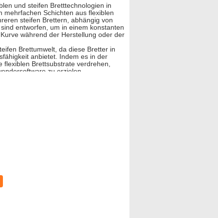
iblen und steifen Bretttechnologien in
n mehrfachen Schichten aus flexiblen
reren steifen Brettern, abhängig von
 sind entworfen, um in einem konstanten
 Kurve während der Herstellung oder der
teifen Brettumwelt, da diese Bretter in
ähigkeit anbietet. Indem es in der
 flexiblen Brettsubstrate verdrehen,
wendersoftware zu erzielen.
luminiumbasis, Metallkernbasis frei
fftinte,
r
zierend, die PWB-Herstellung Flex des
ogie gut nachgewiesen und zuverlässig
chtsfragen mit räumlichen
nschätzung der verfügbaren Wahlen an