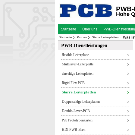
PWB-B
Hohe Qu
Startseite
Über uns
PWB-Dienstleistu
Was is
Startseite
Proben
Starre Leiterplatten
PWB-Dienstleistungen
flexible Leiterplatte
Multilayer-Leiterplatte
einseitige Leiterplatten
Rigid Flex PCB
Starre Leiterplatten
Doppelseitige Leiterplatten
Double-Layer-PCB
Pcb Prototypenkarten
HDI PWB-Brett