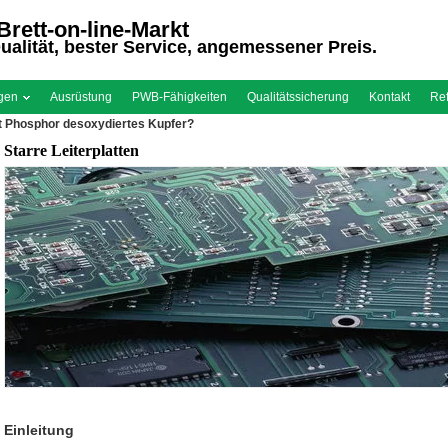
rett-on-line-Markt
alität, bester Service, angemessener Preis.
ngen
Ausrüstung
PWB-Fähigkeiten
Qualitätssicherung
Kontakt
Re
t Phosphor desoxydiertes Kupfer?
Starre Leiterplatten
Einleitung