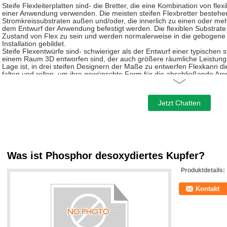
Steife Flexleiterplatten sind- die Bretter, die eine Kombination von flex
einer Anwendung verwenden. Die meisten steifen Flexbretter bestehe
Stromkreissubstraten außen und/oder, die innerlich zu einen oder meh
dem Entwurf der Anwendung befestigt werden. Die flexiblen Substrate
Zustand von Flex zu sein und werden normalerweise in die gebogene
Installation gebildet.
Steife Flexentwürfe sind- schwieriger als der Entwurf einer typischen s
einem Raum 3D entworfen sind, der auch größere räumliche Leistungsf
Lage ist, in drei steifen Designern der Maße zu entwerfen Flexkann die
falten und rollen, um ihre gewünschte Form für die abschließende An
Materielle Arten
FR-4, CEM-1, CEM-3, IMS, hoher TG, Hochfrequenz, Halogen geben, A
Oberflächenbehandlung
HASL (LF), grelles Gold, ENIG, OSP (bleifreies kompatibles), Kohlensto
Was ist Phosphor desoxydiertes Kupfer?
Peelable S/M, Immersion Ag/Tin, Goldfingerüberzug, ENIG+-Goldfinge
Produktdetails:
Produktionsverfahren
Kontakt
Ob, einen steifen Flexprototyp oder die Produktionsquantitäten produ
großen Umfangs steife und PWB-Versammlung erfordern, die Technol
ist. Der Flex-PWB-Teil ist- besonders gut, wenn man Raum- und Gewi
Freiheitsgraden überwindt.
Reifliche Überlegung von Flex-steifen Lösungen und eine richtige Ei