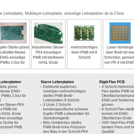
 Leiterplatte, Multilayer-Leiterplatte, einseitige Leiterplatten de la Chine.
pfer-Stärke grüne
Industrielles Steuer-
mehrschichtiges
Laser-Vorhänge
Lötmittel-Maske
FR4 einseitiges
Kern-PWB mit 8
über Brett mit vie
ENIG-einseitige
PWB mit bleifreiem
Schicht
Schichten, gemac
PWBs 2.0oz für
HASL-Ende
von FR-4 mit ENI
Automobil
Oberflächen-End
Leiterplatten
Starre Leiterplatten
Rigid Flex PCB
tärke grüne
Elektronik kupfernes
4 Schicht mehrschic
l-Maske ENIG-
niedriges mehrschichtiges
Flex-steifes PWB mi
e PWBs 2.0oz für
steifes PWB-Brett/-
Oberflächenbehand
l
Leiterplatten 8 Schicht
ENIG und Solderm
lles Steuer-FR4
3 Unze 2 Schicht-
grünen
es PWB mit
kundenspezifische schwere
8 Schicht Flex-steife
em HASL-Ende
Kupfer PWB-Leiterplatten für
kommt mit ENIG-
hen einseitige
Starkstromgerät
Oberflächen-Ende
 Dichte für
Blitz-Goldbloßes steifes
OSP-Steif-Flex-PWB-
k/schnell PWB
PWB-Brett-hohe Präzision
bestem Preis und h
des Blau-4 der Schicht-FR4
Qualität