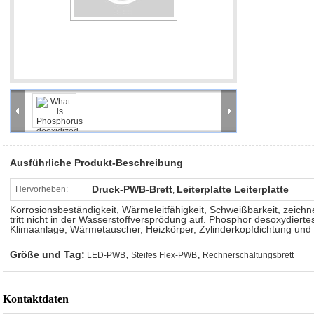
den Anfangsstadien in der steifen Flex-PWB-Entwurfsphase bringen b
steife Flex-PWB-Hersteller wird mit.einbezogen früh in den Designproz
der Entwurf und die tollen Teile in der Koordination und Endproduktve
Die steife Flexbauphase ist- auch komplexer und Zeit raubend als steife
Komponenten der steifen Flexversammlung haben die vollständig unt
und lötende Prozesse als steife Bretter FR4.
Anwendung
LED, Telekommunikation, Computeranwendung, Beleuchtung, Spielmasc
Automobil und Spitzenunterhaltungselektronik, ect.a
Ausführliche Produkt-Beschreibung
Druck-PWB-Brett
Leiterplatte Leiterplatte
Hervorheben:
,
Korrosionsbeständigkeit, Wärmeleitfähigkeit, Schweißbarkeit, zeich
tritt nicht in der Wasserstoffversprödung auf. Phosphor desoxydiert
Klimaanlage, Wärmetauscher, Heizkörper, Zylinderkopfdichtung un
,
,
Größe und Tag:
LED-PWB
Steifes Flex-PWB
Rechnerschaltungsbrett
Kontaktdaten