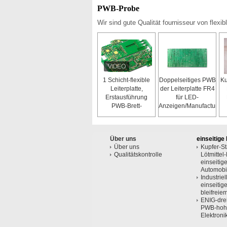
PWB-Probe
Wir sind gute Qualität fournisseur von flexible
1 Schicht-flexible
Doppelseitiges PWB
Ku
Leiterplatte,
der Leiterplatte FR4
Erstausführung
für LED-
PWB-Brett-
Anzeigen/Manufactured-
Abdeckungs-Film
Kauf besitzen Brett
PWB-factory/94v0
Über uns
einseitige 
Über uns
Kupfer-S
Qualitätskontrolle
Lötmitte
einseitig
Automobi
Industrie
einseitig
bleifrei
ENIG-dre
PWB-hohe
Elektroni