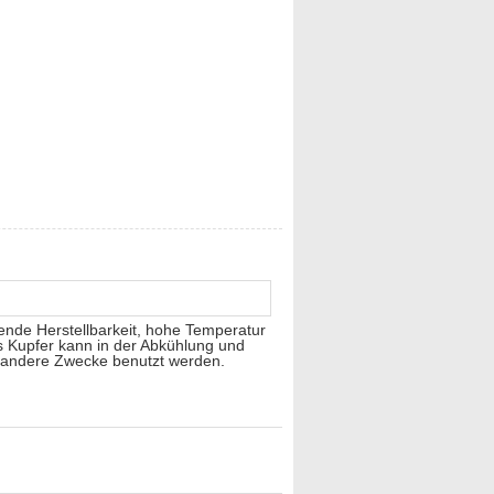
edeutenden Nutzen zurück. Es ist der
ess, um sicherzustellen kritisch, dass
ränderungen zu erklären sind.
 Brettherstellung. Alle flexiblen
erschiedliche Behandlung, Radierung
hine, industrielle Steuerung, Macht,
nende Herstellbarkeit, hohe Temperatur
es Kupfer kann in der Abkühlung und
d andere Zwecke benutzt werden.