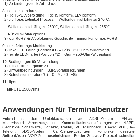
1) Verbindungsstück-Art = Jack
8.
Industriestandards:
1) RoHS-/ELVbefolgung = RoHS konform, ELV konform
2) bleifreies Lötmittel-Prozess- = Wellenlötmittel fähig zu 240°C,
Wellenlötmittel fähig zu 260°C, Wellenlötmittel fähig zu 265°C
Rückflut-Löten optional;
3) war RoHS-/ELVbefolgungs-Geschichte = immer konformes RoHS
9.
Identifizierungs-Markierung:
1) linke LED-Farbe (Position #1) = Grün - 250-Ohm-Widerstand
2) rechte LED-Farbe (Position #2) = Grün - 250-Ohm-Widerstand
10.
Bedingungen für Verwendung:
1) trifft auf = Leiterplatte zu
2) Umweltbedingungen = Büro/Voraussetzungen
3) Betriebstemperatur (°C) = 0 - 70/-40 - +85
11.Hipot:
MINUTE 1500Vrms
Anwendungen für Terminalbenutzer
Entwarf zu den Umfeldaufgaben, wie ADSL-Modem, LAN-auf-
Motherboard. Vernetzungs-
und Kommunikationsausrüstungen wie NABE,
Gedruckte Schaltkarte, Schalter, Router, PC Mainboard, HAVW, PDH, IP-
Telefon, xDSL-Modem,
Call-Center-Lösungen, komplexe gesetzte
Spitzenkästen, VOIP-Zugangseinrichtung, Border Gateway Protocol, schneller