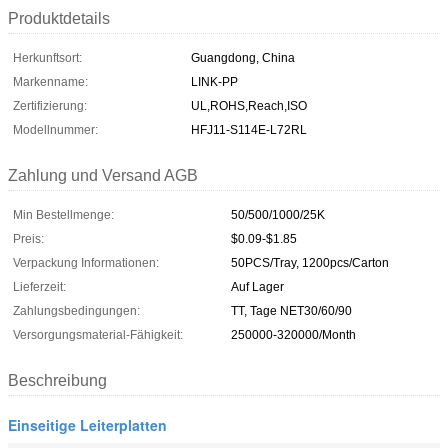
Produktdetails
Herkunftsort:
Guangdong, China
Markenname:
LINK-PP
Zertifizierung:
UL,ROHS,Reach,ISO
Modellnummer:
HFJ11-S114E-L72RL
Zahlung und Versand AGB
Min Bestellmenge:
50/500/1000/25K
Preis:
$0.09-$1.85
Verpackung Informationen:
50PCS/Tray, 1200pcs/Carton
Lieferzeit:
Auf Lager
Zahlungsbedingungen:
TT, Tage NET30/60/90
Versorgungsmaterial-Fähigkeit:
250000-320000/Month
Beschreibung
Einseitige Leiterplatten