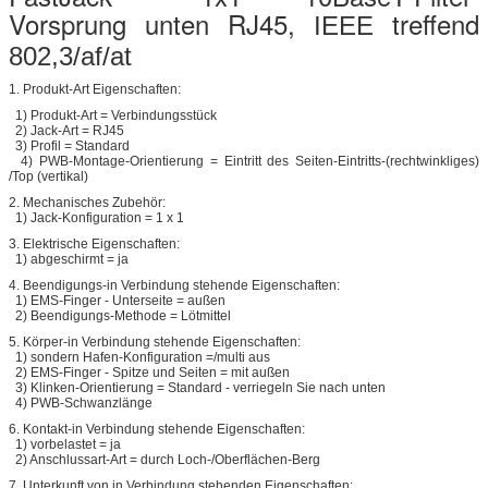
Vorsprung unten RJ45,
treffend
IEEE
802,3/af/at
1.
Produkt-Art Eigenschaften:
1) Produkt-Art = Verbindungsstück
2) Jack-Art = RJ45
3) Profil = Standard
4) PWB-Montage-Orientierung = Eintritt des Seiten-Eintritts-(rechtwinkliges)
/Top (vertikal)
2.
Mechanisches Zubehör:
1) Jack-Konfiguration = 1 x 1
3.
Elektrische Eigenschaften:
1) abgeschirmt = ja
4.
Beendigungs-in Verbindung stehende Eigenschaften:
1) EMS-Finger - Unterseite = außen
2) Beendigungs-Methode = Lötmittel
5.
Körper-in Verbindung stehende Eigenschaften:
1) sondern Hafen-Konfiguration =/multi aus
2) EMS-Finger - Spitze und Seiten = mit außen
3) Klinken-Orientierung = Standard - verriegeln Sie nach unten
4) PWB-Schwanzlänge
6.
Kontakt-in Verbindung stehende Eigenschaften:
1) vorbelastet = ja
2) Anschlussart-Art = durch Loch-/Oberflächen-Berg
7.
Unterkunft von in Verbindung stehenden Eigenschaften: