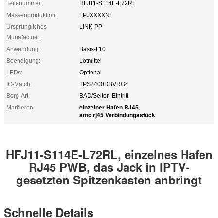
Teilenummer:
HFJ11-S114E-L72RL
Massenproduktion:
LPJXXXXNL
Ursprüngliches
LINK-PP
Munafactuer:
Anwendung:
Basis-t 10
Beendigung:
Lötmittel
LEDs:
Optional
IC-Match:
TPS2400DBVRG4
Berg-Art:
BAD/Seiten-Eintritt
einzelner Hafen RJ45
Markieren:
,
smd rj45 Verbindungsstück
HFJ11-S114E-L72RL, einzelnes Hafen
RJ45 PWB, das Jack in IPTV-
gesetzten Spitzenkasten anbringt
Schnelle Details