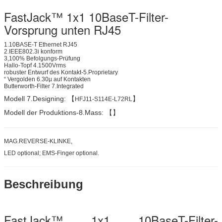
FastJack™ 1x1 10BaseT-Filter-
Vorsprung unten RJ45
1.10BASE-T Ethernet RJ45
2.IEEE802.3i konform
3,100% Befolgungs-Prüfung
Hallo-Topf 4.1500Vrms
robuster Entwurf des Kontakt-5.Proprietary
“ Vergolden 6.30µ auf Kontakten
Butterworth-Filter 7.Integrated
Modell 7.Designing: 【
】
HFJ11-S114E-L72RL
Modell der Produktions-8.Mass: 【】
MAG.REVERSE-KLINKE,
LED optional; EMS-Finger optional.
Beschreibung
FastJack™ 1x1 10BaseT-Filter-