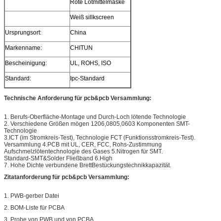
Rote Lötmittelmaske
Weiß sillkscreen
Ursprungsort:
China
Markenname:
CHITUN
Bescheinigung:
UL, ROHS, ISO
Standard:
Ipc-Standard
Technische Anforderung für pcb&pcb Versammlung:
1. Berufs-Oberfläche-Montage und Durch-Loch lötende Technologie
2. Verschiedene Größen mögen 1206,0805,0603 Komponenten SMT-
Technologie
3.ICT (im Stromkreis-Test), Technologie FCT (Funktionsstromkreis-Test).
Versammlung 4.PCB mit UL, CER, FCC, Rohs-Zustimmung
Aufschmelzlötentechnologie des Gases 5.Nitrogen für SMT.
Standard-SMT&Solder Fließband 6.High
7. Hohe Dichte verbundene BrettBestückungstechnikkapazität.
Zitatanforderung für pcb&pcb Versammlung:
1. PWB-gerber Datei
2. BOM-Liste für PCBA
3. Probe von PWB und von PCBA