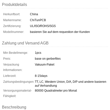
Produktdetails
Herkunftsort:
China
Markenname:
ChiTunPCB
Zertifizierung:
UL/ISO/ROHS/SGS
Modellnummer:
basieren Sie auf dem requestion der Kunden
Zahlung und Versand AGB
Min Bestellmenge:
1pcs
Preis:
base on gerberfiles
Verpackung
Vakuum-Paket
Informationen:
Lieferzeit:
8-15days
Zahlungsbedingungen:
TT, LC, Western Union, D/A, D/P und andere basieren
auf Verhandlung
Versorgungsmaterial-
80000 Quadratmeter pro Monat
Fähigkeit:
Beschreibung