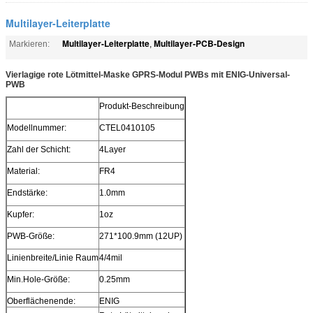
Multilayer-Leiterplatte
Multilayer-Leiterplatte
Multilayer-PCB-Design
Markieren:
,
Vierlagige rote Lötmittel-Maske GPRS-Modul PWBs mit ENIG-Universal-
PWB
Produkt-Beschreibung
Modellnummer:
CTEL0410105
Zahl der Schicht:
4Layer
Material:
FR4
Endstärke:
1.0mm
Kupfer:
1oz
PWB-Größe:
271*100.9mm (12UP)
Linienbreite/Linie Raum
4/4mil
Min.Hole-Größe:
0.25mm
Oberflächenende:
ENIG