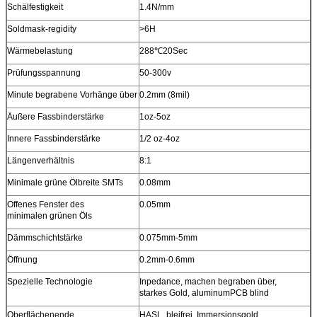
Schälfestigkeit
1.4N/mm
Soldmask-regidity
>6H
Wärmebelastung
288℃20Sec
Prüfungsspannung
50-300v
Minute begrabene Vorhänge über
0.2mm (8mil)
Äußere Fassbinderstärke
1oz-5oz
Innere Fassbinderstärke
1/2 oz-4oz
Längenverhältnis
8:1
Minimale grüne Ölbreite SMTs
0.08mm
Offenes Fenster des
0.05mm
minimalen grünen Öls
Dämmschichtstärke
0.075mm-5mm
Öffnung
0.2mm-0.6mm
Spezielle Technologie
Inpedance, machen begraben über,
starkes Gold, aluminumPCB blind
Oberflächenende
HASL, bleifrei, Immersionsgold,