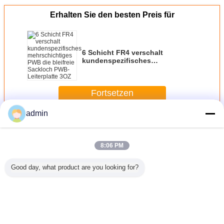
Erhalten Sie den besten Preis für
6 Schicht FR4 verschalt
kundenspezifisches
mehrschichtiges PWB die
bleifreie Sackloch PWB-
Leiterplatte 3OZ
Fortsetzen
admin
Multilayer-Leiterplatte
Mehr
8:06 PM
Good day, what product are you looking for?
en Sie
Mehrschichtiger
10 Schicht PWB
Mehrschichtiges
mehrschic
ichtiges
PWB-Prototyp; 22-
mit Vorhängen
PWB mit Material
Kern-PWB
 mit
layer Leiterplatte
über und den
FR4 und 10
Schic
olden
Goldfingern
überlagern steifes
ezifisch
PWB
n
Ändern Sie Sprache