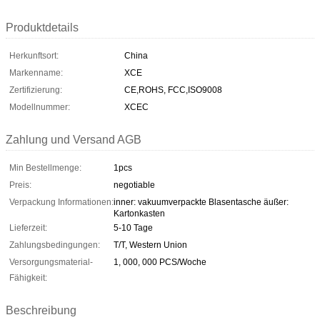
Produktdetails
Herkunftsort:
China
Markenname:
XCE
Zertifizierung:
CE,ROHS, FCC,ISO9008
Modellnummer:
XCEC
Zahlung und Versand AGB
Min Bestellmenge:
1pcs
Preis:
negotiable
Verpackung Informationen:
inner: vakuumverpackte Blasentasche äußer:
Kartonkasten
Lieferzeit:
5-10 Tage
Zahlungsbedingungen:
T/T, Western Union
Versorgungsmaterial-
1, 000, 000 PCS/Woche
Fähigkeit:
Beschreibung