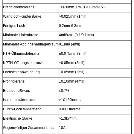
Brettdickentoleranz
T≥0.8mm±8%, T<0.8mm±5%
Wandloch-Kupferstärke
>0.025mm (1mil)
Fertiges Loch
0.2mm-6.3mm
Minimale Linienbreite
4mil/4mil (0.1/0.1mm)
Minimaler Abbindenauflagenraum
0.1mm (4mil)
PTH-Öffnungstoleranz
±0.075mm (3mil)
NPTH-Öffnungstoleranz
±0.05mm (2mil)
Lochstelleabweichung
±0.05mm (2mil)
Profiltoleranz
±0.10mm (4mil)
Brett bend&warp
≤0.7%
Isolationswiderstand
>1012Ωnormal
Durch-Loch Widerstand
<300Ωnormal
Elektrische Stärke
>1.3kv/mm
Gegenwärtiger Zusammenbruch
10A