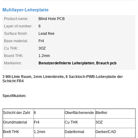
Multilayer-Leiterplatte
Product name:
Blind Hole PCB
Layer of number:
6
Surface finish:
Lead free
Base material:
Fr4
Cu THK:
3OZ
Board THK:
1.2mm
Benutzerdefinierte Leiterplatten
Brauch pcb
Markieren:
,
3 Mil-Linie Raum, 1mm Linienbreite, 6 Sackloch-PWB-Leiterplatte der
Schicht FR4
Spezifikation:
Schicht der Zahl
6
Oberflächenende
Bleifrei
Grundmaterial
Fr4
Cu THK
3OZ
Brett THK
1.2mm
Dateiformat
Gerber/CAD