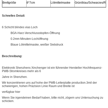
Brettgröße
8*7cm
Lötmittelmaske
Grün/blau/Schwarzes/Ro
Schnelles Detail:
6 Schicht blindes vias Loch
BGA-Harz-Verschlussstopfen-Öffnung
0.2mm Minuten-Lochöffnung
Blaue Lötmittelmaske, weißer Siebdruck
Beschreibung:
Elektronik Shenzhens Xinchenger ist ein führender Hersteller Hochfrequenz-
PWB-Stromkreises mehr als 6
Jahre in Shenzhen.
Wir konzentrieren uns auf hohe der PWB-Leiterplatte production.3mil der
schwierigen, hohen Präzision Linie Raum und Breite ist
verfügbar hier
Wenn Sie irgendeinen Bedarf haben, bitte nicht, zögern uns Untersuchung zu
schicken.