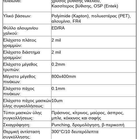
τελειώνει:
χρυσός βύθισης νικελίου,
Κασσίτερος βύθισης, OSP (Entek)
Υλικό βάσεων:
Polyimide (Kapton), πολυεστέρας (PET),
αλουμίνιο, FR4
Φύλλο αλουμινίου
ED/RA
χαλκού:
Ελάχιστο πλάτος
2 mil
γραμμών:
Ελάχιστο διάστημα
2 mil
γραμμών:
Ελάχιστο μέγεθος
0.2mm
τρυπών:
Μέγιστο μέγεθος
800x400mm
πινάκων:
Ελάχιστο πάχος
0.1mm
πινάκων:
Ελάχιστο πάχος μασκών
10um
ύλης συγκολλήσεως:
Τύποι μασκών ύλης
Πράσινος, κίτρινος, μαύρος, άσπρος,
συγκολλήσεως:
μπλε, κόκκινος και σαφής
Σκιαγράφηση:
Punching, δρομολόγηση, β-περικοπή
Θερμική αντίσταση
300°C/10 δευτερόλεπτα
συγκόλλησης: