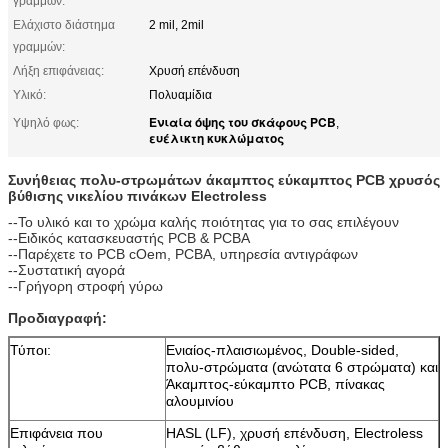
γραμμών:
Ελάχιστο διάστημα
2 mil, 2mil
γραμμών:
Λήξη επιφάνειας:
Χρυσή επένδυση
Υλικό:
Πολυαμίδια
Ενιαία όψης του σκάφους PCB
Υψηλό φως:
,
ευέλικτη κυκλώματος
Συνήθειας πολυ-στρωμάτων άκαμπτος εύκαμπτος PCB χρυσός
βύθισης νικελίου πινάκων Electroless
--Το υλικό και το χρώμα καλής ποιότητας για το σας επιλέγουν
--Ειδικός κατασκευαστής PCB & PCBA
--Παρέχετε το PCB cOem, PCBA, υπηρεσία αντιγράφων
--Συστατική αγορά
--Γρήγορη στροφή γύρω
Προδιαγραφή:
Τύποι:
Ενιαίος-πλαισιωμένος, Double-sided,
πολυ-στρώματα (ανώτατα 6 στρώματα) και
Άκαμπτος-εύκαμπτο PCB, πίνακας
αλουμινίου
Επιφάνεια που
HASL (LF), χρυσή επένδυση, Electroless