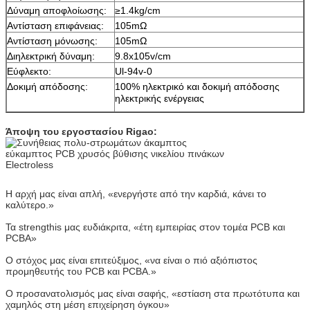
Δύναμη αποφλοίωσης:
≥1.4kg/cm
Αντίσταση επιφάνειας:
105mΩ
Αντίσταση μόνωσης:
105mΩ
Διηλεκτρική δύναμη:
9.8x105v/cm
Εύφλεκτο:
Ul-94v-0
Δοκιμή απόδοσης:
100% ηλεκτρικό και δοκιμή απόδοσης
ηλεκτρικής ενέργειας
Άποψη του εργοστασίου Rigao:
Η αρχή μας είναι απλή, «ενεργήστε από την καρδιά, κάνει το
καλύτερο.»
Τα strengthis μας ευδιάκριτα, «έτη εμπειρίας στον τομέα PCB και
PCBA»
Ο στόχος μας είναι επιτεύξιμος, «να είναι ο πιό αξιόπιστος
προμηθευτής του PCB και PCBA.»
Ο προσανατολισμός μας είναι σαφής, «εστίαση στα πρωτότυπα και
χαμηλός στη μέση επιχείρηση όγκου»