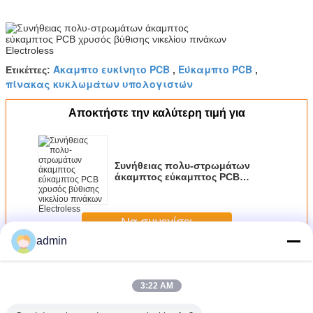
Άκαμπτο ευκίνητο PCB
Εύκαμπτο PCB
Ετικέττες:
,
,
πίνακας κυκλωμάτων υπολογιστών
Αποκτήστε την καλύτερη τιμή για
Συνήθειας πολυ-στρωμάτων
άκαμπτος εύκαμπτος PCB
χρυσός βύθισης νικελίου
πινάκων Electroless
Να συνεχίσει
admin
ευέλικτο διοικητικό συμβούλιο πλακέτα
Περισσότεροι
3:22 AM