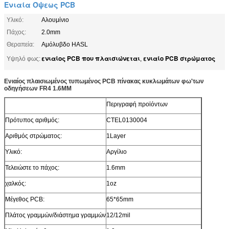
Ενιαία Όψεως PCB
Υλικό:
Αλουμίνιο
Πάχος:
2.0mm
Θεραπεία:
Αμόλυβδο HASL
ενιαίος PCB που πλαισιώνεται
ενιαίο PCB στρώματος
Υψηλό φως:
,
Ενιαίος πλαισιωμένος τυπωμένος PCB πίνακας κυκλωμάτων φω'των
οδηγήσεων FR4 1.6MM
Περιγραφή προϊόντων
Πρότυπος αριθμός:
CTEL0130004
Αριθμός στρώματος:
1Layer
Υλικό:
Αργίλιο
Τελειώστε το πάχος:
1.6mm
χαλκός:
1oz
Μέγεθος PCB:
65*65mm
Πλάτος γραμμών/διάστημα γραμμών
12/12mil