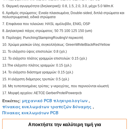
5. Θερμική αγωγιμότητα (διηλεκτρική): 0.8, 1.5, 2.0, 3.0, μέχρι 5.0 W/m.K
6. Αριθμός στρώματος: Ενιαία πλαισιωμένα, Double-sided, διπλά στρώματα και
πολυστρωματικά, ειδικά στρώματα
7. Επιφάνεια που τελειώνει: HASL αμόλυβδο, ENIG, OSP
8. Διηλεκτρικό πάχος στρώματος: 50 75 100 125 150 (um)
9. Περίληψη: PunchingStampingRoutingV-περικοπή
10. Χρώμα μασκών ύλης συγκολλήσεως: GreenWhiteBlackRedYellow
11. Το ελάχιστο ύψος επιστολών: 0.8 (χιλ.)
12. Το ελάχιστο πλάτος γραμμών επιστολών: 0.15 (χιλ.)
13.The ελάχιστο πλάτος γραμμών: 0.15 (χιλ.)
14. Το ελάχιστο διάστημα γραμμών: 0.15 (χιλ.)
15. Η ελάχιστη διάμετρος τρυπών: 0.5 (χιλ.)
16. Μη τυποποιημένες τρύπες: γ-νεροχύτες, που περνιούνται κλωστή
17. Μορφή αρχείου: ΑΕΤΟΣ GerberProtelPowerpcb
μηχανικό PCB πληκτρολογίων
Ετικέττες:
,
πίνακας κυκλωμάτων τραπεζών δύναμης
,
Πίνακας κυκλωμάτων PCB
Αποκτήστε την καλύτερη τιμή για