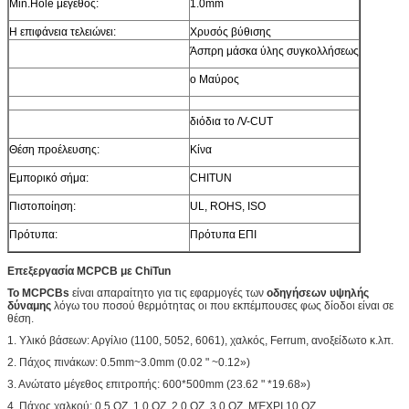
Min.Hole μέγεθος:
1.0mm
Η επιφάνεια τελειώνει:
Χρυσός βύθισης
Άσπρη μάσκα ύλης συγκολλήσεως
ο Μαύρος
διόδια το /V-CUT
Θέση προέλευσης:
Κίνα
Εμπορικό σήμα:
CHITUN
Πιστοποίηση:
UL, ROHS, ISO
Πρότυπα:
Πρότυπα ΕΠΙ
Επεξεργασία MCPCB με ChiTun
Το MCPCBs
είναι απαραίτητο για τις εφαρμογές των
οδηγήσεων υψηλής
δύναμης
λόγω του ποσού θερμότητας οι που εκπέμπουσες φως δίοδοι είναι σε
θέση.
1. Υλικό βάσεων: Αργίλιο (1100, 5052, 6061), χαλκός, Ferrum, ανοξείδωτο κ.λπ.
2. Πάχος πινάκων: 0.5mm~3.0mm (0.02 " ~0.12»)
3. Ανώτατο μέγεθος επιτροπής: 600*500mm (23.62 " *19.68»)
4. Πάχος χαλκού: 0.5 OZ, 1.0 OZ, 2.0 OZ, 3.0 OZ, ΜΈΧΡΙ 10 OZ