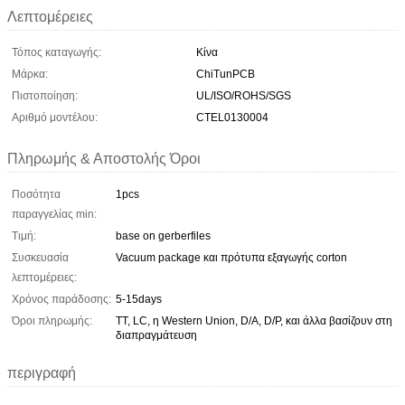
Λεπτομέρειες
Τόπος καταγωγής:
Κίνα
Μάρκα:
ChiTunPCB
Πιστοποίηση:
UL/ISO/ROHS/SGS
Αριθμό μοντέλου:
CTEL0130004
Πληρωμής & Αποστολής Όροι
Ποσότητα
1pcs
παραγγελίας min:
Τιμή:
base on gerberfiles
Συσκευασία
Vacuum package και πρότυπα εξαγωγής corton
λεπτομέρειες:
Χρόνος παράδοσης:
5-15days
Όροι πληρωμής:
TT, LC, η Western Union, D/A, D/P, και άλλα βασίζουν στη
διαπραγμάτευση
περιγραφή