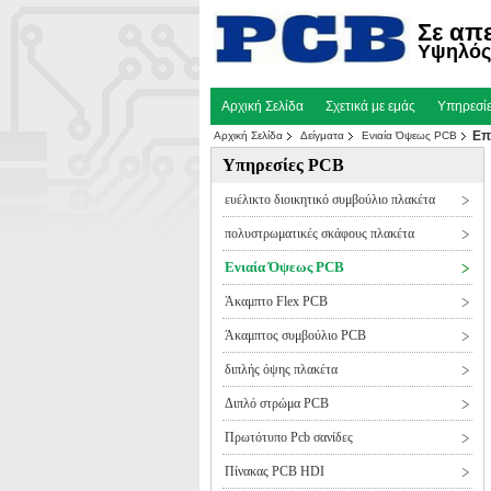
Σε απ
Υψηλός 
Αρχική Σελίδα
Σχετικά με εμάς
Υπηρεσί
Επ
Αρχική Σελίδα
Δείγματα
Ενιαία Όψεως PCB
Υπηρεσίες PCB
ευέλικτο διοικητικό συμβούλιο πλακέτα
πολυστρωματικές σκάφους πλακέτα
Ενιαία Όψεως PCB
Άκαμπτο Flex PCB
Άκαμπτος συμβούλιο PCB
διπλής όψης πλακέτα
Διπλό στρώμα PCB
Πρωτότυπο Pcb σανίδες
Πίνακας PCB HDI