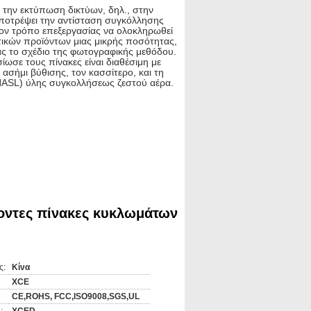
 την εκτύπωση δικτύων, δηλ., στην
αποτρέψει την αντίσταση συγκόλλησης
 τον τρόπο επεξεργασίας να ολοκληρωθεί
τικών προϊόντων μιας μικρής ποσότητας,
ς το σχέδιο της φωτογραφικής μεθόδου.
ίωσε τους πίνακες είναι διαθέσιμη με
ο ασήμι βύθισης, τον κασσίτερο, και τη
(HASL) ύλης συγκολλήσεως ζεστού αέρα.
α έγγραφο πίνακα χαλκού εγγράφου στο
ραιότητα.
ύοντες πίνακες κυκλωμάτων
.λπ. για να λάβει ένα κύκλωμα που
 εκθέσει το αντίστοιχο μαξιλάρι. Μετά από
 Κατόπιν η μερίδα μαξιλαριών εξέθεσε
ς:
Κίνα
XCE
CE,ROHS, FCC,ISO9008,SGS,UL