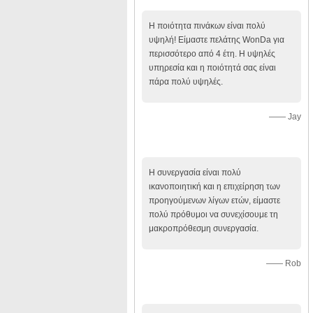
πελατών
Η ποιότητα πινάκων είναι πολύ
υψηλή! Είμαστε πελάτης WonDa για
περισσότερο από 4 έτη. Η υψηλές
υπηρεσία και η ποιότητά σας είναι
πάρα πολύ υψηλές.
—— Jay
Η συνεργασία είναι πολύ
ικανοποιητική και η επιχείρηση των
προηγούμενων λίγων ετών, είμαστε
πολύ πρόθυμοι να συνεχίσουμε τη
μακροπρόθεσμη συνεργασία.
—— Rob