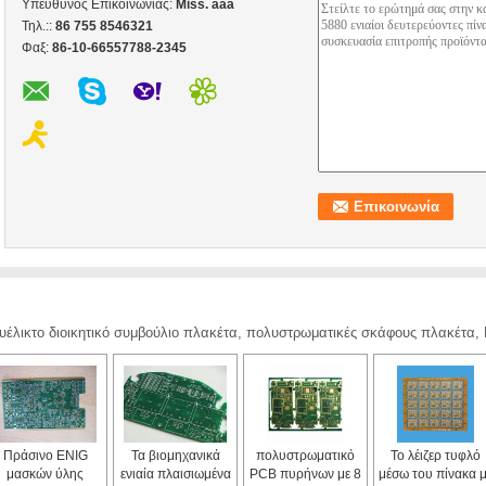
Υπεύθυνος Επικοινωνίας:
Miss. aaa
Τηλ.::
86 755 8546321
Φαξ:
86-10-66557788-2345
ευέλικτο διοικητικό συμβούλιο πλακέτα, πολυστρωματικές σκάφους πλακέτα
Πράσινο ENIG
Τα βιομηχανικά
πολυστρωματικό
Το λέιζερ τυφλό
μασκών ύλης
ενιαία πλαισιωμένα
PCB πυρήνων με 8
μέσω του πίνακα 