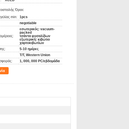
:
XCED
όνας εκτύπωσης μεθόδου/οθόνης -
ργασία τρυπών - μορφή - στεγνός
οστολής Όροι:
πεία - σύμβολο σημαδιών εκτύπωσης -
ρωμένο προϊόν
ελίας min:
1pcs
negotiable
εσωτερικός: vacuum-
packed
ομέρειες:
τσάντα φυσαλίδων
ρμανσης, κρύα αποθήκευση, πλυντήρια
εξωτερική: κιβώτιο
, μηχανές πώλησης, φωτισμός των
χαρτοκιβωτίων
ανών
ης:
5-10 ημέρες
T/T, Western Union
σφοράς:
1, 000, 000 PC/εβδομάδα
νία