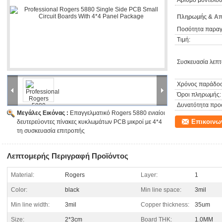
Αριθμό μοντέλου
Ενιαίο χαλκός-ντυμένο πιάτο - απαλοιφή - φωτοχημική μεταφορά εικ
αφαιρέστε τη διάβρωση ήταν τυπωμένος - που καθαρίζει, ξηρά - κατε
Πληρωμής & Απ
καθαρισμός - επίστρωμα συγκόλλησης αντίστασης εκτύπωσης - θερα
θεραπεία - στεγνός καθαρισμός που - προ ντυμένη ροή - ένα ολοκλη
Ποσότητα παραγγ
Τιμή:
Εφαρμογή
Συσκευασία λεπτ
Ενιαίο πλαισιωμένο PCB η περισσότερη χρήση στη ραδιο, μηχανή θέ
και άλλο ηλεκτρικό προϊόν συσκευών, καθώς επίσης και ο εκτυπωτής
οδηγήσεων, ηλεκτρονικά συστατικά, όπως το εμπορικό κύκλωμα μηχ
Χρόνος παράδοσ
Όροι πληρωμής:
Δυνατότητα προ
Μεγάλες Εικόνας :
Επαγγελματικό Rogers 5880 ενιαίοι
Επικοινω
δευτερεύοντες πίνακες κυκλωμάτων PCB μικροί με 4*4
τη συσκευασία επιτροπής
Λεπτομερής Περιγραφή Προϊόντος
Material:
Rogers
Layer:
1
Color:
black
Min line space:
3mil
Min line width:
3mil
Copper thickness:
35um
Size:
2*3cm
Board THK:
1.0MM