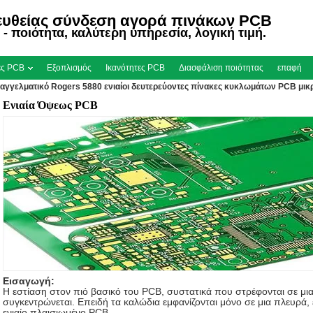
ευθείας σύνδεση αγορά πινάκων PCB
- ποιότητα, καλύτερη υπηρεσία, λογική τιμή.
ες PCB
Εξοπλισμός
Ικανότητες PCB
Διασφάλιση ποιότητας
επαφή
αγγελματικό Rogers 5880 ενιαίοι δευτερεύοντες πίνακες κυκλωμάτων PCB μικρ
Ενιαία Όψεως PCB
Εισαγωγή:
Η εστίαση στον πιό βασικό του PCB, συστατικά που στρέφονται σε μι
συγκεντρώνεται. Επειδή τα καλώδια εμφανίζονται μόνο σε μια πλευρά, έ
ενιαίο πλαισιωμένο PCB.