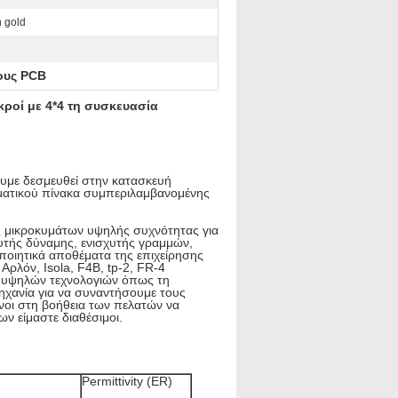
 gold
ους PCB
κροί με 4*4 τη συσκευασία
ουμε δεσμευθεί στην κατασκευή
ματικού πίνακα συμπεριλαμβανομένης
ς μικροκυμάτων υψηλής συχνότητας για
χυτής δύναμης, ενισχυτής γραμμών,
ποιητικά αποθέματα της επιχείρησης
ρλόν, Isola, F4B, tp-2, FR-4
ων υψηλών τεχνολογιών όπως τη
μηχανία για να συναντήσουμε τους
ονοι στη βοήθεια των πελατών να
ν είμαστε διαθέσιμοι.
Permittivity (ER)