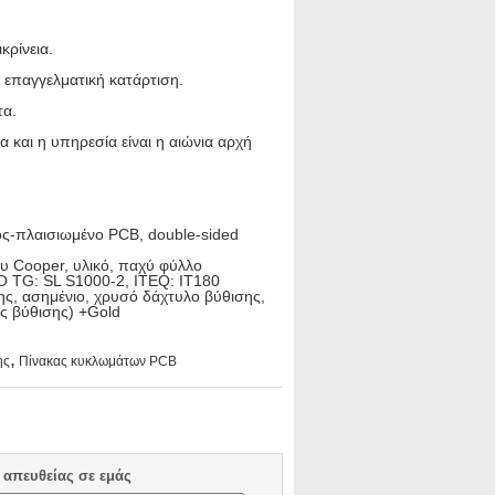
κρίνεια.
 επαγγελματική κατάρτιση.
τα.
 και η υπηρεσία είναι η αιώνια αρχή
ος-πλαισιωμένο PCB, double-sided
ου Cooper, υλικό, παχύ φύλλο
Ό TG: SL S1000-2, ITEQ: IT180
ης, ασημένιο, χρυσό δάχτυλο βύθισης,
ς βύθισης) +Gold
,
ης
Πίνακας κυκλωμάτων PCB
 απευθείας σε εμάς