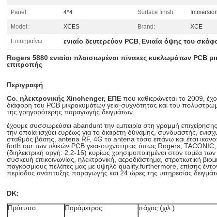
Panel:
4*4
Surface finish:
Immersion
Model:
XCES
Brand:
XCE
ενιαίο δευτερεύον PCB
Ενιαία όψης του σκάφ
Επισημαίνω:
,
Rogers 5880 ενιαίοι πλαισιωμένοι πίνακες κυκλωμάτων PCB μι
επιτροπής
Περιγραφή
Co. ηλεκτρονικής Xinchenger, ΕΠΕ
που καθιερώνεται το 2009, έχ
διάφορη του PCB μικροκυμάτων γεια-συχνότητας και του πολυστρω
της γρηγορότερης παραγωγής δειγμάτων.
έχουμε συσσωρεύσει abandunt την εμπειρία στη γραμμή επιχείρηση
την οποία ισχύει ευρέως για το διαιρέτη δύναμης, συνδυαστής, ενισ
σταθμός βάσης, antena RF, 4G το antena τόσο επάνω και έτσι ικανο
forth.our των υλικών PCB γεια-συχνότητας όπως Rogers, TACONIC, Α
(διηλεκτρική οργή: 2.2-16) κυρίως χρησιμοποιημένοι στον τομέα τ
συσκευή επικοινωνίας, ηλεκτρονική, αεροδιάστημα, στρατιωτική βιο
παγκόσμιους πελάτες μας με υψηλό quality.furthermore, επίσης έντ
περίοδος ανάπτυξης παραγωγής και 24 ώρες της υπηρεσίας δειγμάτω
DK:
Πρότυπο
Παράμετρος
πάχος (χιλ.)