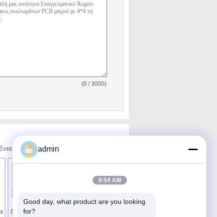
(
0
/ 3000)
, Ενιαία Όψεως PCB από την Κίνα.
admin
9:54 AM
Good day, what product are you looking 
Πίνακας PCB των
Πλαισιωμένος
for?
με
διπλών οδηγήσεων
διπλάσιο πίνακας