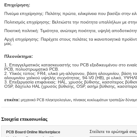
Επιχείρηση:
Πνεύμα επιχείρησης: Πελάτης πρώτα, ειλικρίνεια που βασίζει στην ειλι
Πολιτισμός επιχείρησης: Βελτιώστε την ποιότητα υπαλλήλων με στην
Ποιοτική πολιτική: Τιμιότητα, ανώτερη ποιότητα, υψηλή αποδοτικότη
Αρχή επιχείρησης: Παρέχετε στους πελάτες τα ικανοποιητικά προϊόντα
μας.
Πλεονέκτημα:
1.
Επαγγελματικός κατασκευαστής του PCB εξειδικευμένου στο ενιαί
PCB, πολυστρωματικό PCB.
2.
Υλικός τύπος: FR4, υλικό μη-αλόγονου, βάση αλουμινίου, βάση τ
αλουμινίου χαλκού υψηλής συχνότητας, 94-V0 (HB), pi υλικό, ΥΨΗΛ
3.
Επεξεργασία επιφάνειας: HAL, χρυσός βύθισης, κασσίτερος βύθισ
OSP, δάχτυλο HAL (χρυσός βύθισης, OSP, ασήμι βύθισης, κασσίτερο
,
ετικέτα:
μηχανικό PCB πληκτρολογίων
πίνακας κυκλωμάτων τραπεζών δύναμ
Στοιχεία επικοινωνίας
Στείλετε το ερώτημά σας
PCB Board Online Marketplace