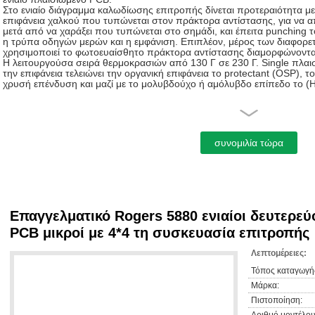
Στο ενιαίο διάγραμμα καλωδίωσης επιτροπής δίνεται προτεραιότητα με
επιφάνεια χαλκού που τυπώνεται στον πράκτορα αντίστασης, για να 
μετά από να χαράξει που τυπώνεται στο σημάδι, και έπειτα punching
η τρύπα οδηγών μερών και η εμφάνιση. Επιπλέον, μέρος των διαφορε
χρησιμοποιεί το φωτοευαίσθητο πράκτορα αντίστασης διαμορφώνοντα
Η λειτουργούσα σειρά θερμοκρασιών από 130 Γ σε 230 Γ. Single πλαισ
την επιφάνεια τελειώνει την οργανική επιφάνεια το protectant (OSP), τ
χρυσή επένδυση και μαζί με το μολυβδούχο ή αμόλυβδο επίπεδο το 
Υλικό:
Στο ενιαίο πλαισιωμένο υλικό βάσεων PCB τοποθετημένο σε στρώματ
φαινολικό, τοποθετημένο χαλκός πιάτο εποξικής ρητίνης δίνεται προτε
Επαγγελματικό Rogers 5880 ενιαίοι δευτερε
Δομή:
PCB μικροί με 4*4 τη συσκευασία επιτροπής
Κατ' αρχάς, το φύλλο αλουμινίου χαλκού που χαράζονται, διαδικασία κ
απαιτείται, μια προστατευτική ταινία για να τρυπηθεί με τρυπάνι για να
Λεπτομέρειες:
τη μέθοδο καθαρισμού και έπειτα κυλίσματος για να συνδυάσει τα δύο.
την προστασία χρυσής επένδυσης ή κασσίτερου.
Τόπος καταγωγή
Μάρκα:
Πιστοποίηση:
Διαδικασία παραγωγής: