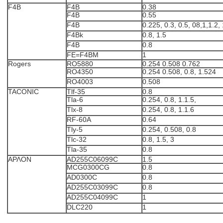
F4B
F4B
0.38
F4B
0.55
F4B
0.225, 0.3, 0.5, 08,1,1.2, 
F4Bk
0.8, 1.5
F4B
0.8
FE=F4BM
1
Rogers
RO5880
0.254 0.508 0.762
RO4350
0.254 0.508, 0.8, 1.524
RO4003
0.508
TACONIC
Tlf-35
0.8
Tla-6
0.254, 0.8, 1.1.5,
Tlx-8
0.254, 0.8, 1.1.6
RF-60A
0.64
Tly-5
0.254, 0.508, 0.8
Tlc-32
0.8, 1.5, 3
Tla-35
0.8
ΑΡΛΟΝ
AD255C06099C
1.5
MCG0300CG
0.8
AD0300C
0.8
AD255C03099C
0.8
AD255C04099C
1
DLC220
1