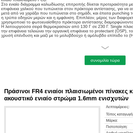
Στο ενιαίο διάγραμμα καλωδίωσης επιτροπής δίνεται προτεραιότητα με
επιφάνεια χαλκού που τυπώνεται στον πράκτορα αντίστασης, για να 
μετά από να χαράξει που τυπώνεται στο σημάδι, και έπειτα punching
η τρύπα οδηγών μερών και η εμφάνιση. Επιπλέον, μέρος των διαφορε
χρησιμοποιεί το φωτοευαίσθητο πράκτορα αντίστασης διαμορφώνοντα
Η λειτουργούσα σειρά θερμοκρασιών από 130 Γ σε 230 Γ. Single πλαισ
την επιφάνεια τελειώνει την οργανική επιφάνεια το protectant (OSP), τ
χρυσή επένδυση και μαζί με το μολυβδούχο ή αμόλυβδο επίπεδο το 
Υλικό:
Στο ενιαίο πλαισιωμένο υλικό βάσεων PCB τοποθετημένο σε στρώματ
φαινολικό, τοποθετημένο χαλκός πιάτο εποξικής ρητίνης δίνεται προτε
Πράσινοι FR4 ενιαίοι πλαισιωμένοι πίνακες
Δομή:
ακουστικό ενιαίο στρώμα 1.6mm ενισχυτών
Κατ' αρχάς, το φύλλο αλουμινίου χαλκού που χαράζονται, διαδικασία κ
απαιτείται, μια προστατευτική ταινία για να τρυπηθεί με τρυπάνι για να
Λεπτομέρειες:
τη μέθοδο καθαρισμού και έπειτα κυλίσματος για να συνδυάσει τα δύο.
την προστασία χρυσής επένδυσης ή κασσίτερου.
Τόπος καταγωγή
Μάρκα:
Πιστοποίηση:
Διαδικασία παραγωγής: