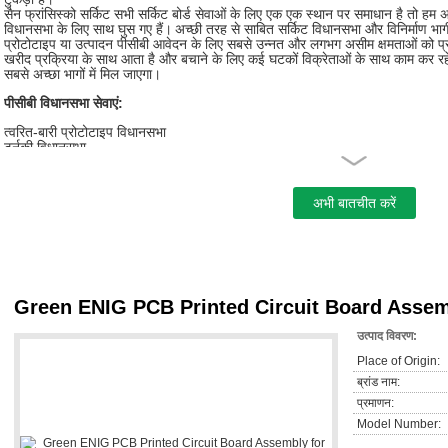
सैन फ्रांसिस्को सर्किट सभी सर्किट बोर्ड सेवाओं के लिए एक एक स्थान पर समाधान है तो हम 
विधानसभा के लिए साथ घुस गए हैं।
अच्छी तरह से साबित सर्किट विधानसभा और विनिर्माण भागीद
प्रोटोटाइप या उत्पादन पीसीबी आवेदन के लिए सबसे उन्नत और लगभग असीम क्षमताओं को प्
खरीद प्रक्रिया के साथ आता है और बचाने के लिए कई घटकों विक्रेताओं के साथ काम कर रहे
सबसे अच्छा भागों में मिल जाएगा।
पीसीबी विधानसभा सेवाएं:
त्वरित-बारी प्रोटोटाइप विधानसभा
टर्नकी विधानसभा
आंशिक टर्नकी विधानसभा
माल विधानसभा
आज्ञाकारी RoHS के नेतृत्व मुक्त विधानसभा
गैर-RoHS विधानसभा
कॉन्फ़ॉर्मल कोटिंग
अंतिम बॉक्स का निर्माण और पैकेजिंग
पीसीबी विधानसभा की प्रक्रिया
ड्रिलिंग ----- एक्सपोजर ----- चढ़ाना ----- Etaching और स्ट्रिपिंग ----- पंचिंग ----- विद्
Assembling ----- आईसीटी ----- समारोह परीक्षण ----- तापमान और आर्द्रता परीक्षण
Green ENIG PCB Printed Circuit Board Assem
परीक्षण सेवा
उत्पाद विवरण:
एक्स-रे (2 डी और 3-डी)
Place of Origin:
BGA एक्स-रे निरीक्षण
ब्रांड नाम:
AOI परीक्षण (स्वचालित ऑप्टिकल निरीक्षण)
आईसीटी परीक्षण (में सर्किट परीक्षण)
प्रमाणन:
कार्यात्मक परीक्षण (बोर्ड और सिस्टम स्तर पर)
Model Number:
फ्लाइंग जांच