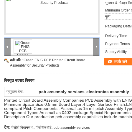
क्षमताओं
भुगतान & नौवहन निय
Minimum Order Q
भूतल पर्वत प्रौद्योगिकी / पार्ट्स (श्रीमती विधानसभा)
के माध्यम से छेद डिवाइस / पार्ट्स (THD)
मूल्य:
मिश्रित हिस्से: श्रीमती और THD विधानसभा
BGA / माइक्रो BGA / uBGA
Packaging Detail
QFN, पॉप और लीड-कम चिप्स
2800 पिन गिनती BGA
Delivery Time:
0201/1005 निष्क्रिय घटकों
0.3 / 0.4 पिच
Payment Terms:
पीओपी पैकेज
फ्लिप चिप CCGA के तहत भरे
Supply Ability:
BGA interposer / ढेर-अप
और अधिक…
बड़ी छवि :
Green ENIG PCB Printed Circuit Board
संपर्क करें
Assembly for Security Products
विस्तृत उत्पाद विवरण
pcb assembly services
electronics assembly
प्रमुखता देना:
,
Printed Circuit Board Assembly Companies PCB Assembly with ENIG f
Minimum Space Size:0.5mm Board Layer:4 Layer Surface Finish:EN
compliant Pitch Components : As small as 15 mil pitch Assembly Ty
Component Types:As small as 0402 package Special Requirements: 
Description Our production pcb assembly capabilities include mach
,
,
टैग:
पीसीबी विधानसभा
पीसीबीए बोर्ड
pcb assembly services