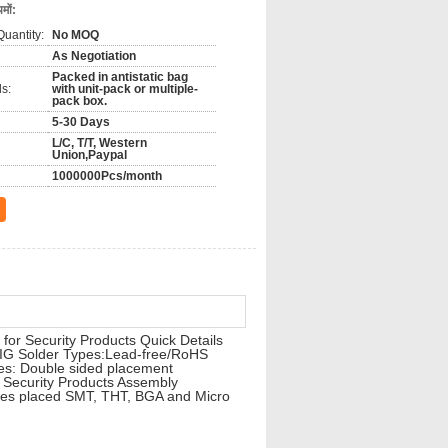
मों:
uantity:
No MOQ
As Negotiation
Packed in antistatic bag
s:
with unit-pack or multiple-
pack box.
5-30 Days
L/C, T/T, Western
Union,Paypal
1000000Pcs/month
or Security Products Quick Details
IG Solder Types:Lead-free/RoHS
pes: Double sided placement
Security Products Assembly
ines placed SMT, THT, BGA and Micro