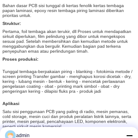
Bahan dasar PCB sisi tunggal di kertas fenolik kertas tembaga
papan laminasi, epoxy resin tembaga piring laminasi diberikan
prioritas untuk.
Struktur:
Pertama, foil tembaga akan terukir, dll Proses untuk mendapatkan
sirkuit diperlukan, film pelindung yang dibor untuk mengekspos
sesuai pad.
Setelah membersihkan dan kemudian metode untuk
menggabungkan dua bergulir.
Kemudian bagian pad terkena
penyepuhan emas atau perlindungan timah.
Proses produksi:
Tunggal tembaga-berpakaian piring - blanking - fotokimia metode /
screen printing Transfer gambar - menghapus korosi dicetak - dry,
kering - lubang mesin - bentuk - kering - mencetak perlawanan
pengelasan coating - obat - printing mark simbol - obat - dry
pengeringan kering - dilapisi fluks pra - produk jadi
Aplikasi
Satu sisi penggunaan PCB yang paling di radio, mesin pemanas,
cold storage, mesin cuci dan produk peralatan listrik lainnya, serta
printer, mesin penjual, pencahayaan LED, komponen elektronik,
seperti sirkuit mesin komersial
admin
Dapatkan Harga Terbaik untuk