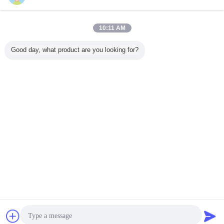
10:11 AM
Tunggal PCB Sided
Good day, what product are you looking for?
Terus
Mengubah bahasa
Indonesian
Rumah
|
Tentang kami
|
Hubungi kami
|
Sitemap
|
Privacy Policy
Tampilan desktop
Copyright © 2013 - 2026 PCB Board Online Marketplace.
All rights reserved. Developed by
ECER
Quote request
Mengirim pesan