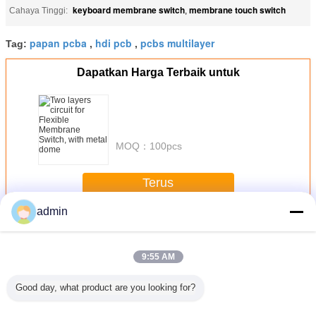
keyboard membrane switch
membrane touch switch
Cahaya Tinggi:
,
papan pcba
hdi pcb
pcbs multilayer
Tag:
,
,
Dapatkan Harga Terbaik untuk
MOQ：
100pcs
Terus
admin
Ganda PCB Sided
Lebih
9:55 AM
Good day, what product are you looking for?
Hijau
Double Sided
1.6mm FR4 RED
1.6mm FR4 RED
2.0mm FR
omisasi
PCB FR4 Hijau
ganda sisi Kustom
ganda sisi PCB
Solder 