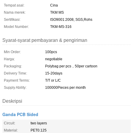
Tempat asal:
Cina
Nama merek:
TKM MS
Sertifikasi:
ISO9001:2008, SGS,Rohs
Model Number:
TKM-MS-316
Syarat-syarat pembayaran & pengiriman
Min Order:
100pcs
Harga:
negotiable
Packaging:
Polybag per pcs，50per cartoon
Delivery Time:
15-20days
Payment Terms:
T/T or L/C
Supply Ability:
100000Pieces per month
Deskripsi
Ganda PCB Sided
Circuit:
two layers
Material:
PET0.125