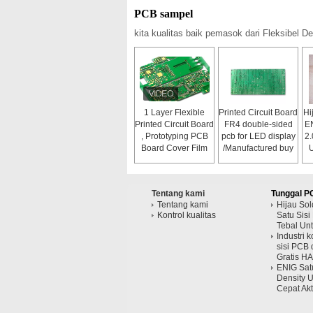
PCB sampel
kita kualitas baik pemasok dari Fleksibel
1 Layer Flexible
Printed Circuit Board
Hi
Printed Circuit Board
FR4 double-sided
EN
, Prototyping PCB
pcb for LED display
2.
Board Cover Film
/Manufactured buy
U
own factory/94v0
pcb board
Tentang kami
Tunggal P
Tentang kami
Hijau So
Kontrol kualitas
Satu Sis
Tebal Un
Industri 
sisi PCB
Gratis HA
ENIG Sat
Density U
Cepat Ak