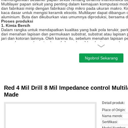
Multilayer papan sirkuit yang penting dalam kemajuan komputasi mod
dan fabrikasi mirip dengan fabrikasi chip mikro pada ukuran makro.
Ki
kaca dasar untuk mengisi keramik eksotis.
Multilayer dapat dibangun 
aluminium.
Buta dan dikuburkan vias umumnya diproduksi, bersama d
Proses produksi
1. Kimia Bersih
Dalam rangka untuk mendapatkan kualitas yang baik pola terukir, per
dari menahan lapisan dan permukaan substrat, substrat atau lapisan 
jari dan kotoran lainnya.
Oleh karena itu, sebelum menahan lapisan p
papan dan permukaan tembaga foil membersihkan lapisan yang kasar 
Dalam piring: mulai empat panel, (lapisan kedua dan ketiga) dalam a
batin terbuat dari serat kaca dan epoxy resin berbasis permukaan a
2. Potong Lembar kering Film Lamination
Lapisan photoresist: kita perlu membuat bentuk pelat bagian dalam, p
(menolak, photoresist) atas lembaran lapisan dalam.
Film kering adalah
film pelindung polietilen terdiri dari tiga bagian.
Ketika foil, film kering
terkelupas, dan kemudian di bawah kondisi panas dan tekanan dalam f
tembaga.
3. Gambar Paparan & Gambar Kembangkan
Red 4 Mil Drill 8 Mil Impedance control Mult
Paparan: Dalam radiasi UV, photoinitiators menyerap cahaya terurai me
photopolymerization inisiator dan kemudian polimerisasi monomer unt
Made
membentuk larut dalam encer larutan alkali setelah reaksi dari struktur
untuk beberapa waktu, untuk memastikan stabilitas proses, tidak mer
Detail produk:
polyester harus tinggal lebih dari 15 menit untuk reaksi polimerisasi 
Place of Origin:
mengembangkan film poliester robek.
Pengembang: reaksi kelompok aktif solusi bagian tidak terpapar dari fil
Nama merek:
dalam produksi terlarut peduli bawah, meninggalkan sudah mengeras ol
Sertifikasi:
4. Copper Etch