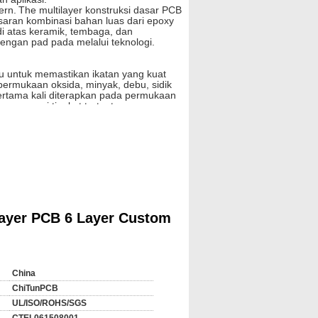
ern.
The multilayer konstruksi dasar PCB
saran kombinasi bahan luas dari epoxy
di atas keramik, tembaga, dan
engan pad pada melalui teknologi.
lu untuk memastikan ikatan yang kuat
permukaan oksida, minyak, debu, sidik
ertama kali diterapkan pada permukaan
mencapai tingkat tertentu.
dalah harus lakukan pertama.
Lembar
tas dan bawah komposit lembar tembaga.
ertama kita ditempelkan film kering
 film tipis poliester, film photoresist dan
 dimulai dengan film pelindung polietilen
ilm kering yang disisipkan pada
ilayer PCB 6 Layer Custom
njadi radikal, radikal
uk menghasilkan reaksi silang,
 polimer.
Polimerisasi terus berlanjut
obek segera setelah Film paparan
untuk melanjutkan, sebelum
China
m fotosensitif dengan encer alkali larut
ChiTunPCB
eh silang bagian pola fotosensitif
UL/ISO/ROHS/SGS