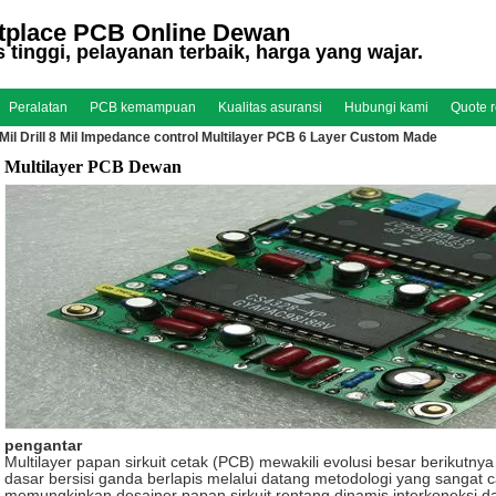
tplace PCB Online Dewan
s tinggi, pelayanan terbaik, harga yang wajar.
Peralatan
PCB kemampuan
Kualitas asuransi
Hubungi kami
Quote r
Mil Drill 8 Mil Impedance control Multilayer PCB 6 Layer Custom Made
Multilayer PCB Dewan
pengantar
Multilayer papan sirkuit cetak (PCB) mewakili evolusi besar berikutnya
dasar bersisi ganda berlapis melalui datang metodologi yang sangat c
memungkinkan desainer papan sirkuit rentang dinamis interkoneksi da