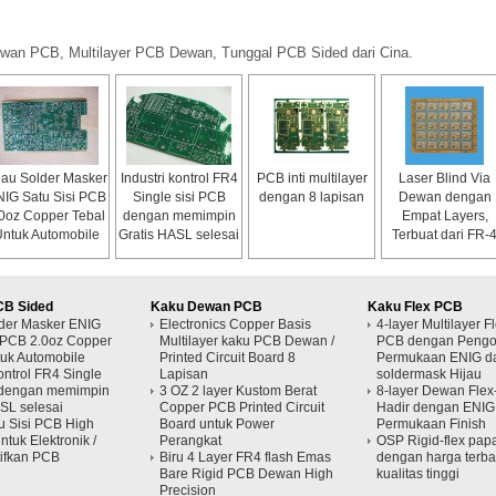
 Dewan PCB, Multilayer PCB Dewan, Tunggal PCB Sided dari Cina.
jau Solder Masker
Industri kontrol FR4
PCB inti multilayer
Laser Blind Via
IG Satu Sisi PCB
Single sisi PCB
dengan 8 lapisan
Dewan dengan
0oz Copper Tebal
dengan memimpin
Empat Layers,
ntuk Automobile
Gratis HASL selesai
Terbuat dari FR-
dengan ENIG
Permukaan Finis
CB Sided
Kaku Dewan PCB
Kaku Flex PCB
lder Masker ENIG
Electronics Copper Basis
4-layer Multilayer F
i PCB 2.0oz Copper
Multilayer kaku PCB Dewan /
PCB dengan Pengo
tuk Automobile
Printed Circuit Board 8
Permukaan ENIG d
kontrol FR4 Single
Lapisan
soldermask Hijau
 dengan memimpin
3 OZ 2 layer Kustom Berat
8-layer Dewan Flex
SL selesai
Copper PCB Printed Circuit
Hadir dengan ENIG
u Sisi PCB High
Board untuk Power
Permukaan Finish
ntuk Elektronik /
Perangkat
OSP Rigid-flex pa
tifkan PCB
Biru 4 Layer FR4 flash Emas
dengan harga terba
Bare Rigid PCB Dewan High
kualitas tinggi
Precision