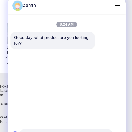
admin
8:24 AM
Good day, what product are you looking 
for?
Double Layer LED
Double Sided papan
PCB Dewan untuk
sirkuit aluminium
Penerangan / lampu
LED / PWB Dewan
4
dipimpin perakitan
dengan 1oz
papan sirkuit
Tembaga
h
Hubungi kami
lex-kaku
Hubungi kami
batan
Permintaan Penawaran
an
E-Mail
Peta Situs
-kaku,
pan PCB
ik dan