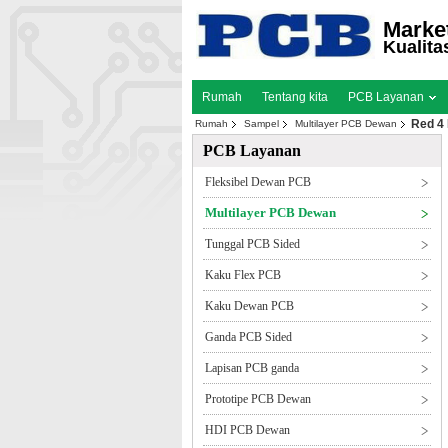
Marke
Kualita
Rumah
Tentang kita
PCB Layanan
Red 4 
Rumah
Sampel
Multilayer PCB Dewan
PCB Layanan
Fleksibel Dewan PCB
Multilayer PCB Dewan
Tunggal PCB Sided
Kaku Flex PCB
Kaku Dewan PCB
Ganda PCB Sided
Lapisan PCB ganda
Prototipe PCB Dewan
HDI PCB Dewan