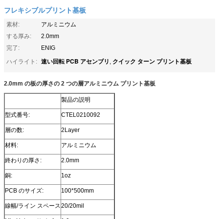
フレキシブルプリント基板
素材:
アルミニウム
する厚み:
2.0mm
完了:
ENIG
速い回転 PCB アセンブリ
クイック ターン プリント基板
ハイライト:
,
2.0mm の板の厚さの 2 つの層アルミニウム プリント基板
製品の説明
型式番号:
CTEL0210092
層の数:
2Layer
材料:
アルミニウム
終わりの厚さ:
2.0mm
銅:
1oz
PCB のサイズ:
100*500mm
線幅/ライン スペース
20/20mil