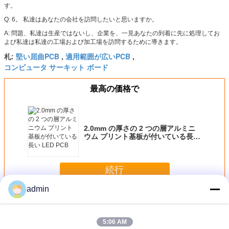
す。
Q: 6。 私達はあなたの会社を訪問したいと思いますか。
A: 問題、私達は生産ではないし、企業を、一見あなたの到着に先に処理してお
よび私達は私達の工場および加工場を訪問するために導きます。
堅い屈曲PCB
適用範囲が広いPCB
札:
,
,
コンピュータ サーキット ボード
最高の価格で
2.0mm の厚さの 2 つの層アルミニ
ウム プリント基板が付いている長い
LED PCB
続行
admin
フレキシブルプリント基板
多く
5:06 AM