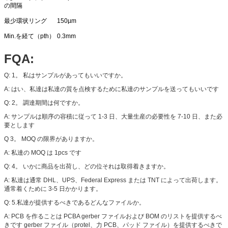
の間隔
最少環状リング
150µm
Min.を経て（pth）
0.3mm
FQA:
Q: 1。 私はサンプルがあってもいいですか。
A: はい、私達は私達の質を点検するために私達のサンプルを送ってもいいです
Q: 2。 調達期間は何ですか。
A: サンプルは順序の容積に従って 1-3 日、大量生産の必要性を 7-10 日、また必
要とします
Q 3。 MOQ の限界がありますか。
A: 私達の MOQ は 1pcs です
Q: 4。 いかに商品を出荷し、どの位それは取得着きますか。
A: 私達は通常 DHL、UPS、Federal Express または TNT によって出荷します。
通常着くために 3-5 日かかります。
Q: 5.私達が提供するべきであるどんなファイルか。
A: PCB を作ることは PCBA gerber ファイルおよび BOM のリストを提供するべ
きです gerber ファイル（protel、力 PCB、パッド ファイル）を提供するべきで