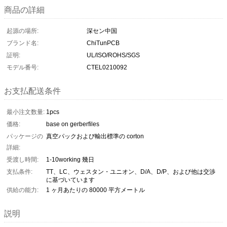
商品の詳細
起源の場所:
深セン中国
ブランド名:
ChiTunPCB
証明:
UL/ISO/ROHS/SGS
モデル番号:
CTEL0210092
お支払配送条件
最小注文数量:
1pcs
価格:
base on gerberfiles
パッケージの
真空パックおよび輸出標準の corton
詳細:
受渡し時間:
1-10working 幾日
支払条件:
TT、LC、ウェスタン・ユニオン、D/A、D/P、および他は交渉
に基づいています
供給の能力:
1 ヶ月あたりの 80000 平方メートル
説明