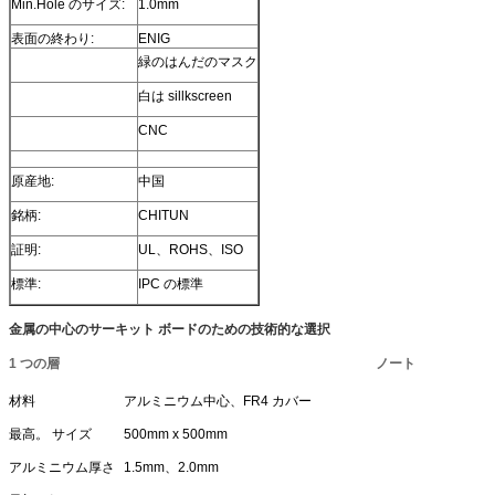
Min.Hole のサイズ:
1.0mm
表面の終わり:
ENIG
緑のはんだのマスク
白は sillkscreen
CNC
原産地:
中国
銘柄:
CHITUN
証明:
UL、ROHS、ISO
標準:
IPC の標準
金属の中心のサーキット ボードのための技術的な選択
1 つの層
ノート
材料
アルミニウム中心、FR4 カバー
最高。 サイズ
500mm x 500mm
アルミニウム厚さ
1.5mm、2.0mm