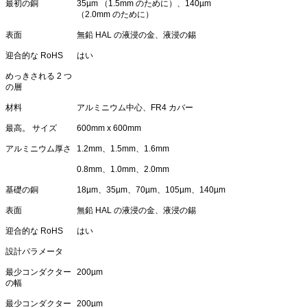
最初の銅
35µm （1.5mm のために）、140µm
（2.0mm のために）
表面
無鉛 HAL の液浸の金、液浸の錫
迎合的な RoHS
はい
めっきされる 2 つ
の層
材料
アルミニウム中心、FR4 カバー
最高。 サイズ
600mm x 600mm
アルミニウム厚さ
1.2mm、1.5mm、1.6mm
0.8mm、1.0mm、2.0mm
基礎の銅
18µm、35µm、70µm、105µm、140µm
表面
無鉛 HAL の液浸の金、液浸の錫
迎合的な RoHS
はい
設計パラメータ
最少コンダクター
200µm
の幅
最少コンダクター
200µm