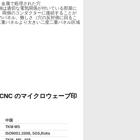
、金属で処理された穴
側は適切な電気関係が付いている部屋に
の穴、両側のコンダクターに接続することが
のパネル、難しさ（穴の反対側に回るこ
二重パネルより大きい二度二重パネル区域
さ、より小さい簡単で便利な、ワイヤーで
図書館を作成して下さい
CNC のマイクロウェーブ印
中国
TKM MS
ISO9001:2008, SGS,Rohs