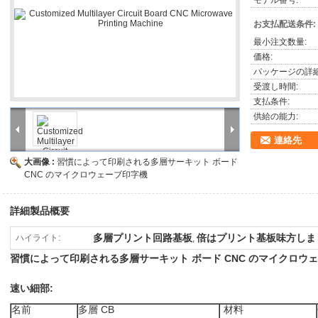
モデル番号:
お支払配送条件:
最小注文数量:
価格:
パッケージの詳細
受渡し時間:
支払条件:
供給の能力:
連絡先
大画像 :
習慣によって印刷される多層サーキット ボード
CNC のマイクロウェーブ印字機
詳細製品概要
多層プリント回路基板
倍はプリント基板味方しま
ハイライト:
,
習慣によって印刷される多層サーキット ボード CNC のマイクロウ
速い細部:
名前
多層 CB
材料