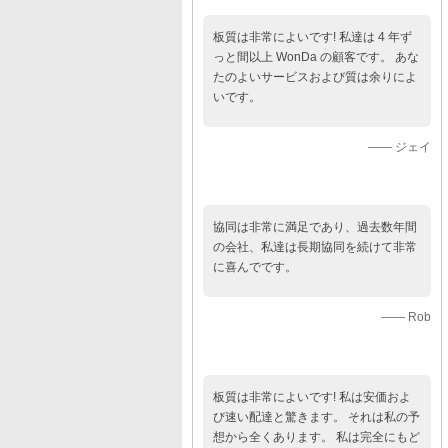
板質は非常によいです! 私達は 4 年ず
っと間以上 WonDa の顧客です。 あな
たのよいサービスおよび質は余りによ
いです。
—— ジェイ
協同は非常に満足であり、過去数年間
の会社、私達は長期協同を続けて非常
に喜んでです。
—— Rob
板質は非常によいです! 私は安価およ
び速い配達と驚きます。 それは私の予
想から全くあります。 私は完全にもど