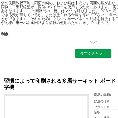
倍の側回線板平均に両面の銅の、および銅は中穴です両面の銅があり
両側に二重配線盤が、両側のワイヤーを使用するためにあります。 両
あるなります。 この回路間の「橋」は vias を呼びました。 PCB 
できる穴が満ちているか、または塗られる金属を導いて下さい。 単一
とができます）、それのためにぐらつく単一パネルの配線を解決する
が同様に単一パネル回路より複雑の使用のために適しているので。
利点
シングル・ボードと比較される: 労働集約的な配線ショート ライン長
縛ること。
二重サーキット ボードの設計ステップ
1.回路の設計図を準備して下さい
2.新しいファイルおよび荷を積まれた PCB の構成のパッケージの
3 の計画会議
ネットワーク テーブルおよび部品に 4、
習慣によって印刷される多層サーキット ボード 
5 の自動レイアウトの部品
6 のレイアウトの調節
字機
7 のネットワーク密度の分析
8、置かれる規則をワイヤーで縛ります
商品の詳細:
9 の自動旅程
10 は、手動で配線を調節します
起源の場所:
ブランド名:
証明: