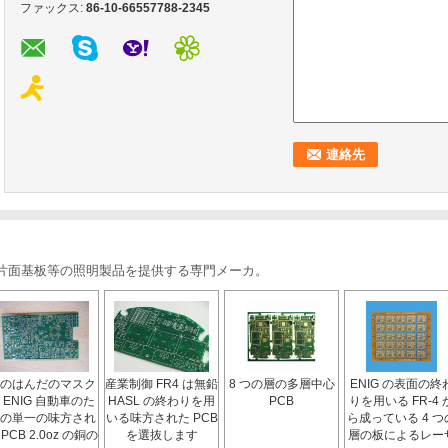
ファックス:
86-10-66557788-2345
, 片面基板等の照明製品を提供する専門メーカ。
のはんだのマスク
産業制御 FR4 は無鉛
8 つの層の多層中心
ENIG の表面の終
 ENIG 自動車のた
HASL の終わりを用
PCB
りを用いる FR-4 
の単一の味方され
いる味方された PCB
ら成っている 4 つ
 PCB 2.0oz の銅の
を選抜します
層の板によるレー