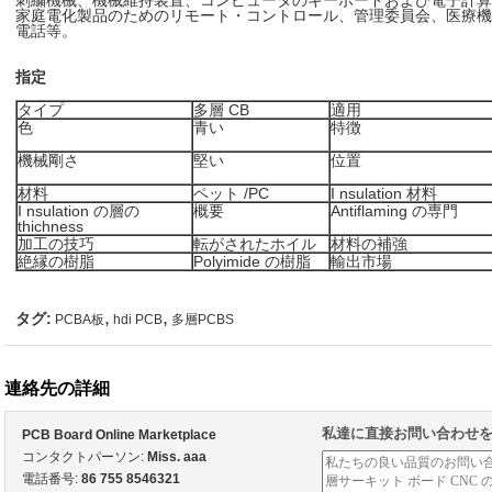
刺繍機械、機械維持装置、コンピュータのキーボードおよび電子計算
家庭電化製品のためのリモート・コントロール、管理委員会、医療機
電話等。
指定
タイプ
多層 CB
適用
色
青い
特徴
機械剛さ
堅い
位置
材料
ペット /PC
I nsulation 材料
I nsulation の層の
概要
Antiflaming の専門
thichness
加工の技巧
転がされたホイル
材料の補強
絶縁の樹脂
Polyimide の樹脂
輸出市場
,
,
タグ:
PCBA板
hdi PCB
多層PCBS
連絡先の詳細
私達に直接お問い合わせ
PCB Board Online Marketplace
コンタクトパーソン:
Miss. aaa
電話番号:
86 755 8546321