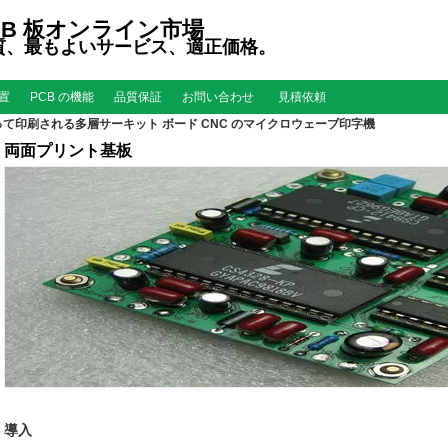
CB 板オンライン市場
質、最もよいサービス、適正価格。
置
PCB の機能
品質保証
お問い合わせ
見積依頼
て印刷される多層サーキット ボード CNC のマイクロウェーブ印字機
両面プリント基板
導入