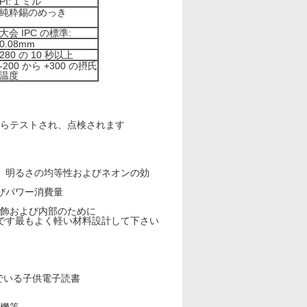
PI: 1 ミル
純粋錫のめっき
大会 IPC の標準:
0.08mm
280 の 10 秒以上
-200 から +300 の摂氏
温度
らテストされ、点検されます
と、明るさの均等性およびネオンの効
びパワー消費量
ィ装飾および内部のために
ストです最もよく軽い材料設計して下さい
でいる子供電子読書