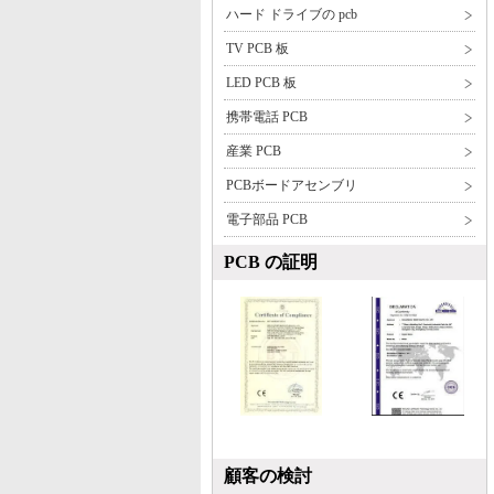
ハード ドライブの pcb
TV PCB 板
LED PCB 板
携帯電話 PCB
産業 PCB
PCBボードアセンブリ
電子部品 PCB
PCB の証明
顧客の検討