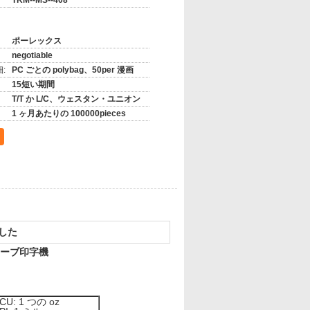
TKM--MS--408
ポーレックス
negotiable
:
PC ごとの polybag、50per 漫画
15短い期間
T/T か L/C、ウェスタン・ユニオン
1 ヶ月あたりの 100000pieces
した
ェーブ印字機
CU: 1 つの oz