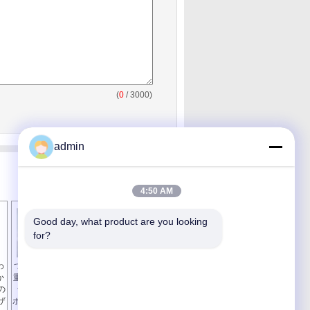
(
0
/ 3000)
admin
4:50 AM
Good day, what product are you looking 
for?
わ
つくことのための二
1Oz 銅が付いている
か
重層 LED PCB 板は/
味方された LED の
の
ライト サーキット
アルミニウム サーキ
ザ
ボード アセンブリを
ット ボード/PWB 板