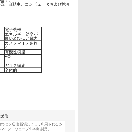
機等。
器、自動車、コンピュータおよび携帯
電子機械
エネルギー効率が
良い及び低い電力
カスタマイズされ
る
有機性樹脂
VO
ガラス繊維
全体的
を送信