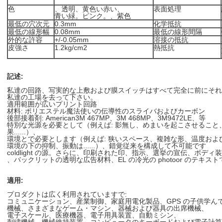
色
、透明、黄色い赤い、
表面処理
青い緑。ピンク。、紫色
最低の穴次元
0.3mm
化学抵抗
最低の線形幅
0.08mm
最低の線形間隔
外的な許容
+/-0.05mm
溶接の抵抗
皮強さ
1.2kg/cm2
熱抵抗
記述:
私達の回路、写実的な上敷および膜スイッチはすべて完全に前にそれ
私達の工場を去って下さい。
適用範囲が広いプリント回路
材料: ポリエステル魔法使いの伝導性のスライバおよびカーボン
後部接着剤: American3M 467MP、3M 468MP、3M9472LE、等
特別な光源を必要として（例えば: 影無し、めまいを起こさせるこ
果......）、
環境とで必要とします（例えば: 狭いスペース、複雑な形、温度およ
環境の下の抑制、振動は......）、錯覚従来を構成して不可能です
coldlight の源。さらに、印刷された印、指示、選挙の宣伝、ボデ
、バックリットの透明な広告材料、EL の冷光の photoor のテキ
適用:
プロダクトは広く利用されていますで:
コミュニケーション、産業制御、家庭用電化製品、GPS の子供学ん
機械、さまざまなゲーム・マシン、器械および器具の出席機械、
電子スケール、医療機器、電子用具装置、自動ミシン、