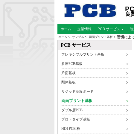
P
良
ホーム
企業情報
PCB サービス
装
習慣によっ
ホーム
サンプル
両面プリント基板
PCB サービス
フレキシブルプリント基板
多層PCB基板
片面基板
剛体基板
リジッド基板ボード
両面プリント基板
ダブル層PCB
プロトタイプ基板
HDI PCB 板