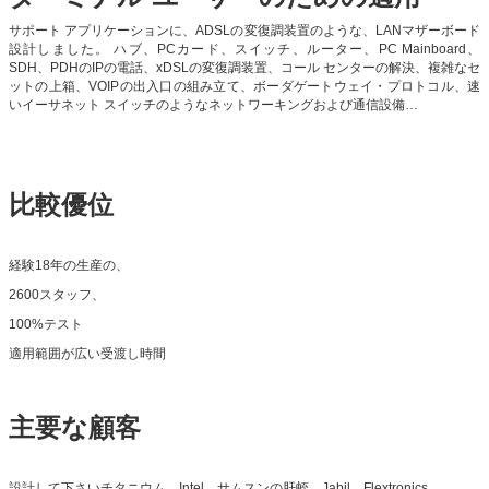
サポート アプリケーションに、ADSLの変復調装置のような、LANマザーボード
設計しました。
ハブ、PCカード、スイッチ、ルーター、PC Mainboard、
SDH、PDHのIPの電話、xDSLの変復調装置、
コール センターの解決、複雑なセ
ットの上箱、VOIPの出入口の組み立て、ボーダゲートウェイ・プロトコル、速
いイーサネット スイッチ
のような
ネットワーキング
および通信設備
…
比較優位
経験18年の生産の、
2600スタッフ、
100%テスト
適用範囲が広い受渡し時間
主要な顧客
設計して下さいチタニウム、Intel、サムスンの肝蛭、Jabil、Flextronics、