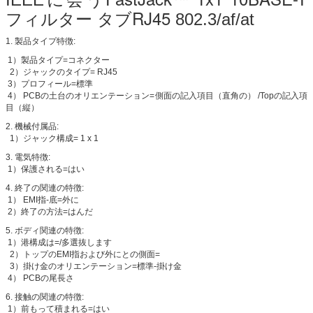
フィルター タブRJ45
802.3/af/at
1.
製品タイプ特徴:
1）製品タイプ=コネクター
2）ジャックのタイプ= RJ45
3）プロフィール=標準
4） PCBの土台のオリエンテーション=側面の記入項目（直角の） /Topの記入項
目（縦）
2.
機械付属品:
1）ジャック構成= 1 x 1
3.
電気特徴:
1）保護される=はい
4.
終了の関連の特徴:
1） EMI指-底=外に
2）終了の方法=はんだ
5.
ボディ関連の特徴:
1）港構成は=/多選抜します
2）トップのEMI指および外にとの側面=
3）掛け金のオリエンテーション=標準-掛け金
4） PCBの尾長さ
6.
接触の関連の特徴:
1）前もって積まれる=はい