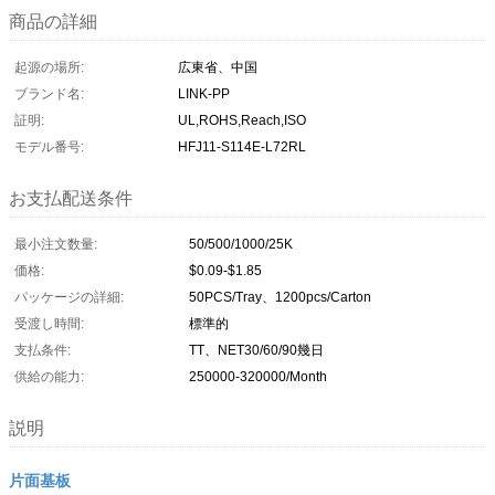
商品の詳細
起源の場所:
広東省、中国
ブランド名:
LINK-PP
証明:
UL,ROHS,Reach,ISO
モデル番号:
HFJ11-S114E-L72RL
お支払配送条件
最小注文数量:
50/500/1000/25K
価格:
$0.09-$1.85
パッケージの詳細:
50PCS/Tray、1200pcs/Carton
受渡し時間:
標準的
支払条件:
TT、NET30/60/90幾日
供給の能力:
250000-320000/Month
説明
片面基板