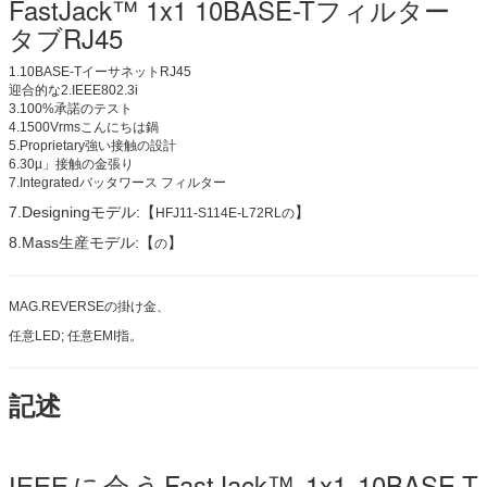
FastJack™ 1x1 10BASE-Tフィルター
タブRJ45
1.10BASE-TイーサネットRJ45
迎合的な2.IEEE802.3i
3.100%承諾のテスト
4.1500Vrmsこんにちは鍋
5.Proprietary強い接触の設計
6.30µ」接触の金張り
7.Integratedバッタワース フィルター
7.Designingモデル:【
】
HFJ11-S114E-L72RLの
8.Mass生産モデル:【
】
の
MAG.REVERSEの掛け金、
任意LED; 任意EMI指。
記述
会うFastJack™ 1x1 10BASE-T
IEEEに