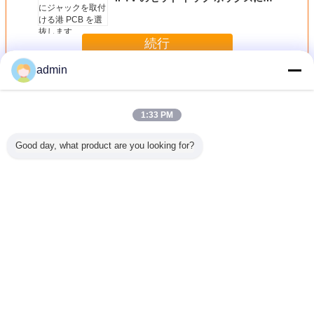
ャックを取付ける港 PCB を選抜し
ます
続行
admin
片面基板
多く
1:33 PM
Good day, what product are you looking for?
が付いて
緑のはんだのマス
産業制御 FR4 は
1.6mm の 2oz 銅
味方された
の単一サ
クの ENIG 自動車
無鉛 HASL の終わ
FR4 は無鉛 HASL
1.5mm 
PCB
のための単一の味
りを用いる味方さ
の表面の終わりを
を選抜し
方された PCB
れた PCB を選抜
用いる味方された
2.0oz の銅の厚さ
します
PCB を選抜します
言語を変えて下さい
Japanese
ホーム
|
私達について
|
私達に連絡しなさい
|
地図
|
Privacy Policy