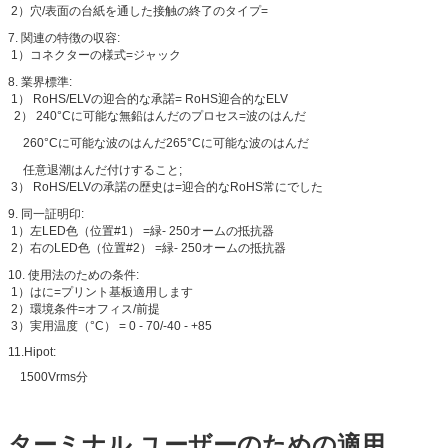
2）穴/表面の台紙を通した接触の終了のタイプ=
7.
関連の特徴の収容:
1）コネクターの様式=ジャック
8.
業界標準:
1） RoHS/ELVの迎合的な承諾= RoHS迎合的なELV
2） 240°Cに可能な無鉛はんだのプロセス=波のはんだ
260°Cに可能な波のはんだ265°Cに可能な波のはんだ
任意退潮はんだ付けすること;
3） RoHS/ELVの承諾の歴史は=迎合的なRoHS常にでした
9.
同一証明印:
1）左LED色（位置#1） =緑- 250オームの抵抗器
2）右のLED色（位置#2） =緑- 250オームの抵抗器
10.
使用法のための条件:
1）はに=プリント基板適用します
2）環境条件=オフィス/前提
3）実用温度（°C） = 0 - 70/-40 - +85
11.Hipot:
1500Vrms分
ターミナル ユーザーのための適用