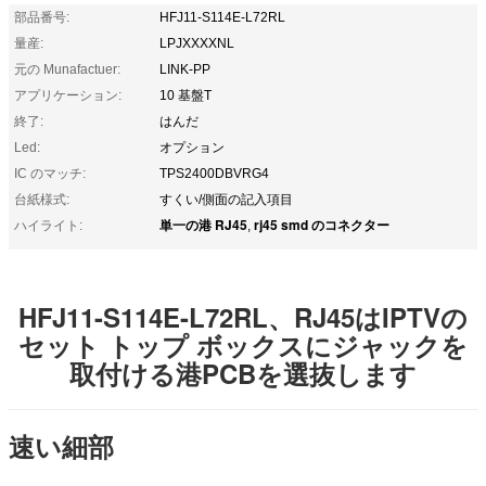
部品番号:
HFJ11-S114E-L72RL
量産:
LPJXXXXNL
元の Munafactuer:
LINK-PP
アプリケーション:
10 基盤T
終了:
はんだ
Led:
オプション
IC のマッチ:
TPS2400DBVRG4
台紙様式:
すくい/側面の記入項目
単一の港 RJ45
rj45 smd のコネクター
ハイライト:
,
HFJ11-S114E-L72RL、RJ45はIPTVの
セット トップ ボックスにジャックを
取付ける港PCBを選抜します
速い細部