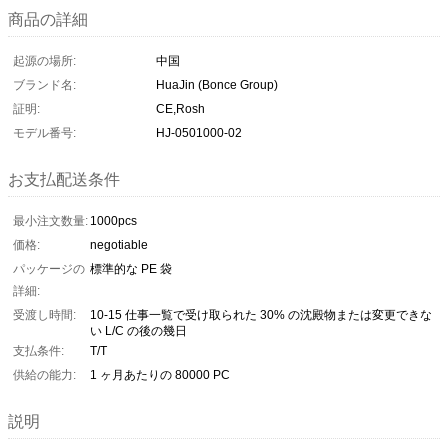
商品の詳細
起源の場所:
中国
ブランド名:
HuaJin (Bonce Group)
証明:
CE,Rosh
モデル番号:
HJ-0501000-02
お支払配送条件
最小注文数量:
1000pcs
価格:
negotiable
パッケージの
標準的な PE 袋
詳細:
受渡し時間:
10-15 仕事一覧で受け取られた 30% の沈殿物または変更できな
い L/C の後の幾日
支払条件:
T/T
供給の能力:
1 ヶ月あたりの 80000 PC
説明