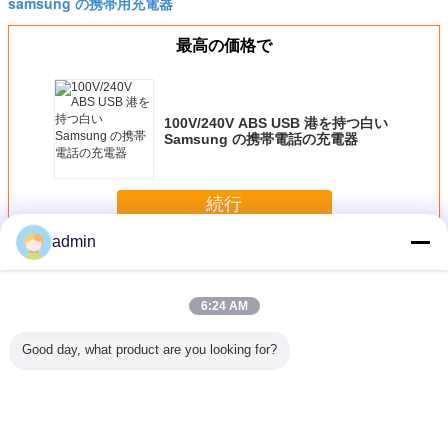
samsung の携帯用充電器
最高の価格で
100V/240V ABS USB 港を持つ白い
Samsung の携帯電話の充電器
続行
admin
携帯電話 PCB
多く
6:24 AM
Good day, what product are you looking for?
の層の携帯
6 層 PCB の可動
FR-4 は Moblie/携
1 つの oz の銅の
液浸の金
PCB
装置/携帯電話
帯電話 PCB のプ
厚さの携帯電話
話 PCB 
PCB のサーキット
リント基板 1.6mm
PCB 板 2 層 FR-4
ボード 1.5mm の
の板の厚さを基づ
の基盤、Min. Line
厚さ、液浸の金
かせています
0.12 mm