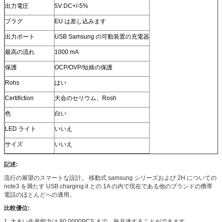
出力電圧
5V DC+/-5%
プラグ
EU は差し込みます
出力ポート
USB Samsung の可動装置の充電器
最高の流れ
1000 mA
保護
OCP/OVP/短絡の保護
Rohs
はい
Certifiction
大会のセリウム、Rosh
色
白い
LED ライト
いいえ
サイズ
いいえ
記述:
流行の展望のスマートな設計。 移動式 samsung シリーズおよび 2H についての
note3 を満たす USB charging.it との 1A の内で現在である他のブランドの携帯
電話のほとんどへの適用。
比較優位:
1. 大きい生産能力は 80,0000PCS まで、毎月達することができます