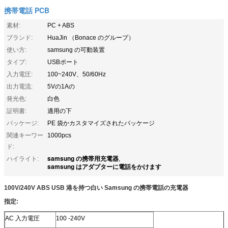
携帯電話 PCB
素材:
PC + ABS
ブランド:
HuaJin （Bonace のグループ）
使い方:
samsung の可動装置
タイプ:
USBポート
入力電圧:
100~240V、50/60Hz
出力電流:
5Vの1Aの
発光色:
白色
証明書:
適用の下
パッケージ:
PE 袋かカスタマイズされたパッケージ
関連キーワー
1000pcs
ド:
samsung の携帯用充電器
ハイライト:
,
samsung はアダプターに電話をかけます
100V/240V ABS USB 港を持つ白い Samsung の携帯電話の充電器
指定:
AC 入力電圧
100 -240V