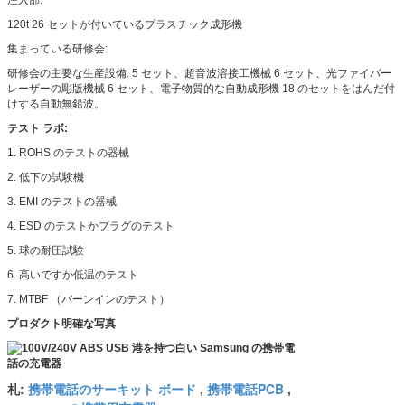
120t 26 セットが付いているプラスチック成形機
集まっている研修会:
研修会の主要な生産設備: 5 セット、超音波溶接工機械 6 セット、光ファイバー
レーザーの彫版機械 6 セット、電子物質的な自動成形機 18 のセットをはんだ付
けする自動無鉛波。
テスト ラボ:
1. ROHS のテストの器械
2. 低下の試験機
3. EMI のテストの器械
4. ESD のテストかプラグのテスト
5. 球の耐圧試験
6. 高いですか低温のテスト
7. MTBF （バーンインのテスト）
プロダクト明確な写真
携帯電話のサーキット ボード
携帯電話PCB
札:
,
,