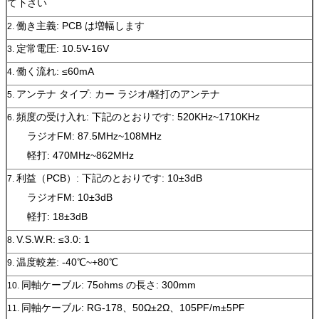
て下さい
働き主義: PCB は増幅します
2.
定常電圧: 10.5V-16V
3.
働く流れ: ≤60mA
4.
アンテナ タイプ: カー ラジオ/軽打のアンテナ
5.
頻度の受け入れ: 下記のとおりです: 520KHz~1710KHz
6.
ラジオFM: 87.5MHz~108MHz
軽打: 470MHz~862MHz
利益（PCB）: 下記のとおりです: 10±3dB
7.
ラジオFM: 10±3dB
軽打: 18±3dB
V.S.W.R: ≤3.0: 1
8.
温度較差: -40℃~+80℃
9.
同軸ケーブル: 75ohms の長さ: 300mm
10.
同軸ケーブル: RG-178、50Ω±2Ω、105PF/m±5PF
11.