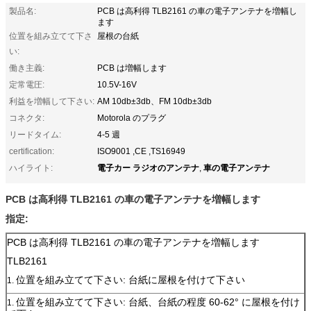
製品名:
PCB は高利得 TLB2161 の車の電子アンテナを増幅し
ます
位置を組み立てて下さ
屋根の台紙
い:
働き主義:
PCB は増幅します
定常電圧:
10.5V-16V
利益を増幅して下さい:
AM 10db±3db、FM 10db±3db
コネクタ:
Motorola のプラグ
リードタイム:
4-5 週
certification:
ISO9001 ,CE ,TS16949
電子カー ラジオのアンテナ
車の電子アンテナ
ハイライト:
,
PCB は高利得 TLB2161 の車の電子アンテナを増幅します
指定:
PCB は高利得 TLB2161 の車の電子アンテナを増幅します
TLB2161
位置を組み立てて下さい: 台紙に屋根を付けて下さい
1.
位置を組み立てて下さい: 台紙、台紙の程度 60-62° に屋根を付け
1.