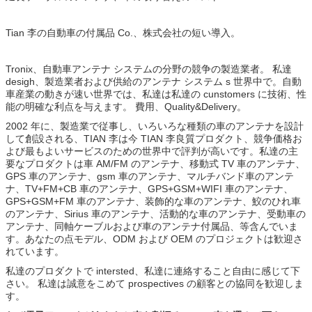
Tian 李の自動車の付属品 Co.、株式会社の短い導入。
Tronix、自動車アンテナ システムの分野の競争の製造業者。 私達
desigh、製造業者および供給のアンテナ システム s 世界中で。自動
車産業の動きが速い世界では、私達は私達の cunstomers に技術、性
能の明確な利点を与えます。 費用、Quality&Delivery。
2002 年に、製造業で従事し、いろいろな種類の車のアンテナを設計
して創設される、TIAN 李は今 TIAN 李良質プロダクト、競争価格お
よび最もよいサービスのための世界中で評判が高いです。私達の主
要なプロダクトは車 AM/FM のアンテナ、移動式 TV 車のアンテナ、
GPS 車のアンテナ、gsm 車のアンテナ、マルチバンド車のアンテ
ナ、TV+FM+CB 車のアンテナ、GPS+GSM+WIFI 車のアンテナ、
GPS+GSM+FM 車のアンテナ、装飾的な車のアンテナ、鮫のひれ車
のアンテナ、Sirius 車のアンテナ、活動的な車のアンテナ、受動車の
アンテナ、同軸ケーブルおよび車のアンテナ付属品、等含んでいま
す。あなたの点モデル、ODM および OEM のプロジェクトは歓迎さ
れています。
私達のプロダクトで intersted、私達に連絡すること自由に感じて下
さい。 私達は誠意をこめて prospectives の顧客との協同を歓迎しま
す。