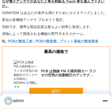
なぜ電子アンテナがあなたと車を割振る Tianli 車を選んで下さい
か。
ODM/OEM はあなたの条件を満たすためにカスタマイズしました。
変化の多機能アンテナ プロダクト選択。
信頼でき、優秀な製品品質は最もよい効率と達成します。
原物によって開発される機能の専門 R & D のチーム。
PCBの製造工程
PCBの製造業
プリント基板の製造業者
札:
,
,
最高の価格で
PCB は無線 FM の高利得カー ラジ
オの空気の自動軽打のアンテナ
470MHz | 862MHz を増幅します
続行
admin
産業 PCB
多く