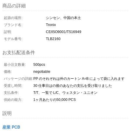
商品の詳細
起源の場所:
シンセン、中国の本土
ブランド名:
Tronix
証明:
CE/ISO9001/TS16949
モデル番号:
TLB2160
お支払配送条件
最小注文数量:
500pcs
価格:
negotiable
パッケージの詳細:
PP のそれぞれは外のカートン A=B によって袋に入れます
受渡し時間:
30 仕事日はの後のあなたの支払を受け取りました
支払条件:
T/T、一覧で L/C、ウェスタン・ユニオン
供給の能力:
1ヶ月あたりの50,000 PCS
説明
産業 PCB