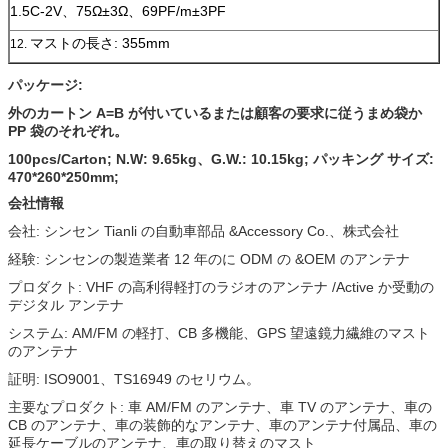
1.5C-2V、75Ω±3Ω、69PF/m±3PF
マストの長さ: 355mm
12.
パッケージ:
外のカートン A=B が付いているまたは顧客の要求に従うまめ袋か
PP 袋のそれぞれ。
100pcs/Carton; N.W: 9.65kg、G.W.: 10.15kg; パッキング サイズ:
470*260*250mm;
会社情報
会社: シンセン Tianli の自動車部品 &Accessory Co.、株式会社
経験: シンセンの製造業者 12 年のに ODM の &OEM のアンテナ
プロダクト: VHF の高利得軽打のラジオのアンテナ /Active か受動の
デジタル アンテナ
システム: AM/FM の軽打、CB 多機能、GPS 望遠鏡力繊維のマスト
のアンテナ
証明: ISO9001、TS16949 のセリウム。
主要なプロダクト: 車 AM/FM のアンテナ、車 TV のアンテナ、車の
CB のアンテナ、車の装飾的なアンテナ、車のアンテナ付属品、車の
延長ケーブルのアンテナ、車の取り替えのマスト