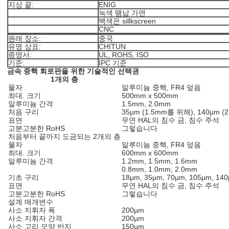
지상 끝:
ENIG
녹색 땜납 가면
백색은 sillkscreen
CNC
원래 장소:
중국
유명 상표:
CHITUN
증명서:
UL, ROHS, ISO
기준:
IPC 기준
금속 중핵 회로판을 위한 기술적인 선택권
1개의 층
물자
알루미늄 중핵, FR4 덮음
최대. 크기
500mm x 500mm
알루미늄 간격
1.5mm, 2.0mm
처음 구리
35µm (1.5mm를 위해), 140µm 
표면
무연 HAL의 침수 금, 침수 주석
고분고분한 RoHS
그렇습니다
처음부터 끝까지 도금되는 2개의 층
물자
알루미늄 중핵, FR4 덮음
최대. 크기
600mm x 600mm
알루미늄 간격
1.2mm, 1.5mm, 1.6mm
0.8mm, 1.0mm, 2.0mm
기초 구리
18µm, 35µm, 70µm, 105µm, 14
표면
무연 HAL의 침수 금, 침수 주석
고분고분한 RoHS
그렇습니다
설계 매개변수
사소 지휘자 폭
200µm
사소 지휘자 간격
200µm
사소 고리 모양 반지
150µm