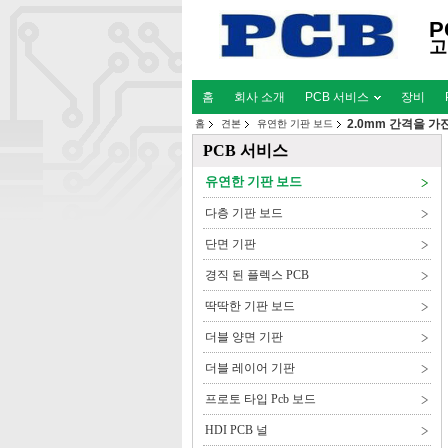
P
고
홈
회사 소개
PCB 서비스
장비
2.0mm 간격을 가
홈
견본
유연한 기판 보드
PCB 서비스
유연한 기판 보드
다층 기판 보드
단면 기판
경직 된 플렉스 PCB
딱딱한 기판 보드
더블 양면 기판
더블 레이어 기판
프로토 타입 Pcb 보드
HDI PCB 널