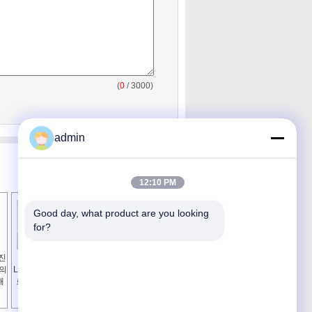
(
0
/ 3000)
admin
12:10 PM
Good day, what product are you looking 
for?
가진
점화를 위한 겹켜
1Oz 구리를 가진 편
개의
LED PCB 널은/빛 회
들어진 LED 알루미
해
로판 집합을 지도했
늄 회로판/PWB 널을
습니다
두배로 하십시오