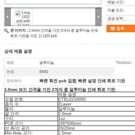
배달 시간:
지불 조건:
공급 능력:
접촉
큰 이미지 :
2.0mm 간격을 가진 2개의 층 알루미늄 인쇄
회로 기판을 가진 긴 LED pcb
상세 제품 설명
재료:
알루미늄
Thickess:
완료:
ENIG
빠른 회전 pcb 집합
빠른 설정 인쇄 회로 기판
강조하다:
,
2.0mm 보드 간격을 가진 2개의 층 알루미늄 인쇄 회로 기판
제품 설명
모델 번호:
CTEL0210092
층의 수:
2Layer
물자:
알루미늄
끝 간격:
2.0mm
구리:
1oz
PCB 크기:
100*500mm
선 폭/선 공간
20/20mil
Min.Hole 크기:
1.0mm