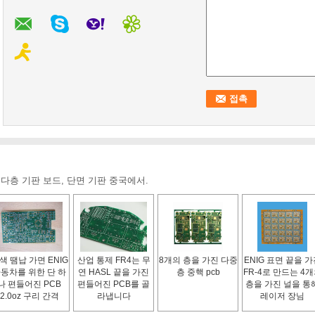
 다층 기판 보드, 단면 기판 중국에서.
색 땜납 가면 ENIG
산업 통제 FR4는 무
8개의 층을 가진 다중
ENIG 표면 끝을 
동차를 위한 단 하
연 HASL 끝을 가진
층 중핵 pcb
FR-4로 만드는 4
나 편들어진 PCB
편들어진 PCB를 골
층을 가진 널을 통
2.0oz 구리 간격
라냅니다
레이저 장님