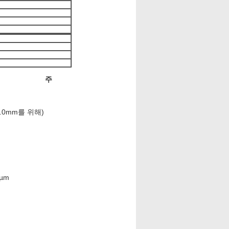
주
(2.0mm를 위해)
0µm