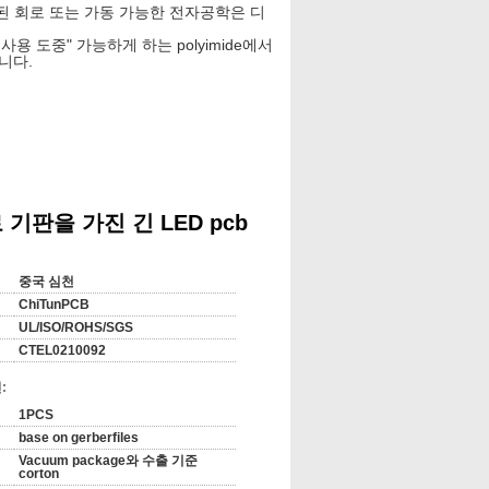
된 회로 또는 가동 가능한 전자공학은 디
용 도중" 가능하게 하는 polyimide에서
니다.
기판을 가진 긴 LED pcb
중국 심천
ChiTunPCB
UL/ISO/ROHS/SGS
CTEL0210092
:
1PCS
base on gerberfiles
Vacuum package와 수출 기준
corton