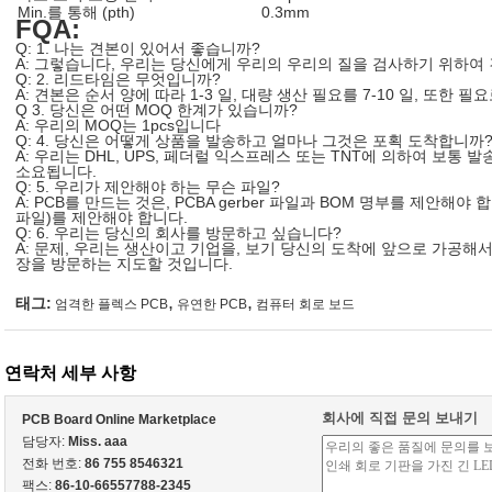
Min.를 통해 (pth)
0.3mm
FQA:
Q: 1. 나는 견본이 있어서 좋습니까?
A: 그렇습니다, 우리는 당신에게 우리의 우리의 질을 검사하기 위하여
Q: 2. 리드타임은 무엇입니까?
A: 견본은 순서 양에 따라 1-3 일, 대량 생산 필요를 7-10 일, 또한 필
Q 3. 당신은 어떤 MOQ 한계가 있습니까?
A: 우리의 MOQ는 1pcs입니다
Q: 4. 당신은 어떻게 상품을 발송하고 얼마나 그것은 포획 도착합니까
A: 우리는 DHL, UPS, 페더럴 익스프레스 또는 TNT에 의하여 보통 
소요됩니다.
Q: 5. 우리가 제안해야 하는 무슨 파일?
A: PCB를 만드는 것은, PCBA gerber 파일과 BOM 명부를 제안해야 합니다 
파일)를 제안해야 합니다.
Q: 6. 우리는 당신의 회사를 방문하고 싶습니다?
A: 문제, 우리는 생산이고 기업을, 보기 당신의 도착에 앞으로 가공해서
장을 방문하는 지도할 것입니다.
,
,
태그:
엄격한 플렉스 PCB
유연한 PCB
컴퓨터 회로 보드
연락처 세부 사항
회사에 직접 문의 보내기
PCB Board Online Marketplace
담당자:
Miss. aaa
전화 번호:
86 755 8546321
팩스:
86-10-66557788-2345