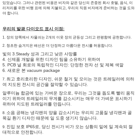
있었습니다. 그러나 관련된 비용은 비자와 같은 당신의 존중된 회사 호텔, 음식, 이
리저리를 위한 비행 표에 의해 지불되고, 우리의 직원 비자에게 준비하는 것을 도와
야 합니다.
우리의 발광 다이오드 표시 이점:
1.
장의 양쪽에서 자물쇠는 2개의 이웃 장의 균등성 그리고 편평함에 공헌합니다.
2.
청초한 숨겨지은 배선은 더 단정하고 아름다운 전시를 허용합니다.
빛의 3.Steady 성과 그리고 낮은 사망률
4.
신제품 개발을 위한 디자인 팀을 소유하기 위하여
5.
PCB 널 회로의 독립적인 디자인: 단정한 전자 선 및 제복 색깔
6.
새로운 본 vacuum package
최고 호리호리한 디자인, 쉬운 철거 및 모이는 것은 트레일러에 의하
7.
여 지도된 전시의 공간을 절약할 수 있습니다.
알루미늄 합금에 있는 가벼운 장으로, 우리는 그것을 돕도록 빨리 움직
이기 위하여 트레일러의 무게를 감소시키는 매우 더 가벼운 표시하기
위하여 지도된 트레일러를 만듭니다.
소음 공해는 냉각팬의 양을 감소시키는 우리의 고품질 냉각팬과 골
8.
목길 환기 디자인 때문에 일 도중 생기지 않습니다.
진입 보호 IP65로, 당신 전시가 비가 오는 상황의 밑에 일 계속되 절
9.
대적으로 안전합니다.