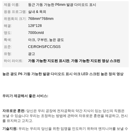
제품 이름:
둥근 가동 가능한 P6mm 발광 다이오드 표시
응용 프로그램:
실내 & 옥외
위원회의 크기:
768mm*768mm
해결:
128*128
명도:
7000cm/d
특색:
아크, 구부린, 높은 광도
표준:
CE/ROHS/FCC/SGS
유형:
광고
가동 가능한 지도된 표시판
가동 가능한 지도된 영상 스크린
하이 라이트:
,
높은 광도 P6 가동 가능한 발광 다이오드 표시 아크 LED 스크린 높은 정의 영상
우리가 제공해서 좋은 서비스:
자유로운 훈련:
당신은 우리 공장에 전자공학의 약간 지식이 있는 당신의 직원은
보낼 수 있습니다 우리는 조정하는 방법에 관하여 자유로운 훈련을 제공하고, 전시
를 유지하고 고치고.
기술지원:
우리는 우리의 당신을 위한 임명을 인도하기 위하여 엔지니어를 보낼 수