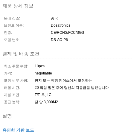
제품 상세 정보
원래 장소:
중국
브랜드 이름:
Dosatronics
인증:
CE/ROHS/FCC/SGS
모델 번호:
DS-AO-P6
결제 및 배송 조건
최소 주문 수량:
10pcs
가격:
negotiable
포장 세부 사항:
판지 또는 비행 케이스에서 포장하는
배달 시간:
20 작업 일은 후에 당신의 지불금을 받았습니다
지불 조건:
T/T; 우, LC
공급 능력:
달 당 3,000M2
설명
유연한 기판 보드