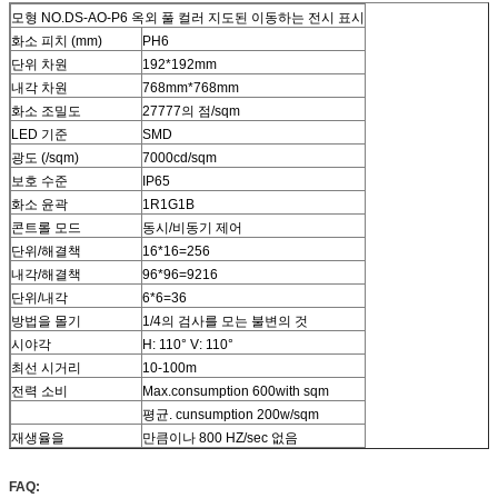
모형 NO.DS-AO-P6 옥외 풀 컬러 지도된 이동하는 전시 표시
화소 피치 (mm)
PH6
단위 차원
192*192mm
내각 차원
768mm*768mm
화소 조밀도
27777의 점/sqm
LED 기준
SMD
광도 (/sqm)
7000cd/sqm
보호 수준
IP65
화소 윤곽
1R1G1B
콘트롤 모드
동시/비동기 제어
단위/해결책
16*16=256
내각/해결책
96*96=9216
단위/내각
6*6=36
방법을 몰기
1/4의 검사를 모는 불변의 것
시야각
H: 110° V: 110°
최선 시거리
10-100m
전력 소비
Max.consumption 600with sqm
평균. cunsumption 200w/sqm
재생율을
만큼이나 800 HZ/sec 없음
FAQ: