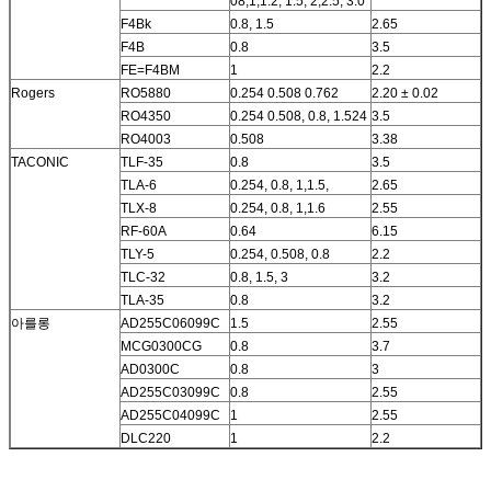
08,1,1.2, 1.5, 2,2.5, 3.0
F4Bk
0.8, 1.5
2.65
F4B
0.8
3.5
FE=F4BM
1
2.2
Rogers
RO5880
0.254 0.508 0.762
2.20 ± 0.02
RO4350
0.254 0.508, 0.8, 1.524
3.5
RO4003
0.508
3.38
TACONIC
TLF-35
0.8
3.5
TLA-6
0.254, 0.8, 1,1.5,
2.65
TLX-8
0.254, 0.8, 1,1.6
2.55
RF-60A
0.64
6.15
TLY-5
0.254, 0.508, 0.8
2.2
TLC-32
0.8, 1.5, 3
3.2
TLA-35
0.8
3.2
아를롱
AD255C06099C
1.5
2.55
MCG0300CG
0.8
3.7
AD0300C
0.8
3
AD255C03099C
0.8
2.55
AD255C04099C
1
2.55
DLC220
1
2.2