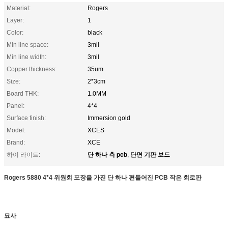
Material:
Rogers
Layer:
1
Color:
black
Min line space:
3mil
Min line width:
3mil
Copper thickness:
35um
Size:
2*3cm
Board THK:
1.0MM
Panel:
4*4
Surface finish:
Immersion gold
Model:
XCES
Brand:
XCE
단 하나 측 pcb
단면 기판 보드
하이 라이트:
,
Rogers 5880 4*4 위원회 포장을 가진 단 하나 편들어진 PCB 작은 회로판
묘사