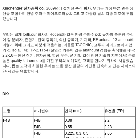
Xinchenger 전자공학 co.,
2009년에 설치된
주식 회사
, 우리는 가장 빠른 견본 생
산을 포함하여 안녕 주파수 마이크로파 pcb 그리고 다중층 널의 각종 제조에 투입
했습니다.
우리는 넓게 forth.our 회사의 Rogers와 같은 안녕 주파수 pcb 물자의 충분한 주식
이 힘 분배자, 혼합기, 전력 증폭기, 회선 증폭기, 기지국, RF antena, 4G antena에
이렇게 위에 그리고 이렇게 적용하는, 아를롱 TACONIC, 고주파 마이크로파 사업
의 선 Isola, F4B, TP-2, FR-4 (절연성 의분에 있는 abandunt 경험을 축적했습니다:
2.2-16는 통신 장치, 전자공학, 항공 우주, 군 기업 같이 첨단 기술의 지역에서) 주로
높은 quality.furthermore를 가진 우리의 세계적인 고객을 만나기 위하여 사용했습
니다, 돕는 고객에 치열한 우리는 또한 생산 발달의 기간을 단축하고 견본 서비스의
24 시간은 유효합니다.
DK:
모형
매개변수
간격 (mm)
유전율 (ER)
F4B
F4B
0.38
2.2
F4B
0.55
2.23
F4B
0.225, 0.3, 0.5,
2.65