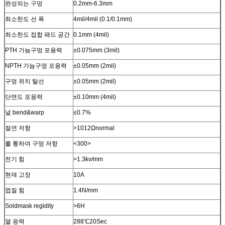
완성되는 구멍
0.2mm-6.3mm
최소한도 선 폭
4mil/4mil (0.1/0.1mm)
최소한도 접합 패드 공간
0.1mm (4mil)
PTH 가늠구멍 포용력
±0.075mm (3mil)
NPTH 가늠구멍 포용력
±0.05mm (2mil)
구멍 위치 탈선
±0.05mm (2mil)
단면도 포용력
±0.10mm (4mil)
널 bend&warp
≤0.7%
절연 저항
>1012Ωnormal
를 통하여 구멍 저항
<300>
전기 힘
>1.3kv/mm
현재 고장
10A
껍질 힘
1.4N/mm
Soldmask regidity
>6H
열 응력
288℃20Sec