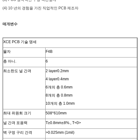
(4) 10 년의 경험을 가진 직업적인 PCB 제조자
매개변수
XCE PCB 기술 명세
물자
F4B
층 아니.
6
최소한도 널 간격
2 layer0.2mm
4 layer0.4mm
6개의 층 0.6mm
8개의 층 0.8mm
10개의 층 1.0mm
최대 위원회 크기
508*610mm
널 간격 포용력
T≥0.8mm±8%., T<0>
벽 구멍 구리 간격
>0.025mm (1mil)