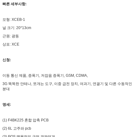
빠른 세부사항:
모형: XCEB-1
널 크기: 20*13cm
근원: 광동
상표: XCE
신청:
이동 통신 제품, 증폭기, 저잡음 증폭기, GSM, CDMA,
3G 똑똑한 안테나, 쪼개는 도구, 이중 급전 장치, 여과기, 연결기 및 다른 수동적인
분대
명세:
(1) F4BK225 혼합 압축 PCB
(2) 6L 고주파 pcb
(3) POS 맹목적인 구멍 격판덮개