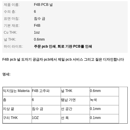
제품 이름:
F4B PCB 널
수의 층:
6
표면 마침:
침수 금
기본 재료:
F4B
Cu THK:
1oz
널 THK:
0.6mm
주문 pcb 인쇄
회로 기판 PCB를 인쇄
하이 라이트:
,
F4B pcb 널 도자기 공급자 pcb에서 제일 pcb 서비스 그리고 질은 디자인합니다
명세:
익지않는 Materia
F4B 고주파
널 THK
0.6mm
층
6
땜납 가면
녹색
지상 끝
침수 금
선 공간
0.1mm
구리 THK
1OZ
선 폭
0.1mm