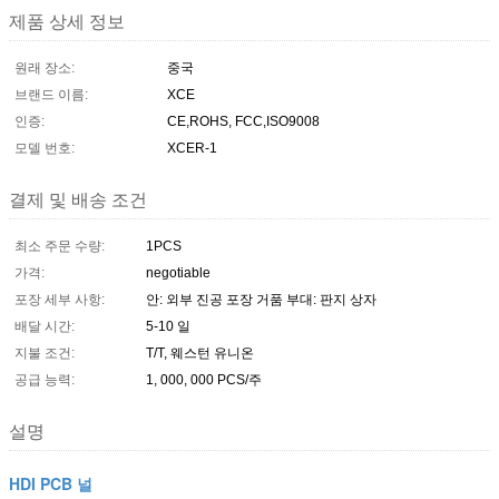
제품 상세 정보
원래 장소:
중국
브랜드 이름:
XCE
인증:
CE,ROHS, FCC,ISO9008
모델 번호:
XCER-1
결제 및 배송 조건
최소 주문 수량:
1PCS
가격:
negotiable
포장 세부 사항:
안: 외부 진공 포장 거품 부대: 판지 상자
배달 시간:
5-10 일
지불 조건:
T/T, 웨스턴 유니온
공급 능력:
1, 000, 000 PCS/주
설명
HDI PCB 널