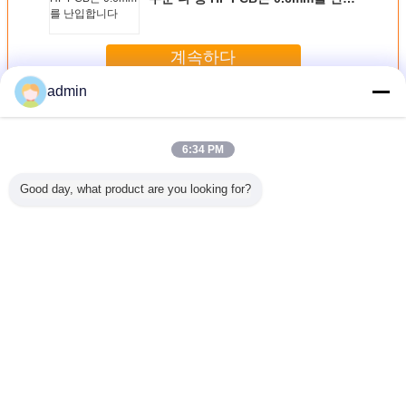
합니다
계속하다
admin
HDI PCB 널
더 많은 것
6:34 PM
Good day, what product are you looking for?
DI PCB
두꺼운 금 Ginish
Burried Vias를 통
10 층 BGA 도금되
직업적인 
 구리의 기
패드/IC를 가진 보
해 장님을 가진 파
는 고밀도 내부 연
층 HDI 
었습니다
편적인 PCB 널 고
란 BGA HDI 인쇄
락 PCB 침수 금
밀도는 지도합니다
회로 기판
언어를 바꾸십시오
Korean
홈
|
우리에 대하여
|
연락주세요
|
사이트맵
|
Privacy Policy