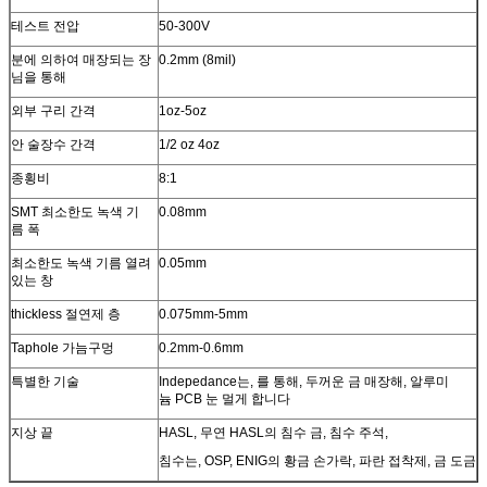
테스트 전압
50-300V
분에 의하여 매장되는 장
0.2mm (8mil)
님을 통해
외부 구리 간격
1oz-5oz
안 술장수 간격
1/2 oz 4oz
종횡비
8:1
SMT 최소한도 녹색 기
0.08mm
름 폭
최소한도 녹색 기름 열려
0.05mm
있는 창
thickless 절연제 층
0.075mm-5mm
Taphole 가늠구멍
0.2mm-0.6mm
특별한 기술
Indepedance는, 를 통해, 두꺼운 금 매장해, 알루미
늄 PCB 눈 멀게 합니다
지상 끝
HASL, 무연 HASL의 침수 금, 침수 주석,
침수는, OSP, ENIG의 황금 손가락, 파란 접착제, 금 도금