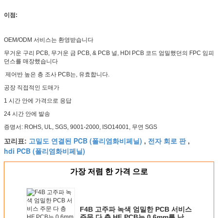
이점:
OEM/ODM 서비스는 환영받습니다
무거운 구리 PCB, 무거운 금 PCB, & PCB 널, HDI PCB 코드 엄밀했던의 FPC 임피
던스를 매장했습니다
제어반 높은 층 조사 PCB는, 유효합니다.
공장 직접적인 도매가
1 시간 안에 가격으로 응답
24 시간 안에 발송
증명서: ROHS, UL, SGS, 9001-2000, ISO14001, 무연 SGS
고밀도 연결된 PCB (폴리염화비페닐)
전자 회로 판
꼬리표:
,
,
hdi PCB (폴리염화비페닐)
가장 저렴 한 가격 으로
F4B 고주파 녹색 엄밀한 PCB 서비스
주문 다 층 HF PCB는 0.6mm를 난입