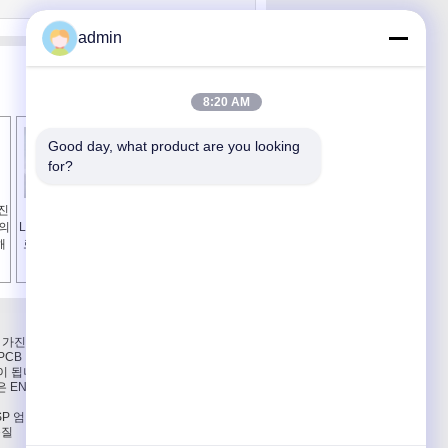
admin
8:20 AM
Good day, what product are you looking 
for?
가진
점화를 위한 겹켜
1Oz 구리를 가진 편
개의
LED PCB 널은/빛 회
들어진 LED 알루미
해
로판 집합을 지도했
늄 회로판/PWB 널을
습니다
두배로 하십시오
연락주세요
 가진 4 층
연락주세요
PCB 및
인용문을 요구하세요
색이 됩니다
E-Mail
 ENIG
사이트맵
SP 엄밀하
품질