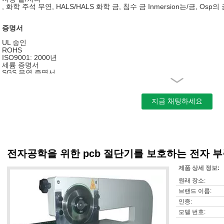
, 화학 주석 무연, HALS/HALS 화학 금, 침수 금 Inmersion는/금, Osp의
증명서
UL 승인
ROHS
ISO9001: 2000년
세륨 증명서
SGS 무연 증명서
우리는 무엇을 당신을 위해 해서 좋습니까?
우리는 우리의 고객 전체에 뒤에 오는 서비스를 제공합니다:
1. PCB 생산 서비스. FR-4, TG150-180의 알루미늄, FPC에 유효한
2. PCB 사본 서비스
3. PCB 집합 서비스. SMT, BGA의 복각에 유효한.
4. 그리고 상자 구조는 모입니다. 마지막 기능 테스트 및 마지막 포장에
5. 전자 부품 구매 서비스
전자공학을 위한 pcb 절단기를 보호하는 전자 
뒤에 오는 정보는 이 서비스를 위해 요구됩니다:
제품 상세 정보:
원래 장소:
벌거벗은 PCB의 *Gerber 파일
다음을 포함할 것이다 물자의 *Bill: 부분의 제조업체 제품 번호, 유형,
브랜드 이름:
지는 구성요소 위치 및 양의 유형
인증:
비표준 분대를 위한 *Dimensional 명세
어떤 변경 통보를 포함하여 *Assembly, 당기기
모델 번호:
*Final 시험 절차 (이용 가능하다면)