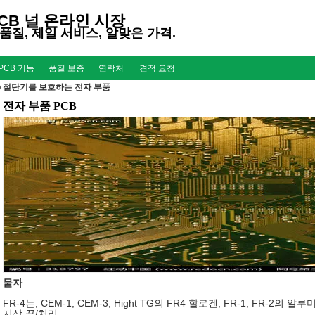
CB 널 온라인 시장
품질, 제일 서비스, 알맞은 가격.
PCB 기능
품질 보증
연락처
견적 요청
b 절단기를 보호하는 전자 부품
전자 부품 PCB
물자
FR-4는, CEM-1, CEM-3, Hight TG의 FR4 할로겐, FR-1, FR-2의
지상 끝/처리