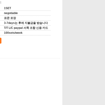
:
1SET
negotiable
표준 포장
3-7days는 후에 지불금을 받습니다
T/T L/C paypal 서쪽 조합 신용 카드
100sets/week