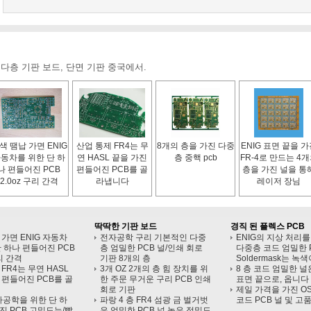
 다층 기판 보드, 단면 기판 중국에서.
색 땜납 가면 ENIG
산업 통제 FR4는 무
8개의 층을 가진 다중
ENIG 표면 끝을 
동차를 위한 단 하
연 HASL 끝을 가진
층 중핵 pcb
FR-4로 만드는 4
나 편들어진 PCB
편들어진 PCB를 골
층을 가진 널을 통
2.0oz 구리 간격
라냅니다
레이저 장님
딱딱한 기판 보드
경직 된 플렉스 PCB
 가면 ENIG 자동차
전자공학 구리 기본적인 다중
ENIG의 지상 처리를
단 하나 편들어진 PCB
층 엄밀한 PCB 널/인쇄 회로
다중층 코드 엄밀한 
구리 간격
기판 8개의 층
Soldermask는 녹
FR4는 무연 HASL
3개 OZ 2개의 층 힘 장치를 위
8 층 코드 엄밀한 널은
 편들어진 PCB를 골
한 주문 무거운 구리 PCB 인쇄
표면 끝으로, 옵니다
회로 기판
제일 가격을 가진 O
전자공학을 위한 단 하
파랑 4 층 FR4 섬광 금 벌거벗
코드 PCB 널 및 고
진 PCB 고밀도는/빨
은 엄밀한 PCB 널 높은 정밀도