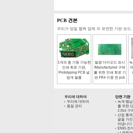
PCB 견본
우리가 양질 협력 업체 의 유연한 기판 보드,
1개의 층 가동 가능한
발광 다이오드 표시
녹
인쇄 회로 기판,
/Manufactured 구매
자
Prototyping PCB 널
를 위한 인쇄 회로 기
덮개 필름
판 FR4 이중 면 pcb
는 factory/94v0 pcb
널을 소유합니다
우리에 대하여
단면 기판
우리에 대하여
녹색 땜납
품질 관리
를 위한 
2.0oz 
산업 통제 
끝을 가진
라냅니다
ENIG 
나 편들어