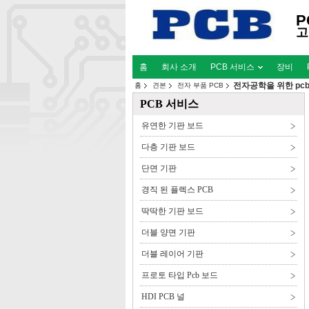
P
고
홈
회사 소개
PCB 서비스
장비
전자공학을 위한 pc
홈
견본
전자 부품 PCB
PCB 서비스
유연한 기판 보드
다층 기판 보드
단면 기판
경직 된 플렉스 PCB
딱딱한 기판 보드
더블 양면 기판
더블 레이어 기판
프로토 타입 Pcb 보드
HDI PCB 널