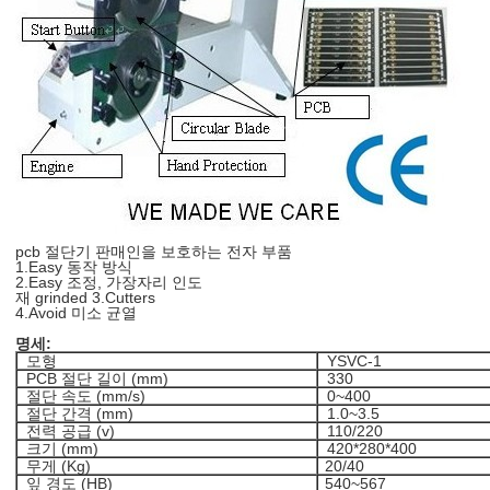
pcb 절단기 판매인을 보호하는 전자 부품
1.Easy 동작 방식
2.Easy 조정, 가장자리 인도
재 grinded 3.Cutters
4.Avoid 미소 균열
명세:
모형
YSVC-1
PCB 절단 길이 (mm)
330
절단 속도 (mm/s)
0~400
절단 간격 (mm)
1.0~3.5
전력 공급 (v)
110/220
크기 (mm)
420*280*400
무게 (Kg)
20/40
잎 경도 (HB)
540~567