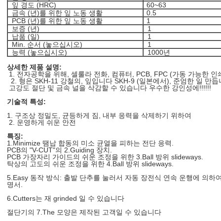
잎 경도 (HRC)
60~63
금속 (년)를 위한 잎 노동 생활
0.5
PCB (년)를 위한 잎 노동 생활
1
보증 (년)
1
납품 (일)
1
Min. 순서 (놓으십시오)
1
능력 (놓으십시오)
1000년
상세한 제품 설명:
1. 전자공학을 위해, 셀룰라 전화, 컴퓨터, PCB, FPC (가동 가능한 인쇄
2. 형은 SKH-11 강철의, 잎입니다 SKH-9 (일본에서), 준엄한 일 만듭니
고강도 절단 및 금속 널을 삭감할 수 있습니다 우수한 강인성에!!!!!!
기술적 특성:
1.
구조상 정밀도, 균등하게 짐, 내부 응력을 삭제하기 위하여
2. 운영하게 쉬운 안전
특징:
1.Minimize 땜납 합동의 미소 균열을 피하는 전단 응력.
PCB의 "V-CUT"의 2.Guiding 장치.
PCB 가장자리 가이드의 쉬운 조정을 위한 3.Ball 방위 slideways.
탁상의 고도의 쉬운 조정을 위한 4.Ball 방위 slideways.
5.Easy 동작 방식: 출발 단추를 눌러서 자동 장전식 연속 운행에 의하
명서.
6.Cutters는 재 grinded 일 수 있습니다
절단기의 7.The 모양은 제작된 고객일 수 있습니다