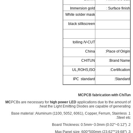
Immersion gold
Surface finish :
White solder mask
black sillkscreen
tolling /V-CUT
China
Place of Origin:
CHITUN
Brand Name:
UL,ROHS,ISO
Certification:
IPC standard
Standard:
MCPCB fabrication with ChiTun
MC
PCBs are necessary for
high power LED
applications due to the amount of
heat the Light Emitting Diodes are capable of generating.
1. Base material :Aluminum (1100, 5052, 6061), Copper, Ferrum, Stainless
Steel etc.
2. Board Thickness: 0.5mm~3.0mm (0.02"~0.12")
3. Max Panel size: 600*500mm (23.62"*19.68")