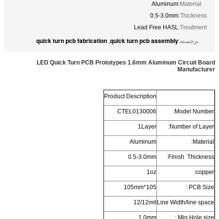
Aluminum
Material:
0.5-3.0mm
Thickness:
Lead Free HASL
Treatment:
quick turn pcb fabrication
quick turn pcb assembly
برجسته:
,
LED Quick Turn PCB Prototypes 1.6mm Aluminum Circuit Board
Manufacturer
Product Description
CTEL0130006
Model Number:
1Layer
Number of Layer:
Aluminum
Material:
0.5-3.0mm
Finish Thickness:
1oz
copper:
105*105mm
PCB Size :
12/12mil
Line Width/line space
1.0mm
Min.Hole size :