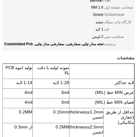
ضخامت صفحه اول:
1.6 MM
Greeb
Soldermask:
کارگاه چاپ سیلک:
سفید
لایه:
1 لایه
ضخامت مس:
2 اونس
تخته مدار چاپی سفارشی، سفارشی مدار چاپی
Customized Pcb
برجسته:
,
مشخصات
نمونه اولیه با دقت
تولید انبوه PCB
بالا
لایه حداکثر
1-28 لایه
1-14 لایه
عرض MIN خط (MIL)
3mil
4mil
فضای MIN خط (MIL)
3mil
4mil
حداقل از طریق
thickness≤1.2mm
0.15mm
0.2MM
(حفاری
انجمن
مکانیکی)
thickness≤2.5mm
0.2MM
از 0.3mm
انجمن