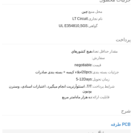
محل منبع:
چین
نام تجاری:
LT Circuit
گواهی:
UL E354810,SGS
پرداخت
مقدار حداقل تعداد
هیچ کشورهاي
سفارش:
قیمت:
negotiable
جزئیات بسته بندی:
20pcs/خلاء کیسه + بسته بندی صادرات
زمان تحویل:
5-12Days
شرایط پرداخت:
T/T، استئوآرتریت انجام میگیرد، اعتبارات اسنادی، وسترن
یونیون
قابلیت ارائه:
ده هزار ماه/متر مربع
شرح
PCB طرفه
مواد:
آلومینیوم