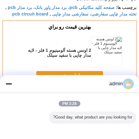
صفحه کلید مکانیکی pcb، برد مدار پاور بانک، برد مدار pcb
برچسب ها:
,
تخته مدار چاپی سفارشی، سفارشی مدار چاپی
pcb circuit board
,
بهترين قيمت رو براي
2 اونس هسته آلومینیوم 1 فلز - لایه
مدار چاپی با سفید سیلک
ادامه هید
admin
PCB طرفه
بیش
3:28 PM
Good day, what product are you looking for?
تک وجهی 1.5MM
1.6mm 2oz فروش
کنترل صنعتی FR4
لحیم کاری سبز
ضخامت PCB
مس FR4 تنها PCB
تنها PCB طرفه با
ماسک ENIG تنها
جانبی با 
نجمن
طرفه با سرب
سرب رایگان HASL
PCB طرفه 2.0oz
قل