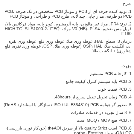
شرح
1. تولید کننده حرفه ای از PCB و مونتاژ PCB متخصص در تک طرفه PCB،
PCB دو طرفه، مدار چاپی چند لایه، طرح PCB و طراحی و مونتاژ PCB
2. نوع: FR4، مواد غیر هالوژن، پایه آلومینیوم، کوپر پایه، مواد فرکانس بالا،
فویل مس ضخیم، 94-V0 (HB)، PI مواد، HIGH TG: SL S1000-2، ITEQ:
IT180
درمان 3. سطح: HAL، غوطه وری طلا، غوطه وری قلع، غوطه وری نقره
ای، انگشت طلا، OSP، HAL (غوطه وری طلا، OSP، غوطه وری نقره، قلع
شناوری) + انگشت طلا
مزیت
1. کارخانه PCB مستقیم
2. PCB باید سیستم کنترل کیفیت جامع
3. PCB قیمت خوب
4. PCB زمان تحویل تبدیل سریع از 48hours.
5. صدور گواهینامه PCB (ISO / UL E354810 / سازگار با استاندارد RoHS)
6. 8 سال تجربه در خدمات صادرات
7. PCB هیچ MOQ / MOV است.
8. PCB است quality.Strict بالا از طریق theAOI (خودکار نوری بازرسی)،
QA / QC، پرواز porbe، Etesting