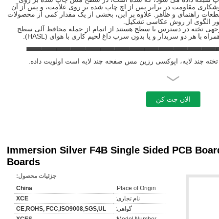
وشکاری مقاومت در برابر پس از اچ چاپ شده بر روی علامت، و پس از آن
ات راهنمای و ظاهر. علاوه بر این، بخشی از یک مقدار کمی از محصولات
 نور الگوی از روش عکاسی تشکیل.
رت عامل از 130 C تا 230 C. تک وجهی تخته در دسترس با سطح هستند از اتمام از جمله محافظ آلی سطح
ه دست آوردن یک مدار مورد نیاز، یک فیلم محافظ حفر می شود به افشای پد
ه ترکیب این دو نورد.
سپس بخش پد در معرض آبکاری طلا یا حفاظت قلع.
 روش / صفحه نمایش انتقال تصویر چاپ - حذف خوردگی چاپ شده بود - تمیز
میز کردن خشک - چاپ جوشکاری مقاومت در برابر پوشش - درمان - چاپ
 خشک - شار پوشش داده شده از قبل - یک محصول به پایان رسید
یو، دستگاه گرمایش، سردخانه، ماشین لباسشویی و دیگر کالا لوازم الکتریکی، و
چراغ روشنایی، قطعات الکترونیکی، مانند مدار دستگاه تجاری
Immersion Silver F4B Single Sided PCB Boa
Boards
جزئیات محصول:
China
Place of Origin:
نام تجاری:
XCE
گواهی:
CE,ROHS, FCC,ISO9008,SGS,UL