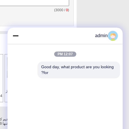
/ 3000)
0
(
admin
12:07 PM
Good day, what product are you looking 
for?
دو طرفه هیئت مدیره
دو لایه LED هیئت
LED مدار آلومینیوم
مدیره PCB برای
هیئت مدیره / PWB با
روشنایی / چراغ مونتاژ
1oz ک مس
برد مدار
درباره ما
درباره ما
کنترل کیفیت