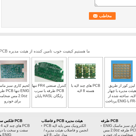
ما هستیم کیفیت خوب تامین کننده از هیئت مدیره PCB انعطاف, لایه PCB انجمن, PCB طرفه از چین.
لیزر کور از طریق
PCB های چند لایه با
کنترل صنعتی FR4 تنها
لحیم کاری سبز ما
هیئت مدیره با چهار
هسته 8 لایه
PCB طرفه با سرب
ENIG تنها B
لایه، ساخته شده از
رایگان HASL پایان
2.0oz مس ضخام
FR-4 با ENIG پرداخت
برای خودرو
سطح
PCB طرفه
هیئت مدیره PCB و فاضلاب
PCB فلکس سفت و سخت
لحیم کاری سبز ماسک ENIG
الکترونیک مس پایه لایه PCB
CB
تنها PCB طرفه 2.0oz مس
انجمن و فاضلاب هیئت مدیره /
سفت و سخت با در
ضخامت برای خودرو
مدار چاپی 8 لایه
ENIG و لحیم سبز