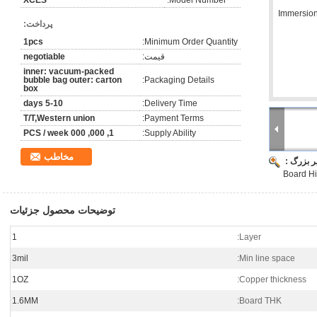
XCES
Model Number:
پرداخت:
1pcs
Minimum Order Quantity:
قیمت:
negotiable
inner: vacuum-packed
bubble bag outer: carton
Packaging Details:
box
5-10 days
Delivery Time:
T/T,Western union
Payment Terms:
1, 000, 000 PCS / week
Supply Ability:
مخاطب
ر بزرگ :
Board H
توضیحات محصول جزئیات
1
Layer:
3mil
Min line space:
1OZ
Copper thickness:
1.6MM
Board THK: