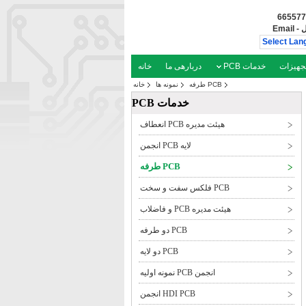
ل
-
Email
Select Lan
جهیزات
خدمات PCB
دربارهی ما
خانه
PCB طرفه
نمونه ها
خانه
خدمات PCB
هیئت مدیره PCB انعطاف
لایه PCB انجمن
PCB طرفه
PCB فلکس سفت و سخت
هیئت مدیره PCB و فاضلاب
PCB دو طرفه
PCB دو لایه
انجمن PCB نمونه اولیه
HDI PCB انجمن