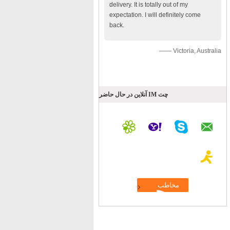
delivery. It is totally out of my
expectation. I will definitely come
back.
—— Victoria, Australia
چت IM آنلاین در حال حاضر