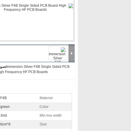
Immersion Silver F4B Single Sided PCB
تصوی
igh Frequency HF PCB Boards
F4B
Material:
green
Color:
3mil
Min line width:
8*6cm
Size: