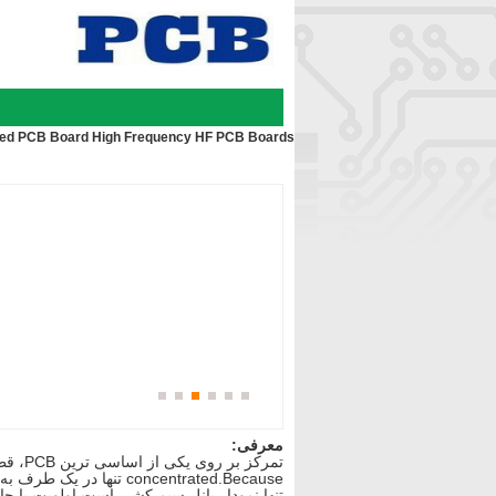
ided PCB Board High Frequency HF PCB Boards
معرفی:
تمرکز 
concentrated.Because تنها در یک طرف به نظر می رسد، بنابراین این نوع از PCB PCB است طرفه نامیده می شود.
تنها نمودار پانل سیم کشی است اولویت با