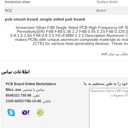
Immersion silver
Surface finish:
XCE
Brand:
pcb circuit board
single sided pcb board
,
Immersion Silver F4B Single Sided PCB High Frequency HF 
Permittivity(ER) F4B F4B 0.38 2.2 F4B 0.55 2.23 F4B 0.225,0.
0.8,1.5 2.65 F4B 0.8 3.5 FE=F4BM 1 2.2 Description Aluminum C
makes PCBs with unique aluminum composite materials to matc
(CTE) for various heat generating devices. These ma
,
بانک
برد مدار pcb
اطلاعات تماس
د را به طور مستقیم به ما
PCB Board Online Marketplace
تماس با شخص:
Miss. aaa
تلفن:
86 755 8546321
فکس:
86-10-66557788-2345