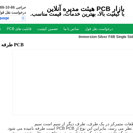
بازار PCB هیئت مدیره آنلاین
حراجی
86-10-66557788
درخواست نقل قو
با کیفیت بالا، بهترین خدمات، قیمت مناسب.
guage
درخواست نقل قول
تماس با ما
تضمین کیفیت
قابلیت های PCB
ت
Immersion Silver F4B Single S
PCB طرفه
بر روی یکی از اساسی ترین PCB، قطعات متمرکز در یک طرف، طرف دیگر از سیم است سیم
 چاپ شبکه داده می شود، که شده است، در سطح مس چاپ شده بر روی