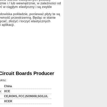
nie i / lub wewnętrznie, w zależności od
ć w ciągłym elastyczny i są zwykle
odowiska pokładzie, ponieważ płyty te są
tywność przestrzenną.
Będąc w stanie
cać, złożyć i toczyć elastycznych
aplikacji.
 aluminiowa podstawa, podstawa
ęgla,
oty palec
wymagających dużej skali wytwarzanie
wodna.
Część Flex PCB jest szczególnie
Circuit Boards Producer
ymi stopni swobody.
pnych opcji na wczesnych etapach
uktu:
rzyści.
Bardzo ważne jest sztywna Flex
owania w celu zapewnienia
China
nie końcowych wariacji produktu.
a:
XCE
sochłonne niż sztywnej płycie produkcji.
zupełnie różne procesy obsługi,
CE,ROHS, FCC,ISO9008,SGS,UL
XCER