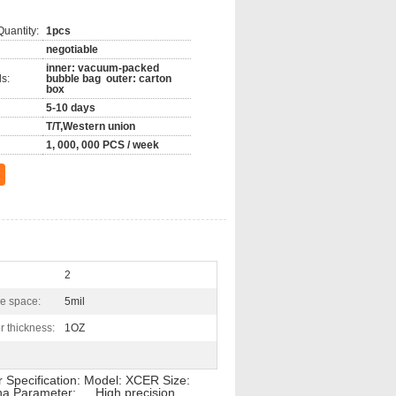
o gier, automatyka przemysłowa, moc,
uantity:
1pcs
negotiable
inner: vacuum-packed
s:
bubble bag outer: carton
box
5-10 days
T/T,Western union
1, 000, 000 PCS / week
2
ne space:
5mil
 thickness:
1OZ
 Specification: Model: XCER Size:
na Parameter: High precision