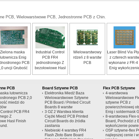
czne PCB, Wielowarstwowe PCB, Jednostronne PCB z Chin.
Zielona maska ​​
Industrial Control
Wielowarstwowy
Laser Blind Via Pły
lutownicza Enig
PCB FR4
rdzeń z 8 warstw
z czterech warstw
ednostronego PCB
jednostronego Z
PCB
wykonane z FR-4 
,0 uncji Grubość
bezołowiowe Hasl
Enig wykończeni
miedzi do
Finish
powierzchni
samochodów
onne PCB
Board Sztywne PCB
Flex PCB Sztywne
aska ​​lutownicza
Elektronika Miedź Baza
4-warstwowa
nostronego PCB 2,0
Wielowarstwowe Sztywne
Wielowarstwowe Fl
bość miedzi do
PCB Board / Printed Circuit
sztywne PCB z
dów
Boards 8 warstw
powierzchniowej ob
l Control PCB FR4
3 OZ 2 Warstwa klienta
Enig i soldermask 
onego Z
Ciężki Miedź PCB Printed
8-warstwowa Flex-
owe Hasl Finish
Circuit Boards do źródła
Board, Pochodzi z 
ound.
zasilania
wykończenie powie
Niebieski 4 warstwy FR4
OSP sztywne-flex 
Flash Złoto Bare Board
najlepszej cenie i w