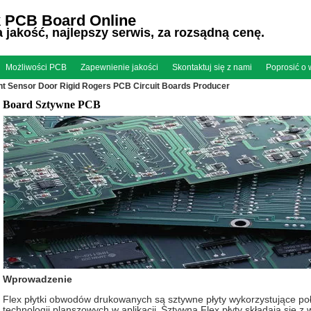
 PCB Board Online
jakość, najlepszy serwis, za rozsądną cenę.
Możliwości PCB
Zapewnienie jakości
Skontaktuj się z nami
Poprosić o
ht Sensor Door Rigid Rogers PCB Circuit Boards Producer
Board Sztywne PCB
Wprowadzenie
Flex płytki obwodów drukowanych są sztywne płyty wykorzystujące poł
technologii planszowych w aplikacji.
Sztywną Flex płyty składają się z