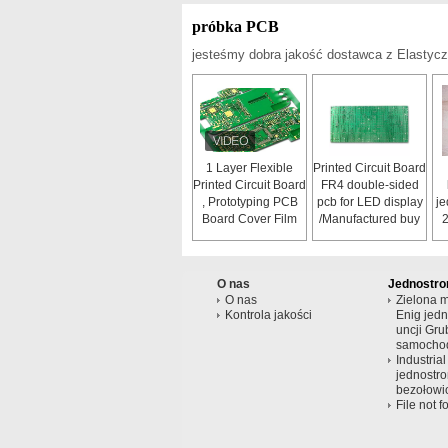
próbka PCB
jesteśmy dobra jakość dostawca z Elasty
1 Layer Flexible
Printed Circuit Board
Printed Circuit Board
FR4 double-sided
, Prototyping PCB
pcb for LED display
j
Board Cover Film
/Manufactured buy
2
own factory/94v0
pcb board
O nas
Jednostr
O nas
Zielona m
Kontrola jakości
Enig jed
uncji Gru
samocho
Industria
jednostr
bezołowi
File not f