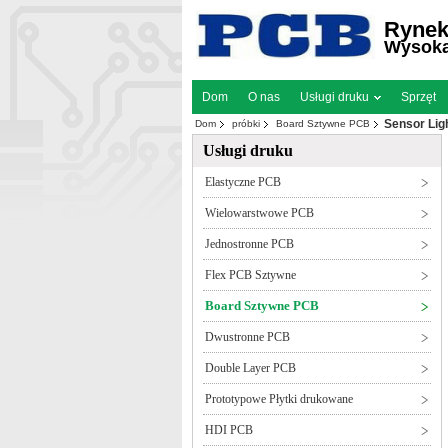
Rynek
Wysoka 
Dom
O nas
Usługi druku
Sprzęt
Sensor Lig
Dom
próbki
Board Sztywne PCB
Usługi druku
Elastyczne PCB
Wielowarstwowe PCB
Jednostronne PCB
Flex PCB Sztywne
Board Sztywne PCB
Dwustronne PCB
Double Layer PCB
Prototypowe Płytki drukowane
HDI PCB