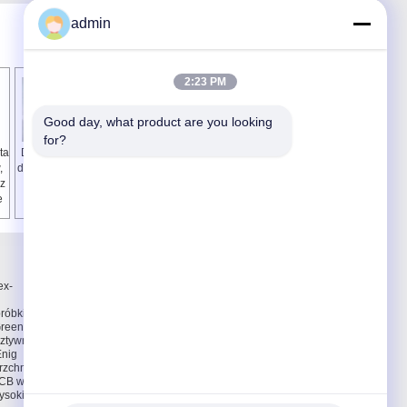
admin
2:23 PM
Good day, what product are you looking 
for?
ta
Double Layer LED
Dwustronna deska
,
do oświetlania płytki
LED Obwód
z
PCB / dioda LED
aluminium / PWB
e
montażu płytek
Board with 1oz
drukowanych
miedzi
Skontaktuj się z nami
Skontaktuj się z nami
ex-
Poprosić o wycenę
E-Mail
róbki
Mapa strony
Greena
sztywne
Enig
rzchni
PCB w
ysokiej