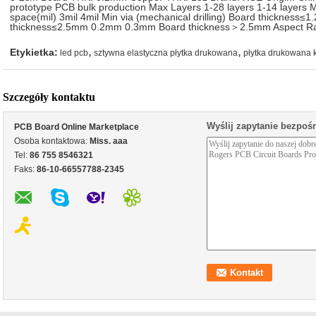
prototype PCB bulk production Max Layers 1-28 layers 1-14 layers M
space(mil) 3mil 4mil Min via (mechanical drilling) Board thickne
thickness≤2.5mm 0.2mm 0.3mm Board thickness＞2.5mm Aspect Rat
,
,
Etykietka:
led pcb
sztywna elastyczna płytka drukowana
płytka drukowana 
Szczegóły kontaktu
Wyślij zapytanie bezpoś
PCB Board Online Marketplace
Osoba kontaktowa:
Miss. aaa
Tel:
86 755 8546321
Faks:
86-10-66557788-2345