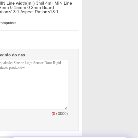
IN Line width(mil) 3mil 4mil MIN Line
ss≤1.2mm 0.15mm 0.2mm Board
ion≤13:1 Aspect Ration≤13:1
komputera
rednio do nas
(
0
/ 3000)