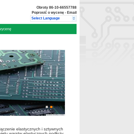
Obroty
86-10-66557788
Poprosić o wycenę
-
Email
Select Language
 wycenę
ączenie elastycznych i sztywnych
 wielu warstw elastycznych podłoży