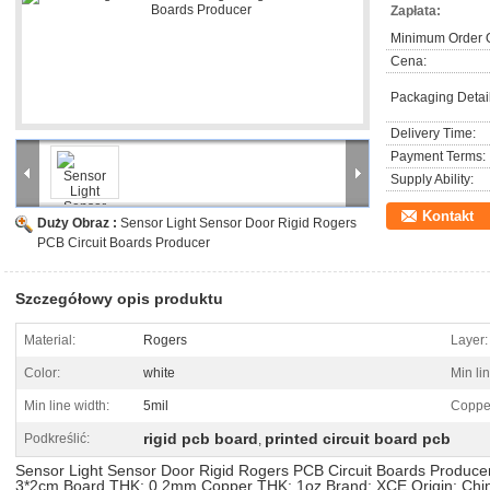
Zapłata:
LED, telekomunikacja, program komputerowy, oświetlenie, maszyna d
Minimum Order Q
samochodowe i wysokiej klasy elektroniki użytkowej, ect.a
Cena:
Packaging Detail
Delivery Time:
Payment Terms:
Supply Ability:
Kontakt
Duży Obraz :
Sensor Light Sensor Door Rigid Rogers
PCB Circuit Boards Producer
Szczegółowy opis produktu
Material:
Rogers
Layer:
Color:
white
Min li
Min line width:
5mil
Copper
rigid pcb board
printed circuit board pcb
Podkreślić:
,
Sensor Light Sensor Door Rigid Rogers PCB Circuit Boards Producer
3*2cm Board THK: 0.2mm Copper THK: 1oz Brand: XCE Origin: Chi