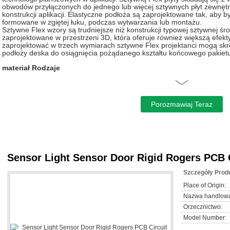
obwodów przyłączonych do jednego lub więcej sztywnych płyt zewnętrz
konstrukcji aplikacji.
Elastyczne podłoża są zaprojektowane tak, aby by
formowane w zgiętej łuku, podczas wytwarzania lub montażu.
Sztywne Flex wzory są trudniejsze niż konstrukcji typowej sztywnej śr
zaprojektowane w przestrzeni 3D, która oferuje również większą efek
zaprojektować w trzech wymiarach sztywne Flex projektanci mogą skrę
podłoży deska do osiągnięcia pożądanego kształtu końcowego pakietu 
materiał Rodzaje
FR-4, CEM-1, CEM-3, IMS, High TG, High Frequency, Halogen Free,
rdzeniem metalowym
Obróbka powierzchniowa
HASL (LF), złota Flash, Enig, OSP (bezołowiowe zgodny), atrament w
Zdzieralna S / M, Immersion Ag / cyna, złoto palec poszycia, Enig + zł
Proces produkcji
Czy wytwarzania sztywnej flex prototypowych lub produkcyjnej ilości 
sztywne Flex PCB i montaż PCB, technologia jest sprawdzona i nieza
Sensor Light Sensor Door Rigid Rogers PCB 
dobra w przezwyciężaniu problemów przestrzeń i waga z przestrzenn
Staranne rozważenie rozwiązań Flex-sztywne i właściwa ocena dostę
Szczegóły Prod
sztywnego elastycznego PCB fazie projektowania powróci znaczące ko
PCB fałszerz jest zaangażowana na wczesnym etapie procesu projekt
Place of Origin:
projektowania i Fab porcje są zarówno w koordynacji oraz uwzględnie
Nazwa handlow
Sztywna Flex faza produkcji jest również bardziej skomplikowane i cza
Wszystkie elastyczne elementy sztywnego elastycznego montażu mają 
Orzecznictwo:
trawienie i lutowania niż sztywnych płyt FR4.
Model Number:
Podanie