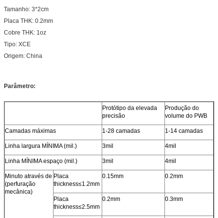
Tamanho: 3*2cm
Placa THK: 0.2mm
Cobre THK: 1oz
Tipo: XCE
Origem: China
Parâmetro:
Protótipo da elevada
Produção do
precisão
volume do PWB
Camadas máximas
1-28 camadas
1-14 camadas
Linha largura MÍNIMA (mil.)
3mil
4mil
Linha MÍNIMA espaço (mil.)
3mil
4mil
Minuto através de
Placa
0.15mm
0.2mm
(perfuração
thickness≤1.2mm
mecânica)
Placa
0.2mm
0.3mm
thickness≤2.5mm