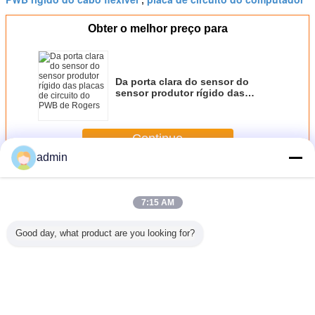
Obter o melhor preço para
Da porta clara do sensor do
sensor produtor rígido das
placas de circuito do PWB de
Rogers
Continue
admin
PWB rígido
Mais
7:15 AM
Good day, what product are you looking for?
ígida do
Da placa rígida
3 onças placas de
Elevada precisão
Placa ríg
Através-
Multilayer baixa
circuito impresso
rígida
do PWB c
om OSP
de cobre do PWB
pesadas feitas
desencapada da
1 on
da eletrônica
sob encomenda
placa do PWB do
placas/circuito
do PWB do cobre
ouro do flash da
impresso 8
de 2 camadas
camada FR4 do
Mude a língua