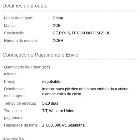
Detalhes do produto
Lugar de origem:
China
Marca:
XCE
Certificação:
CE,ROHS, FCC,ISO9008,SGS,UL
Número do modelo:
XCER
Condições de Pagamento e Envio
Quantidade de ordem
1pcs
mínima:
Preço:
negotiable
Detalhes da
interno: saco plástico de bolhas embalado a vácuo
exterior: caixa da caixa
embalagem:
Tempo de entrega:
5-10 dias
Termos de
T/T, Western Union
pagamento:
Habilidade da fonte:
1, 000, 000 PCS/semana
descrição