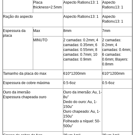
Placa
Aspecto Ration≤13: 1
Aspecto
thickness>2.5mm
Ration≤13: 1
Ração do aspecto
Aspecto Ration≤13: 1
Aspecto
Ration≤13: 1
Espessura da
Max
8mm
7mm
placa
MINUTO
2 camadas: 0.2mm; 4
2 camadas:
camadas: 0.35mm; 6
0.2mm; 4
camadas: 0.55mm; 8
camadas: 0.4mm;
camadas: 0.7mm; 10
6 camadas:
camadas: 0.9mm
0.6mm; 8layers:
0.8mm
Tamanho da placa do max
610*1200mm
610*1200mm
Espessura de cobre máxima
0.5-6oz
0.5-6oz
Ouro da imersão
Ouro da imersão: Au, 1-
Espessura chapeada ouro
8u”
Dedo do ouro: Au, 1-
150u”
Ouro chapeado: Au, 1-
150u”
Folheado a níquel: 50-
500u”