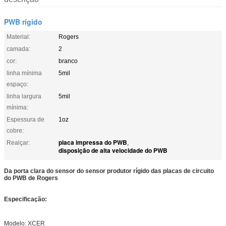
PWB rígido
Material:
Rogers
camada:
2
cor:
branco
linha mínima
5mil
espaço:
linha largura
5mil
mínima:
Espessura de
1oz
cobre:
placa impressa do PWB
Realçar:
,
disposição de alta velocidade do PWB
Da porta clara do sensor do sensor produtor rígido das placas de circuito
do PWB de Rogers
Especificação:
Modelo: XCER