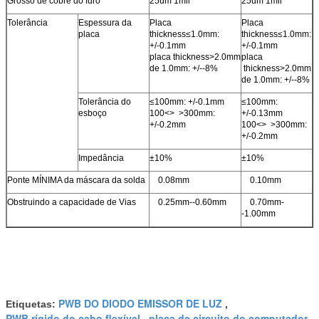
Grosso de cobre do furo
25um 1mil
25um 1mil
Tolerância
Espessura da
Placa
Placa
placa
thickness≤1.0mm:
thickness≤1.0mm:
+/-0.1mm
+/-0.1mm
placa
thickness>2.0mm
placa
de 1.0mm: +/--8%
thickness>2.0mm
de 1.0mm: +/--8%
Tolerância do
≤100mm: +/-0.1mm
≤100mm:
esboço
100
<>
>300mm:
+/-0.13mm
+/-0.2mm
100
<>
>300mm:
+/-0.2mm
Impedância
±10%
±10%
Ponte MÍNIMA da máscara da solda
0.08mm
0.10mm
Obstruindo a capacidade de Vias
0.25mm--0.60mm
0.70mm-
-1.00mm
PWB DO DIODO EMISSOR DE LUZ
Etiquetas:
,
PWB rígido do cabo flexível
placa de circuito do computador
,