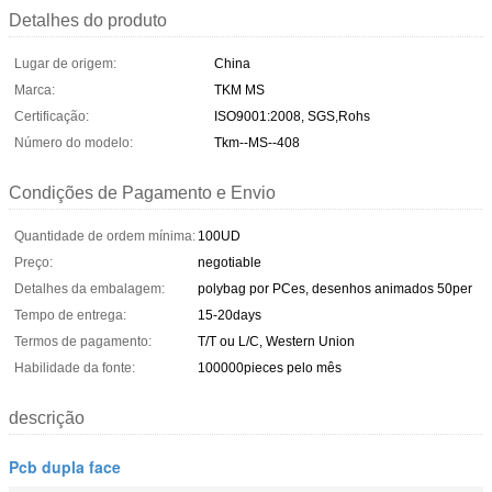
Detalhes do produto
Lugar de origem:
China
Marca:
TKM MS
Certificação:
ISO9001:2008, SGS,Rohs
Número do modelo:
Tkm--MS--408
Condições de Pagamento e Envio
Quantidade de ordem mínima:
100UD
Preço:
negotiable
Detalhes da embalagem:
polybag por PCes, desenhos animados 50per
Tempo de entrega:
15-20days
Termos de pagamento:
T/T ou L/C, Western Union
Habilidade da fonte:
100000pieces pelo mês
descrição
Pcb dupla face