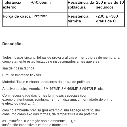
Tolerância
+/-0.05mm
Resistência da
280 mais de 10
externo
soldadura
segundos
Força de casca
Resistência
-200 a +300
1.2kg/cm2
térmica
graus de C
Descrição:
Todos nossos circuito, folhas de prova gráficas e interruptores de membrana
completamente estão testados e inspecionados antes que eles
saa de nossa fábrica.
Circuito impresso flexível
Material: Tira e carbono condutores da bruxa do poliéster
Adesivo traseiro: American3M 467MP, 3M 468MP, 3M9472LE, etc.
Com necessidade das fontes luminosas especiais (por
exemplo: nenhumas sombras, nenhum dizzying, uniformidade do brilho
e efeito do néon ......),
com no ambiente precisa (por exemplo: um espaço estreito, um
consumo complexo das formas, da temperatura e da potência
as limitações, a vibração sob o ambiente ......), a
ilusão são impossíveis compo o tradicional