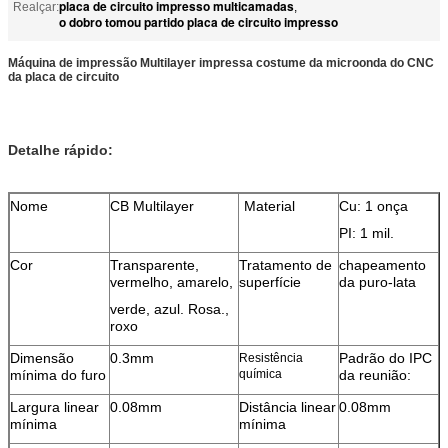
placa de circuito impresso multicamadas
Realçar:
,
o dobro tomou partido placa de circuito impresso
Máquina de impressão Multilayer impressa costume da microonda do CNC
da placa de circuito
Detalhe rápido:
Nome
CB Multilayer
Material
Cu: 1 onça
PI: 1 mil.
Cor
Transparente,
Tratamento de
chapeamento
vermelho, amarelo,
superfície
da puro-lata
verde, azul. Rosa.,
roxo
Dimensão
0.3mm
Padrão do IPC
Resistência
mínima do furo
química
da reunião:
Largura linear
0.08mm
Distância linear
0.08mm
mínima
mínima