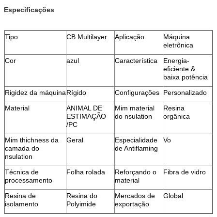
Especificações
Tipo
CB Multilayer
Aplicação
Máquina
eletrônica
Cor
azul
Característica
Energia-
eficiente &
baixa potência
Rigidez da máquina
Rígido
Configurações
Personalizado
Material
ANIMAL DE
Mim material
Resina
ESTIMAÇÃO
do nsulation
orgânica
/PC
Mim thichness da
Geral
Especialidade
Vo
camada do
de Antiflaming
nsulation
Técnica de
Folha rolada
Reforçando o
Fibra de vidro
processamento
material
Resina de
Resina do
Mercados de
Global
isolamento
Polyimide
exportação