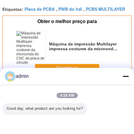
Placa de PCBA
PWB do hdi
PCBS MULTILAYER
Etiquetas:
,
,
Obter o melhor preço para
Máquina de impressão Multilayer
impressa costume da microonda
do CNC da placa de circuito
Continue
admin
Pcb dupla face
Mais
4:18 AM
Good day, what product are you looking for?
 OEM da
Dobre a lata
ODM branco
OEM branco
o dobr
 circuito
tomada partido da
impresso do OEM
impresso dobro
máscara d
so HASL
imersão da placa
da lata da
VERMELHO do
do verde
 OSP do
de circuito
imersão do
Silkscreen da
2.0mm 