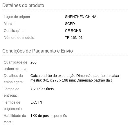
Detalhes do produto
Lugar de origem:
SHENZHEN CHINA
Marca:
SCED
Certificação:
CE ROHS
Número do modelo:
TR-16N-01
Condições de Pagamento e Envio
Quantidade de
200
ordem mínima:
Detalhes da
Caixa padrão de exportação Dimensão padrão da caixa
mestra: 341 x 273 x 198 mm; Dimensão padrão da c
embalagem:
Tempo de
7-20 dias úteis
entrega:
Termos de
L/C, T/T
pagamento:
Habilidade da
1KK de postes por mês
fonte: