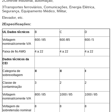
2Controle industrial, automação,
3Transportes ferroviários, Comunicações, Energia Elétrica,
Segurança, Equipamento Médico, Militar,
Elevador, etc.
2Especificações:
UL Dados técnicos
B
C
D
Voltagem
600 / 85
600 /85
600 / 5
nominal/corrente V/A
Faixa de fio AWG
4 a 22
4 a 22
4 a 22
Dados técnicos da
CEI
Categoria de
Ⅲ
Ⅲ
Ⅱ
sobrevoltagem
Classe de
3
2
2
contaminação
Voltagem
800 / 85
1000 / 85
1000 / 85
nominal/corrente V/A
Voltagem de
8
8
8
sobretensão nominal