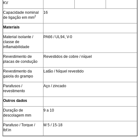
KV
Capacidade nominal
16
2
de ligação em mm
Materiais
Material isolante /
PA66 / UL94, V-0
classe de
inflamabilidade
Revestimento de
Revestidos de cobre / níquel
placas de condução
Revestimento da
Latão / Níquel revestido
gaiola do grampo
Parafusos /
Aço / zincado
revestimento
Outros dados
Duração de
9 a 10
descolagem mm
Parafuso / Torque /
M 5 / 15-18
lbf.in