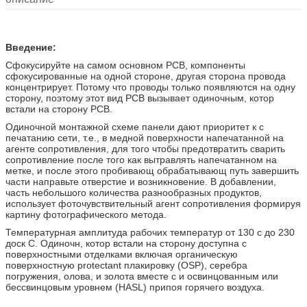
Введение:
Сфокусируйте на самом основном PCB, компоненты
сфокусированные на одной стороне, другая сторона провода
концентрирует. Потому что проводы только появляются на одну
сторону, поэтому этот вид PCB вызывает одиночным, котор
встали на сторону PCB.
Одиночной монтажной схеме панели дают приоритет к с
печатанию сети, т.е., в медной поверхности напечатанной на
агенте сопротивления, для того чтобы предотвратить сварить
сопротивление после того как вытравлять напечатанном на
метке, и после этого пробивающ обрабатывающ путь завершить
части направьте отверстие и возникновение. В добавлении,
часть небольшого количества разнообразных продуктов,
использует фоточувствительный агент сопротивления формируя
картину фотографического метода.
Температурная амплитуда рабочих температур от 130 c до 230
доск C. Одиночн, котор встали на сторону доступна с
поверхностными отделками включая органическую
поверхностную protectant плакировку (OSP), серебра
погружения, олова, и золота вместе с и освинцованным или
бессвинцовым уровнем (HASL) припоя горячего воздуха.