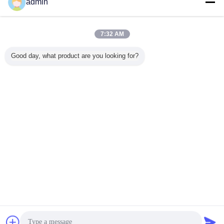
admin
Получить лучшую цену для
7:32 AM
односторонней печатной плате
Good day, what product are you looking for?
Продолжать
Измените язык
Russian
Главная страница
|
О нас
|
Свяжитесь мы
|
Карта сайта
|
Privacy Policy
Взгляд настольного компьютера
Copyright © 2013 - 2026 PCB Board Online Marketplace.
All rights reserved. Developed by
ECER