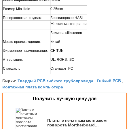
Размер Min.Hole:
0.25mm
Поверхностная отделка:
Бессвинцовое HASL
Желтая маска припоя
Белизна sillkscreen
Место происхождения:
Китай
Фирменное наименование:
CHITUN
Аттестация:
UL, ROHS, ISO
Стандарт:
Стандарт IPC
Твердый PCB гибкого трубопровода
Гибкий PCB
Бирки:
,
,
монтажная плата компьютера
Получить лучшую цену для
Платы с печатным монтажом
поворота Mortherboard