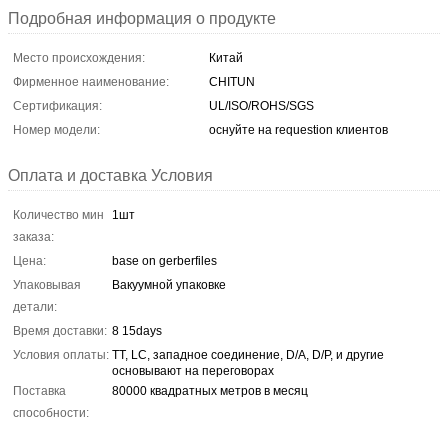
Подробная информация о продукте
Место происхождения:
Китай
Фирменное наименование:
CHITUN
Сертификация:
UL/ISO/ROHS/SGS
Номер модели:
оснуйте на requestion клиентов
Оплата и доставка Условия
Количество мин
1шт
заказа:
Цена:
base on gerberfiles
Упаковывая
Вакуумной упаковке
детали:
Время доставки:
8 15days
Условия оплаты:
TT, LC, западное соединение, D/A, D/P, и другие
основывают на переговорах
Поставка
80000 квадратных метров в месяц
способности: