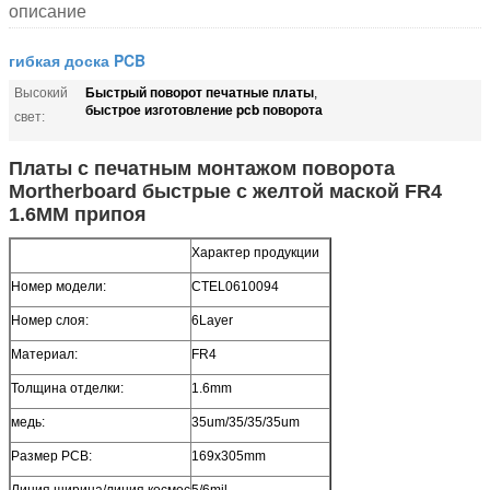
описание
гибкая доска PCB
Быстрый поворот печатные платы
Высокий
,
быстрое изготовление pcb поворота
свет:
Платы с печатным монтажом поворота
Mortherboard быстрые с желтой маской FR4
1.6MM припоя
Характер продукции
Номер модели:
CTEL0610094
Номер слоя:
6Layer
Материал:
FR4
Толщина отделки:
1.6mm
медь:
35um/35/35/35um
Размер PCB:
169x305mm
Линия ширина/линия космос
5/6mil