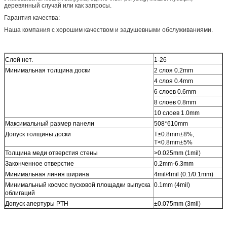
деревянный случай или как запросы.
Гарантия качества:
Наша компания с хорошим качеством и задушевными обслуживаниями.
Слой нет.
1-26
Минимальная толщина доски
2 слоя 0.2mm
4 слоя 0.4mm
6 слоев 0.6mm
8 слоев 0.8mm
10 слоев 1.0mm
Максимальный размер панели
508*610mm
Допуск толщины доски
T≥0.8mm±8%,
T<0.8mm±5%
Толщина меди отверстия стены
>0.025mm (1mil)
Законченное отверстие
0.2mm-6.3mm
Минимальная линия ширина
4mil/4mil (0.1/0.1mm)
Минимальный космос пусковой площадки выпуска
0.1mm (4mil)
облигаций
Допуск апертуры PTH
±0.075mm (3mil)