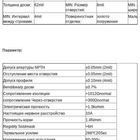
Толщина доски:
62mil
MIN. Размер
8mil
MIN. 
отверстия:
ширин
MIN. Интервал
4mil
Поверхностная
золото
Малый
между строками:
отделка:
погружения
Параметр:
Допуск апертуры NPTH
±0.05mm (2mil)
Отступление места отверстия
±0.05mm (2mil)
Допуск профиля
±0.10mm (4mil)
Bend&warp доски
≤0.7%
Сопротивление изоляции
>1012Ωnormal
сопротивление Через-отверстия
<300Ωnormal
Электрическая прочность
>1.3kv/mm
Настоящее нервное расстройство
10A
Прочность корки
1.4N/mm
Regidity Soldmask
>6H
Термальное усилие
288℃20Sec
Напряжение тока испытания
50-300v