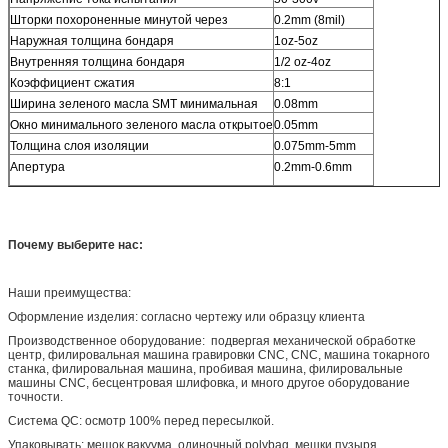
Шторки похороненные минутой через
0.2mm (8mil)
Наружная толщина бондаря
1oz-5oz
Внутренняя толщина бондаря
1/2 oz-4oz
Коэффициент сжатия
8:1
Ширина зеленого масла SMT минимальная
0.08mm
Окно минимального зеленого масла открытое
0.05mm
Толщина слоя изоляции
0.075mm-5mm
Апертура
0.2mm-0.6mm
Почему выберите нас:
Наши преимущества:
Оформление изделия: согласно чертежу или образцу клиента
Производственное оборудование: подвергая механической обработке
центр, филировальная машина гравировки CNC, CNC, машина токарного
станка, филировальная машина, пробивая машина, филировальные
машины CNC, бесцентровая шлифовка, и много другое оборудование
точности.
Система QC: осмотр 100% перед пересылкой.
Упаковывать: мешок вакуума, одиночный polybag, мешки пузыря,