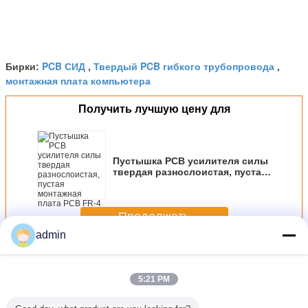
PCB СИД
Твердый PCB гибкого трубопровода
Бирки:
,
,
монтажная плата компьютера
Получить лучшую цену для
Пустышка PCB усилителя силы
твердая разнослоистая, пустая
монтажная плата PCB FR-4 6
слоев
Продолжать
admin
Жесткие совета PCB
Больше
5:21 PM