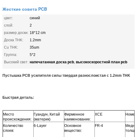
Жесткие совета PCB
цвет:
синий
слой:
2
размер доски:
18*12 cm
Доска THK:
1.2mm
Cu THK:
35um
Группа:
5*2
напечатанная доска pcb
высокоскоростной план pcb
Высокий свет:
,
Пустышка PCB усилителя силы твердая разнослоистая с 1.2mm THK
Быстрая деталь:
Место
Гуандун, Китай
Фирменное
XCE
Номер
происхождения:
(материк)
наименование:
Количество
6-Layer
Основное
FR-4
Медна
слоев:
вещество:
толщи