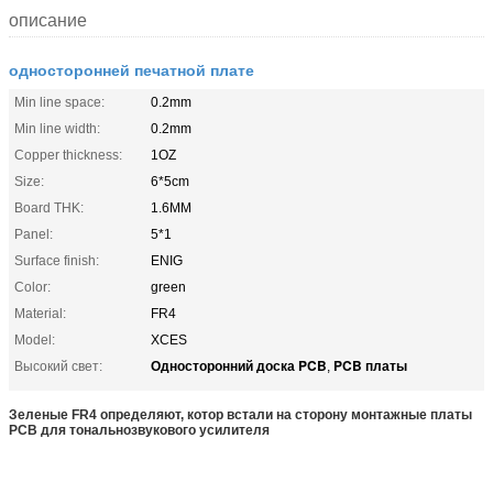
описание
односторонней печатной плате
Min line space:
0.2mm
Min line width:
0.2mm
Copper thickness:
1OZ
Size:
6*5cm
Board THK:
1.6MM
Panel:
5*1
Surface finish:
ENIG
Color:
green
Material:
FR4
Model:
XCES
Односторонний доска PCB
PCB платы
Высокий свет:
,
Зеленые FR4 определяют, котор встали на сторону монтажные платы
PCB для тональнозвукового усилителя