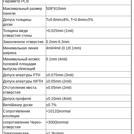
Параметр PCB
Максимальный размер
508*610mm
панели
Допуск толщины
T≥0.8mm±8%, T<0.8mm±5%
доски
Толщина меди
>0.025mm (1mil)
отверстия стены
Законченное отверстие
0.2mm-6.3mm
Минимальная линия
4mil/4mil (0.1/0.1mm)
ширина
Минимальный космос
0.1mm (4mil)
пусковой площадки
выпуска облигаций
Допуск апертуры PTH
±0.075mm (3mil)
Допуск апертуры NPTH
±0.05mm (2mil)
Отступление места
±0.05mm (2mil)
отверстия
Допуск профиля
±0.10mm (4mil)
Bend&warp доски
≤0.7%
Сопротивление
>1012Ωnormal
изоляции
сопротивление Через-
<300Ωnormal
отверстия
Электрическая
>1.3kv/mm