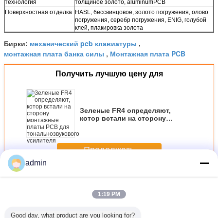
технология
толщиное золото, aluminumPCB
Поверхностная отделка
HASL, бессвинцовое, золото погружения, олово
погружения, серебр погружения, ENIG, голубой
клей, плакировка золота
механический pcb клавиатуры
Бирки:
,
монтажная плата банка силы
Монтажная плата PCB
,
Получить лучшую цену для
Зеленые FR4 определяют,
котор встали на сторону
монтажные платы PCB для
тональнозвукового усилителя
однослойное 1.6mm
Продолжать
admin
односторонней печатной плате
Больше
1:19 PM
Good day, what product are you looking for?