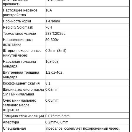
прочность
Настоящее нервное
10A
расстройство
Прочность корки
1.4N/mm
Regidity Soldmask
>6H
Термальное усилие
288℃20Sec
Напряжение тока
50-300v
испытания
Шторки похороненные
0.2mm (8mil)
минутой через
Наружная толщина
1oz-5oz
бондаря
Внутренняя толщина
1/2 oz-4oz
бондаря
Коэффициент сжатия
8:1
Ширина зеленого масла
0.08mm
SMT минимальная
Окно минимального
0.05mm
зеленого масла
открытое
Толщина слоя изоляции
0.075mm-5mm
Апертура
0.2mm-0.6mm
Специальная
Inpedance, ослепляет похороненный через,