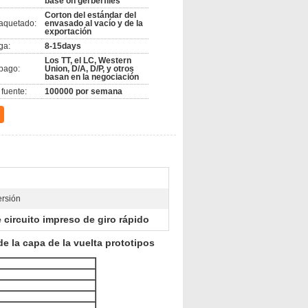
base on gerberfiles
Corton del estándar del
aquetado:
envasado al vacío y de la
exportación
ga:
8-15days
Los TT, el LC, Western
pago:
Union, D/A, D/P, y otros
basan en la negociación
fuente:
100000 por semana
ersión
 circuito impreso de giro rápido
e la capa de la vuelta prototipos