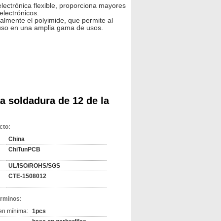
lectrónica flexible, proporciona mayores
electrónicos.
ralmente el polyimide, que permite al
a uso en una amplia gama de usos.
 soldadura de 12 de la
cto:
China
ChiTunPCB
UL/ISO/ROHS/SGS
CTE-1508012
érminos:
en mínima:
1pcs