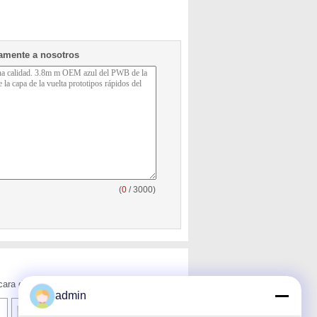
tamente a nosotros
(
0
/ 3000)
cara de China.
admin