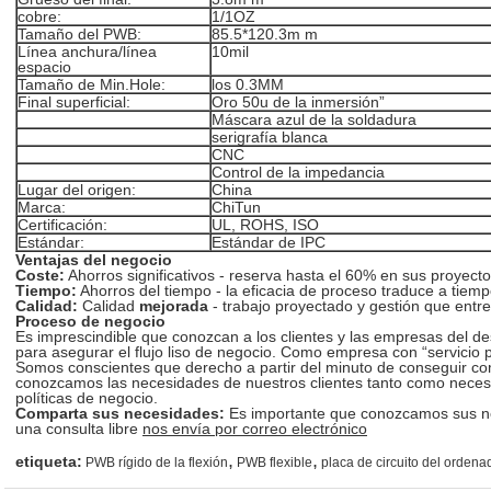
cobre:
1/1OZ
Tamaño del PWB:
85.5*120.3m m
Línea anchura/línea
10mil
espacio
Tamaño de Min.Hole:
los 0.3MM
Final superficial:
Oro 50u de la inmersión”
Máscara azul de la soldadura
serigrafía blanca
CNC
Control de la impedancia
Lugar del origen:
China
Marca:
ChiTun
Certificación:
UL, ROHS, ISO
Estándar:
Estándar de IPC
Ventajas del negocio
Coste:
Ahorros significativos - reserva hasta el 60% en sus proyect
Tiempo:
Ahorros del tiempo - la eficacia de proceso traduce a tiempo
Calidad:
Calidad
mejorada
- trabajo proyectado y gestión que entre
Proceso de negocio
Es imprescindible que conozcan a los clientes y las empresas del d
para asegurar el flujo liso de negocio. Como empresa con “servicio p
Somos conscientes que derecho a partir del minuto de conseguir 
conozcamos las necesidades de nuestros clientes tanto como necesi
políticas de negocio.
Comparta sus necesidades:
Es importante que conozcamos sus ne
una consulta libre
nos envía por correo electrónico
,
,
etiqueta:
PWB rígido de la flexión
PWB flexible
placa de circuito del ordena