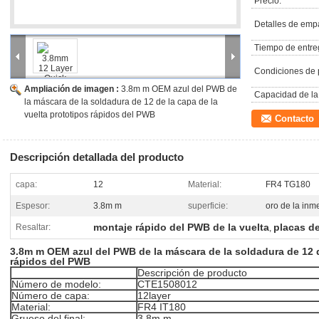
Precio:
Detalles de emp
Tiempo de entre
Condiciones de 
Ampliación de imagen :
3.8m m OEM azul del PWB de
Capacidad de la 
la máscara de la soldadura de 12 de la capa de la
vuelta prototipos rápidos del PWB
Contacto
Descripción detallada del producto
capa:
12
Material:
FR4 TG180
Espesor:
3.8m m
superficie:
oro de la inm
montaje rápido del PWB de la vuelta
placas de
Resaltar:
,
3.8m m OEM azul del PWB de la máscara de la soldadura de 12 d
rápidos del PWB
Descripción de producto
Número de modelo:
CTE1508012
Número de capa:
12layer
Material:
FR4 IT180
Grueso del final:
3.8m m