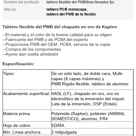
Nombre del producto:
tablero flexible del PWB/tiras llevadas fpc
tablero PCB monocapa
Alta luz:
,
tablero del PWB de la flexión
Tablero flexible del PWB del chapado en oro de Kapton
--El material y el color de la buena calidad para su eligen
--Fabricante del PWB y de PCBA del experto
--Proporcione PWB del OEM, PCBA, servicio de la copia
--Compra de los componentes
--Ayune dan vuelta alrededor
Especificación:
Tipos:
De un sólo lado, de doble cara, Multi-
capas (6 capas máximas) y
PWB Rígido-flexible, tablero de aluminio
Acabamiento superficial:
HASL (LF), chapado en oro, oro no
electrolítico de la inmersión del níquel,
Lata de la inmersión, OSP (Entek)
Materia prima:
Polyimide (Kapton), poliéster (ANIMAL
DOMÉSTICO), aluminio, FR4
Hoja de cobre:
ED/RA
Min. Línea anchura:
2 milipulgada