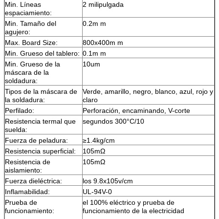
Min. Líneas
2 milipulgada
espaciamiento:
Min. Tamaño del
0.2m m
agujero:
Max. Board Size:
800x400m m
Min. Grueso del tablero:
0.1m m
Min. Grueso de la
10um
máscara de la
soldadura:
Tipos de la máscara de
Verde, amarillo, negro, blanco, azul, rojo y
la soldadura:
claro
Perfilado:
Perforación, encaminando, V-corte
Resistencia termal que
segundos 300°C/10
suelda:
Fuerza de peladura:
≥1.4kg/cm
Resistencia superficial:
105mΩ
Resistencia de
105mΩ
aislamiento:
Fuerza dieléctrica:
los 9.8x105v/cm
Inflamabilidad:
UL-94V-0
Prueba de
el 100% eléctrico y prueba de
funcionamiento:
funcionamiento de la electricidad