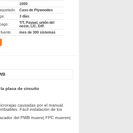
1000
aquetado:
Caso de Plywooden
ga:
3 días
T/T, Paypal, unión del
pago:
oeste, L/C, D/P.
fuente:
mes de 300 sistemas
PWB
a placa de circuito
icrorajas causadas por el manual.
mbiables. Fácil instalación de los
l sacador del PWB muere| FPC mueren|