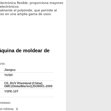
lectrónica flexible, proporciona mayores
electrónicos.
ralmente el polyimide, que permite al
a uso en una amplia gama de usos.
máquina de moldear de
cto:
Jiangsu
YUSH
CE, RUV Rheinland (China),
GMC(GlobalMarket),ISO9001-2000
YSPE-10T
érminos:
en mínima:
1