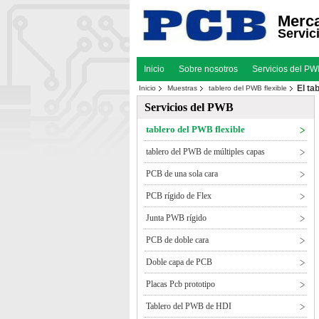
Merca
Servic
Inicio
Sobre nosotros
Servicios del P
El ta
Inicio
Muestras
tablero del PWB flexible
Servicios del PWB
tablero del PWB flexible
tablero del PWB de múltiples capas
PCB de una sola cara
PCB rígido de Flex
Junta PWB rígido
PCB de doble cara
Doble capa de PCB
Placas Pcb prototipo
Tablero del PWB de HDI