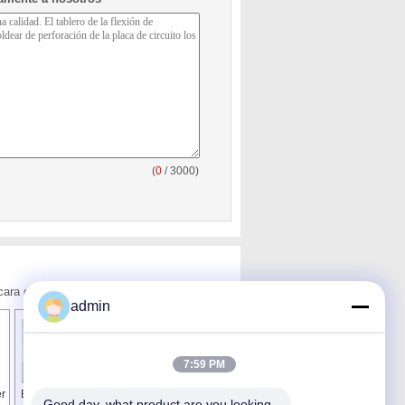
(
0
/ 3000)
cara de China.
admin
7:59 PM
er
El tablero del PWB
Doble el tablero de
Good day, what product are you looking 