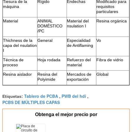
Tiesura de la
Rígido
Endechas
Modificado para
máquina
requisitos
particulares
Material
ANIMAL
Material del
Resina orgánica
DOMÉSTICO
nsulation I
/PC
Thichness de la
General
Especialidad
Vo
capa del nsulation
de Antiflaming
I
Técnica de
Hoja rodada
Refuerzo del
Fibra de vidrio
proceso
material
Resina aislador
Resina del
Mercados de
Global
Polyimide
exportación
Tablero de PCBA
PWB del hdi
Etiquetas:
,
,
PCBS DE MÚLTIPLES CAPAS
Obtenga el mejor precio por