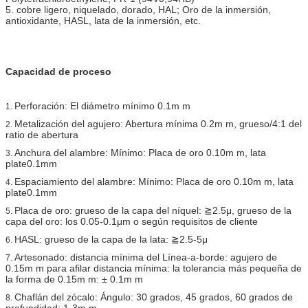
5. cobre ligero, niquelado, dorado, HAL; Oro de la inmersión,
antioxidante, HASL, lata de la inmersión, etc.
Capacidad de proceso
Perforación: El diámetro mínimo 0.1m m
1.
Metalización del agujero: Abertura mínima 0.2m m, grueso/4:1 del
2.
ratio de abertura
Anchura del alambre: Mínimo: Placa de oro 0.10m m, lata
3.
plate0.1mm
Espaciamiento del alambre: Mínimo: Placa de oro 0.10m m, lata
4.
plate0.1mm
Placa de oro: grueso de la capa del níquel: ≧2.5μ, grueso de la
5.
capa del oro: los 0.05-0.1μm o según requisitos de cliente
HASL: grueso de la capa de la lata: ≧2.5-5μ
6.
Artesonado: distancia mínima del Línea-a-borde: agujero de
7.
0.15m m para afilar distancia mínima: la tolerancia más pequeña de
la forma de 0.15m m: ± 0.1m m
Chaflán del zócalo: Ángulo: 30 grados, 45 grados, 60 grados de
8.
profundidad: 1-3m m