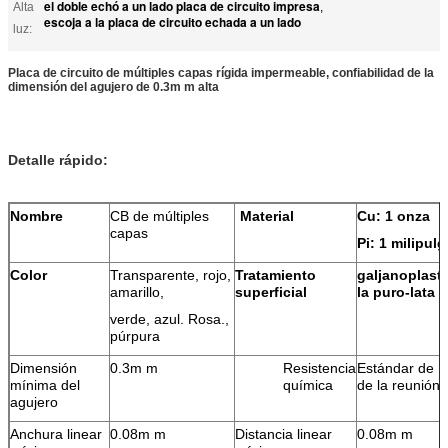
el doble echó a un lado placa de circuito impresa
Alta
,
escoja a la placa de circuito echada a un lado
luz:
Placa de circuito de múltiples capas rígida impermeable, confiabilidad de la
dimensión del agujero de 0.3m m alta
Detalle rápido:
Nombre
CB de múltiples
Material
Cu: 1 onza
capas
Pi: 1 milipul
Color
Transparente, rojo,
Tratamiento
galjanoplasti
amarillo,
superficial
la puro-lata
verde, azul. Rosa.,
púrpura
Dimensión
0.3m m
Resistencia
Estándar de I
mínima del
química
de la reunión:
agujero
Anchura linear
0.08m m
Distancia linear
0.08m m