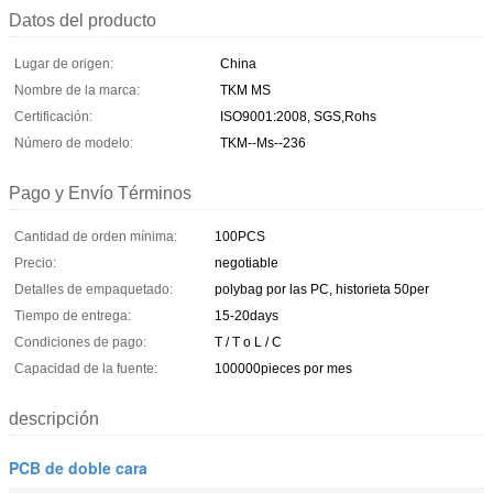
Datos del producto
Lugar de origen:
China
Nombre de la marca:
TKM MS
Certificación:
ISO9001:2008, SGS,Rohs
Número de modelo:
TKM--Ms--236
Pago y Envío Términos
Cantidad de orden mínima:
100PCS
Precio:
negotiable
Detalles de empaquetado:
polybag por las PC, historieta 50per
Tiempo de entrega:
15-20days
Condiciones de pago:
T / T o L / C
Capacidad de la fuente:
100000pieces por mes
descripción
PCB de doble cara