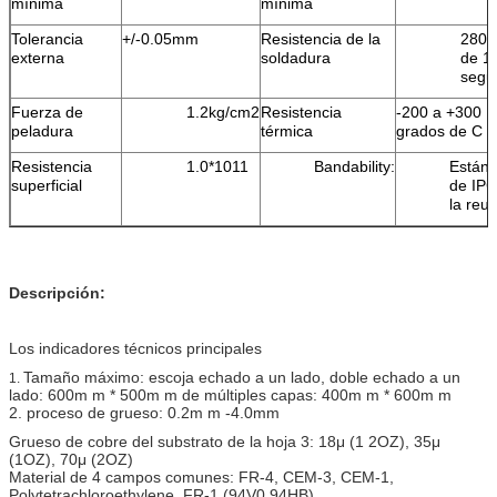
mínima
mínima
Tolerancia
+/-0.05mm
Resistencia de la
280 
externa
soldadura
de 1
segu
Fuerza de
1.2kg/cm2
Resistencia
-200 a +300
peladura
térmica
grados de C
Resistencia
1.0*1011
Bandability:
Estánd
superficial
de IPC
la reu
Descripción:
Los indicadores técnicos principales
Tamaño máximo: escoja echado a un lado, doble echado a un
1.
lado: 600m m * 500m m de múltiples capas: 400m m * 600m m
2. proceso de grueso: 0.2m m -4.0mm
Grueso de cobre del substrato de la hoja 3: 18μ (1 2OZ), 35μ
(1OZ), 70μ (2OZ)
Material de 4 campos comunes: FR-4, CEM-3, CEM-1,
Polytetrachloroethylene, FR-1 (94V0,94HB)